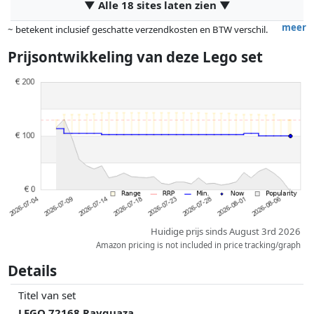
▼ Alle 18 sites laten zien ▼
meer
~ betekent inclusief geschatte verzendkosten en BTW verschil.
Exacte verzendkosten zijn afhankelijk van o.a. afmetingen en/of
Prijsontwikkeling van deze Lego set
gewicht.
Prijzen en beschikbaarheid kunnen zijn veranderd sinds de laatste
controle. Volgorde is puur op basis van prijs, vergoedingen door
partners hebben hier geen enkele invoed op. Alleen bij gelijke prijzen
kunnen historische prestaties de volgorde beïnvloeden.
Huidige prijs sinds August 3rd 2026
Amazon pricing is not included in price tracking/graph
Details
Titel van set
LEGO 72168 Rayquaza