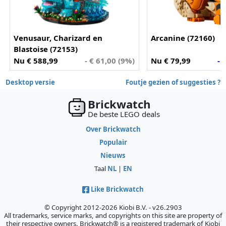
Venusaur, Charizard en
Arcanine (72160)
Blastoise (72153)
Nu € 588,99
- € 61,00 (9%)
Nu € 79,99
- 
Desktop versie
Foutje gezien of suggesties ?
Brickwatch
De beste LEGO deals
Over Brickwatch
Populair
Nieuws
Taal
NL
|
EN
Like Brickwatch
© Copyright 2012-2026 Kiobi B.V. - v26.2903
All trademarks, service marks, and copyrights on this site are property of
their respective owners. Brickwatch® is a registered trademark of Kiobi