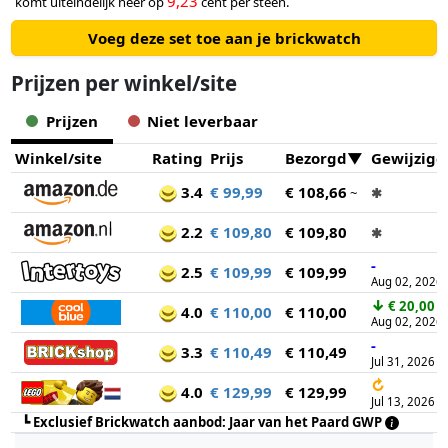
9,23
komt uiteindelijk neer op
cent per steen.
Voeg deze set toe aan je brickwatch
Prijzen per winkel/site
Prijzen
Niet leverbaar
Winkel/site
Rating
Prijs
Bezorgd
Gewijzigd
3.4
€ 99,99
€ 108,66
~
✱
2.2
€ 109,80
€ 109,80
✱
-
2.5
€ 109,99
€ 109,99
Aug 02, 2026
↓
€ 20,00
4.0
€ 110,00
€ 110,00
Aug 02, 2026
-
3.3
€ 110,49
€ 110,49
Jul 31, 2026
↻
4.0
€ 129,99
€ 129,99
Jul 13, 2026
┗
Exclusief Brickwatch aanbod: Jaar van het Paard GWP