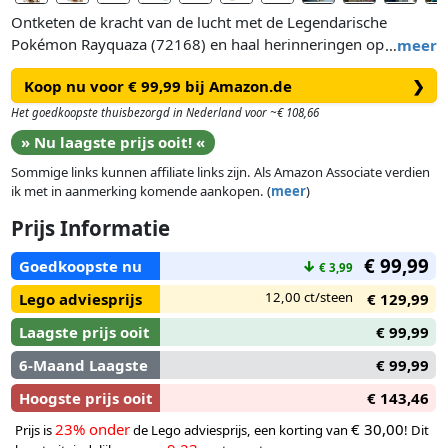
Ontketen de kracht van de lucht met de Legendarische
Pokémon Rayquaza (72168) en haal herinneringen op aan
…
meer
geweldige avonturen als Trainer. De set is ca. 38 cm hoog en
Koop nu voor € 99,99 bij Amazon.de
❯
bevat een authentiek gedetailleerde figuur van Rayquaza met
Zinnia, een Draconid Trainer minifiguur met een Ultra Ball in
Het goedkoopste thuisbezorgd in Nederland voor ~€ 108,66
haar hand. Dit videogamemodel is een geweldige cadeautip
» Nu laagste prijs ooit! «
voor volwassen Pokémon fans en verzamelaars om te
Sommige links kunnen affiliate links zijn. Als Amazon Associate verdien
bouwen en neer te zetten.
ik met in aanmerking komende aankopen. (
meer
)
Het model van Rayquaza vormt een indrukwekkende
Prijs Informatie
blikvanger voor thuis of op kantoor. Je kunt het neerzetten op
€ 99,99
de stevige basis (de met wolken bedekte top van de Sky
Goedkoopste nu
↓
€ 3,99
Pillar) of zelfstandig. De verstelbare LEGO® Pokémon™
12,00 ct/steen
Lego adviesprijs
€ 129,99
figuur heeft een aanpasbare staart en lichaam. De armen en
kop zijn beweegbaar, zodat je het model op allerlei
Laagste prijs ooit
€ 99,99
dynamische manieren kunt neerzetten.
6-Maand Laagste
€ 99,99
Hoogste prijs ooit
€ 143,46
23% onder
€ 30,00
Prijs is
de Lego adviesprijs, een korting van
! Dit