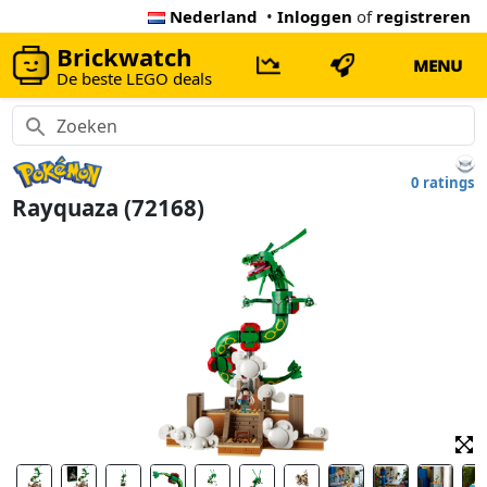
Nederland
•
Inloggen
of
registreren
Brickwatch
MENU
De beste LEGO deals
0 ratings
Rayquaza (72168)