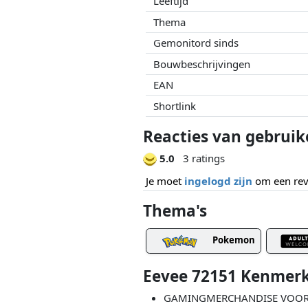
Leeftijd
Thema
Gemonitord sinds
Bouwbeschrijvingen
EAN
Shortlink
Reacties van gebruik
5.0
3 ratings
Je moet
ingelogd zijn
om een revi
Thema's
Pokemon
Eevee 72151 Kenmer
GAMINGMERCHANDISE VOOR FAN