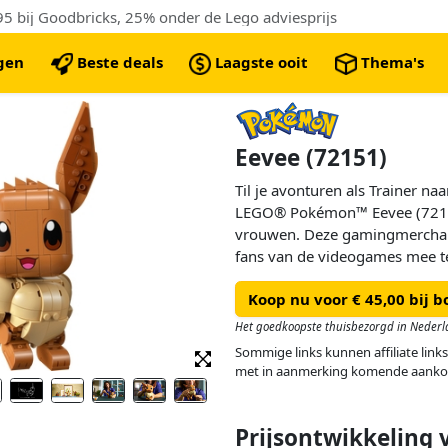
 bij Goodbricks, 25% onder de Lego adviesprijs
ngen
Beste deals
Laagste ooit
Thema's
Eevee (72151)
Til je avonturen als Trainer n
LEGO® Pokémon™ Eevee (7215
vrouwen. Deze gamingmercha
fans van de videogames mee 
ze een band opbouwden tijdens
Koop nu voor € 45,00 bij b
vormt een schattig stukje Pok
Het goedkoopste thuisbezorgd in Nederl
De figuur van Eevee uit de wer
Sommige links kunnen affiliate links
herkenbaar met haar schattige 
met in aanmerking komende aanko
ledematen en het hoofd van 
Normale soort zijn beweegbaar
gekanteld. Het model kan in a
Prijsontwikkeling 