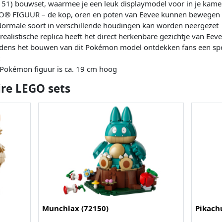
) bouwset, waarmee je een leuk displaymodel voor in je kam
FIGUUR – de kop, oren en poten van Eevee kunnen bewegen en d
ormale soort in verschillende houdingen kan worden neergezet
listische replica heeft het direct herkenbare gezichtje van Eeve
ns het bouwen van dit Pokémon model ontdekken fans een speci
t
Pokémon figuur is ca. 19 cm hoog
ire LEGO sets
Munchlax (72150)
Pikach