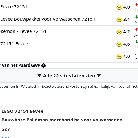
Eevee 72151
4.0
Ju
Eevee Bouwpakket voor Volwassenen 72151
3.4
A
kémon - Eevee 72151
4.2
Ju
72151 Eevee
4.6
Ju
-
4.0
Ja
ar van het Paard GWP
▼ Alle 22 sites laten zien ▼
osten en BTW verschil. Exacte verzendkosten zijn afhankelijk van o.a. afme
veranderd sinds de laatste controle. Volgorde is puur op basis van prijs, v
e prijzen kunnen historische prestaties de volgorde beïnvloeden.
LEGO 72151 Eevee
Bouwbare Pokémon merchandise voor volwassenen
587