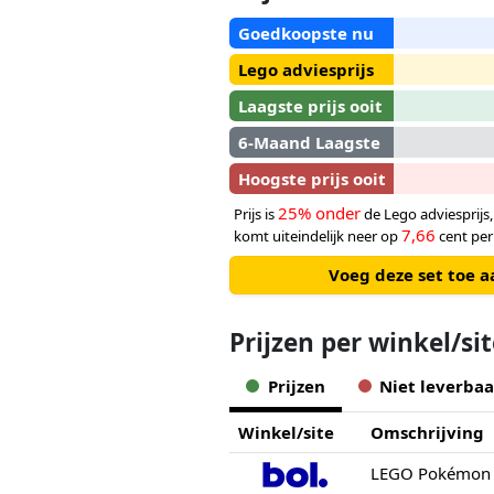
Goedkoopste nu
Lego adviesprijs
Laagste prijs ooit
6-Maand Laagste
Hoogste prijs ooit
25% onder
Prijs is
de Lego adviesprijs
7,66
komt uiteindelijk neer op
cent per
Voeg deze set toe a
Prijzen per winkel/si
Prijzen
Niet leverbaa
Winkel/site
Omschrijving
LEGO Pokémon 