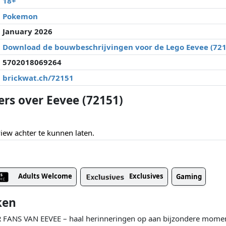
18+
Pokemon
January 2026
Download de bouwbeschrijvingen voor de Lego Eevee (721
5702018069264
brickwat.ch/72151
ers over Eevee (72151)
ew achter te kunnen laten.
Adults Welcome
Exclusives
Gaming
ken
S VAN EEVEE – haal herinneringen op aan bijzondere moment