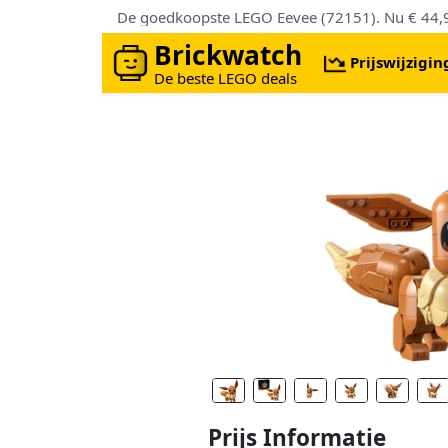
De goedkoopste LEGO Eevee (72151). Nu € 44,95
Brickwatch
Prijswijzigi
De beste LEGO deals
Prijs Informatie