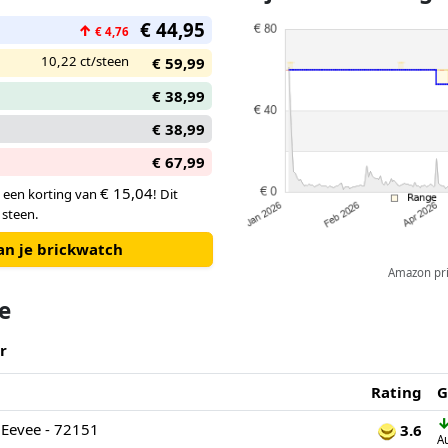
geplaatst, zodat het lijkt alsof
€ 44,95
komt. Zelfs de oren kunnen wo
↑
€ 4,76
charmante displaymodel nóg aa
10,22 ct/steen
€ 59,99
€ 38,99
€ 38,99
€ 67,99
€ 15,04
, een korting van
! Dit
 steen.
an je brickwatch
Amazon pric
te
r
Rating
G
Eevee - 72151
3.6
A