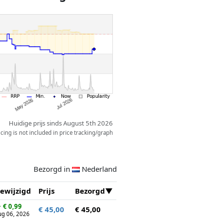
 Eevee in beweging is en in actie
rden versteld, waardoor dit
ntrekkelijker wordt.
Huidige prijs sinds August 5th 2026
ing is not included in price tracking/graph
Bezorgd in
Nederland
ewijzigd
Prijs
Bezorgd
↓
€ 0,99
€ 45,00
€ 45,00
ug 06, 2026