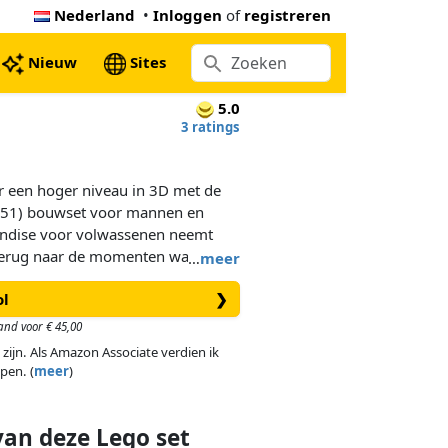
Nederland
•
Inloggen
of
registreren
Nieuw
Sites
5.0
3 ratings
aar een hoger niveau in 3D met de
1) bouwset voor mannen en
ndise voor volwassenen neemt
terug naar de momenten waarop
…
meer
 hun avonturen als Trainer en
ol
❯
émon decoratie om neer te zetten.
and voor € 45,00
eld van Pokémon is direct
 zijn. Als Amazon Associate verdien ik
blik, puntige staart en oren. De
pen. (
meer
)
deze LEGO Pokémon™ figuur van de
 en de staart kan worden
uthentieke posities worden
van deze Lego set