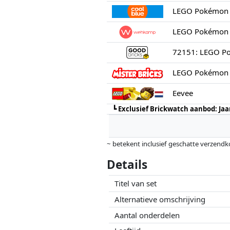
LEGO Pokémon 
LEGO Pokémon 
72151: LEGO Po
LEGO Pokémon 
Eevee
┗
Exclusief Brickwatch aanbod: Ja
~ betekent inclusief geschatte verzendk
Prijzen en beschikbaarheid kunnen zijn 
Details
geen enkele invoed op. Alleen bij gelijk
Titel van set
Alternatieve omschrijving
Aantal onderdelen