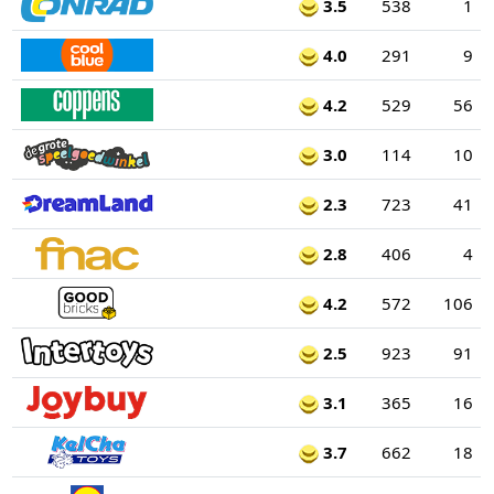
3.5
538
1
4.0
291
9
4.2
529
56
3.0
114
10
2.3
723
41
2.8
406
4
4.2
572
106
2.5
923
91
3.1
365
16
3.7
662
18