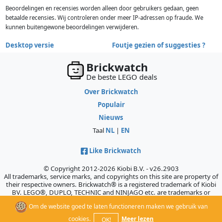
Beoordelingen en recensies worden alleen door gebruikers gedaan, geen
betaalde recensies. Wij controleren onder meer IP-adressen op fraude. We
kunnen buitengewone beoordelingen verwijderen.
Desktop versie
Foutje gezien of suggesties ?
Brickwatch
De beste LEGO deals
Over Brickwatch
Populair
Nieuws
Taal
NL
|
EN
Like Brickwatch
© Copyright 2012-2026 Kiobi B.V. - v26.2903
All trademarks, service marks, and copyrights on this site are property of
their respective owners. Brickwatch® is a registered trademark of Kiobi
BV. LEGO®, DUPLO, TECHNIC and NINJAGO etc. are trademarks or
registered trademarks of the LEGO Company, which does not sponsor,
Om de website goed te laten functioneren maken we gebruik van
authorize, or endorse this site.
cookies.
Meer lezen
OK!