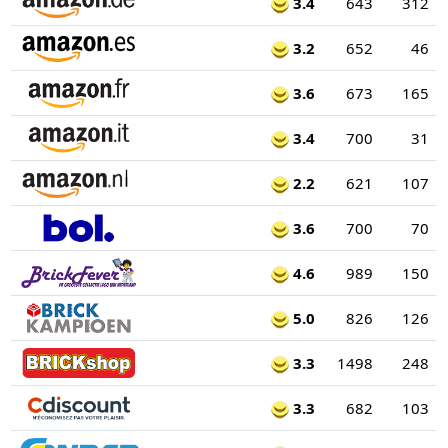
3.4
643
312
3.2
652
46
3.6
673
165
3.4
700
31
2.2
621
107
3.6
700
70
4.6
989
150
5.0
826
126
3.3
1498
248
3.3
682
103