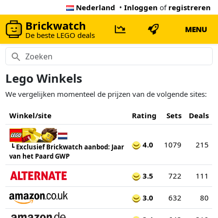
Nederland
•
Inloggen
of
registreren
Brickwatch
MENU
De beste LEGO deals
Lego Winkels
We vergelijken momenteel de prijzen van de volgende sites:
Winkel/site
Rating
Sets
Deals
4.0
1079
215
┗
Exclusief Brickwatch aanbod: Jaar
van het Paard GWP
3.5
722
111
3.0
632
80