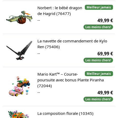
Norbert : le bébé dragon
Meilleur jamais
de Hagrid (76477)
--
49,99 €
Les moins chers!
La navette de commandement de Kylo
Ren (75406)
--
69,99 €
Les moins chers!
Mario Kart™ – Course-
Meilleur jamais
poursuite avec bonus Plante Piranha
(72044)
--
49,99 €
Les moins chers!
La composition florale (10345)