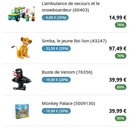
L’ambulance de secours et le
snowboardeur (60403)
14,99 €
- 5,00 € (25%)
76%
Simba, le jeune Roi lion (43247)
97,49 €
- 32,50 € (25%)
76%
Buste de Venom (76356)
39,99 €
- 10,00 € (20%)
80%
Monkey Palace (5009130)
39,99 €
- 10,00 € (20%)
80%