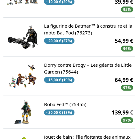
39,99 €
- 10,00 € (20%)
95%
La figurine de Batman™ à construire et la
moto Bat-Pod (76273)
54,99 €
- 20,00 € (27%)
96%
Dorry contre Brogy – Les géants de Little
Garden (75644)
64,99 €
- 15,00 € (19%)
97%
Boba Fett™ (75455)
139,99 €
- 30,00 € (18%)
97%
Jouet de bain : l’île flottante des animaux