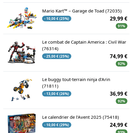
Mario Kart™ – Garage de Toad (72035)
29,99 €
- 10,00 € (25%)
91%
Le combat de Captain America : Civil War
(76314)
74,99 €
- 25,00 € (25%)
92%
Le buggy tout-terrain ninja d'Arin
(71811)
36,99 €
- 13,00 € (26%)
92%
Le calendrier de l’Avent 2025 (75418)
24,99 €
- 10,00 € (29%)
93%