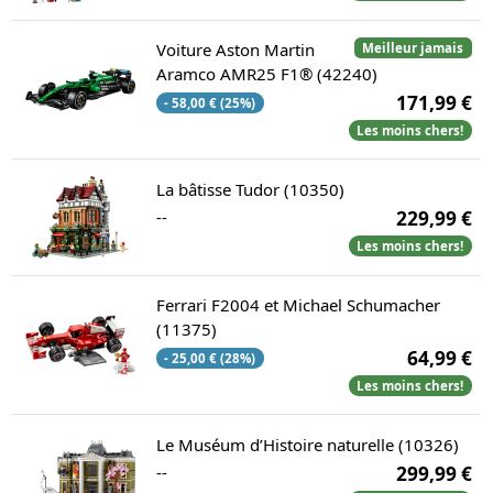
Voiture Aston Martin
Meilleur jamais
Aramco AMR25 F1® (42240)
171,99 €
- 58,00 € (25%)
Les moins chers!
La bâtisse Tudor (10350)
--
229,99 €
Les moins chers!
Ferrari F2004 et Michael Schumacher
(11375)
64,99 €
- 25,00 € (28%)
Les moins chers!
Le Muséum d’Histoire naturelle (10326)
--
299,99 €