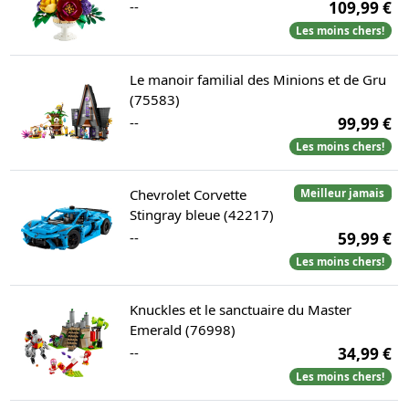
--
109,99 €
Les moins chers!
Le manoir familial des Minions et de Gru
(75583)
--
99,99 €
Les moins chers!
Chevrolet Corvette
Meilleur jamais
Stingray bleue (42217)
--
59,99 €
Les moins chers!
Knuckles et le sanctuaire du Master
Emerald (76998)
--
34,99 €
Les moins chers!