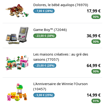
Dolores, le bébé aquilops (76970)
17,99 €
- 7,00 € (28%)
90%
Game Boy™ (72046)
36,99 €
- 23,00 € (38%)
90%
Les maisons créatives : au gré des
saisons (77057)
64,99 €
- 25,00 € (28%)
90%
L'Anniversaire de Winnie l’Ourson
(10457)
14,99 €
- 5,00 € (25%)
91%