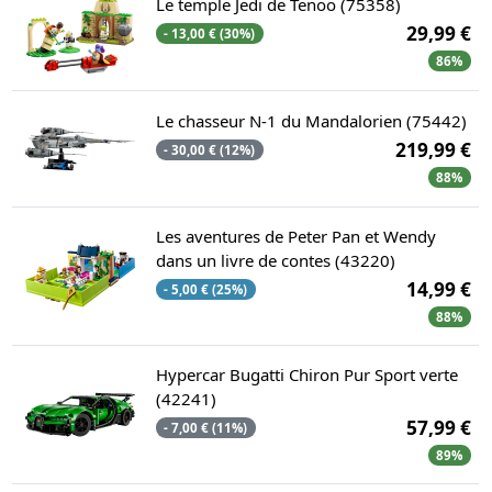
Le temple Jedi de Tenoo (75358)
29,99 €
- 13,00 € (30%)
86%
Le chasseur N-1 du Mandalorien (75442)
219,99 €
- 30,00 € (12%)
88%
Les aventures de Peter Pan et Wendy
dans un livre de contes (43220)
14,99 €
- 5,00 € (25%)
88%
Hypercar Bugatti Chiron Pur Sport verte
(42241)
57,99 €
- 7,00 € (11%)
89%