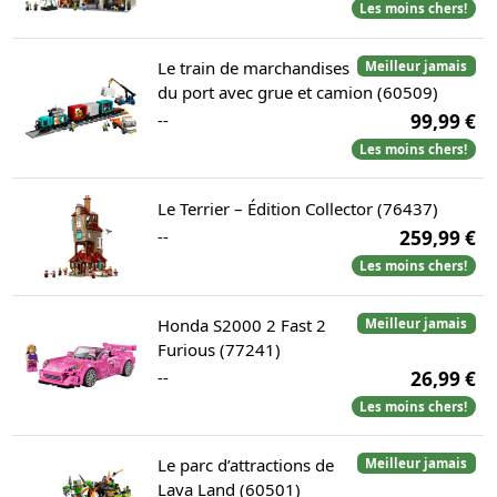
Les moins chers!
Le train de marchandises
Meilleur jamais
du port avec grue et camion (60509)
--
99,99 €
Les moins chers!
Le Terrier – Édition Collector (76437)
--
259,99 €
Les moins chers!
Honda S2000 2 Fast 2
Meilleur jamais
Furious (77241)
--
26,99 €
Les moins chers!
Le parc d’attractions de
Meilleur jamais
Lava Land (60501)