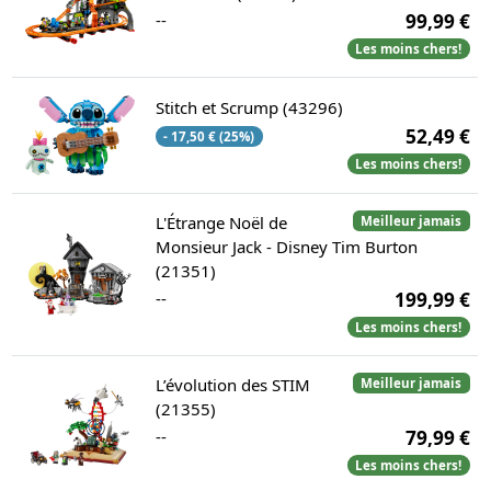
--
99,99 €
Les moins chers!
Stitch et Scrump (43296)
52,49 €
- 17,50 € (25%)
Les moins chers!
L'Étrange Noël de
Meilleur jamais
Monsieur Jack - Disney Tim Burton
(21351)
--
199,99 €
Les moins chers!
L’évolution des STIM
Meilleur jamais
(21355)
--
79,99 €
Les moins chers!