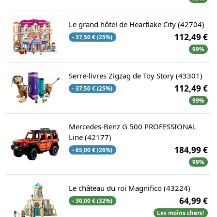
Le grand hôtel de Heartlake City (42704)
112,49 €
- 37,50 € (25%)
99%
Serre-livres Zigzag de Toy Story (43301)
112,49 €
- 37,50 € (25%)
99%
Mercedes-Benz G 500 PROFESSIONAL
Line (42177)
184,99 €
- 65,00 € (26%)
99%
Le château du roi Magnifico (43224)
64,99 €
- 30,00 € (32%)
Les moins chers!