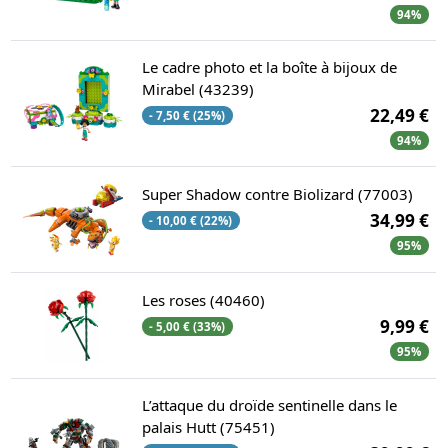
94%
Le cadre photo et la boîte à bijoux de
Mirabel (43239)
22,49 €
- 7,50 € (25%)
94%
Super Shadow contre Biolizard (77003)
34,99 €
- 10,00 € (22%)
95%
Les roses (40460)
9,99 €
- 5,00 € (33%)
95%
L’attaque du droïde sentinelle dans le
palais Hutt (75451)