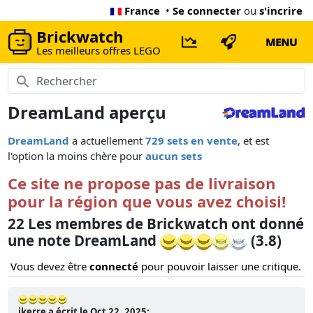
France
•
Se connecter
ou
s'incrire
Brickwatch
MENU
Les meilleurs offres LEGO
DreamLand aperçu
DreamLand
a actuellement
729 sets en vente
, et est
l'option la moins chère pour
aucun sets
Ce site ne propose pas de livraison
pour la région que vous avez choisi!
22 Les membres de Brickwatch ont donné
une note DreamLand
(3.8)
Vous devez être
connecté
pour pouvoir laisser une critique.
jkerre a écrit le Oct 22, 2025: