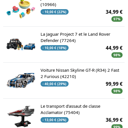
(10966)
34,99 €
- 10,00 € (22%)
97%
La Jaguar Project 7 et le Land Rover
Defender (77264)
44,99 €
- 10,00 € (18%)
98%
Voiture Nissan Skyline GT-R (R34) 2 Fast
2 Furious (42210)
99,99 €
- 40,00 € (29%)
98%
Le transport d’assaut de classe
Acclamator (75404)
36,99 €
- 13,00 € (26%)
99%