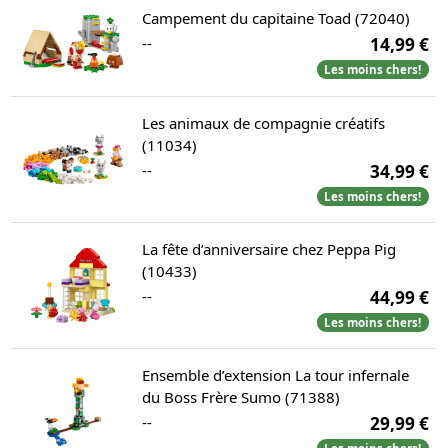
Campement du capitaine Toad (72040)
--
14,99 €
Les moins chers!
Les animaux de compagnie créatifs
(11034)
--
34,99 €
Les moins chers!
La fête d’anniversaire chez Peppa Pig
(10433)
--
44,99 €
Les moins chers!
Ensemble d’extension La tour infernale
du Boss Frère Sumo (71388)
--
29,99 €