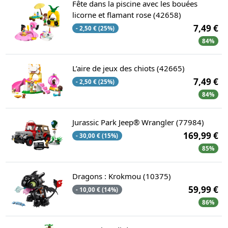
Fête dans la piscine avec les bouées
licorne et flamant rose (42658)
7,49 €
- 2,50 € (25%)
84%
L’aire de jeux des chiots (42665)
7,49 €
- 2,50 € (25%)
84%
Jurassic Park Jeep® Wrangler (77984)
169,99 €
- 30,00 € (15%)
85%
Dragons : Krokmou (10375)
59,99 €
- 10,00 € (14%)
86%