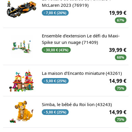
McLaren 2023 (76919)
19,99 €
- 7,00 € (26%)
67%
Ensemble d’extension Le défi du Maxi-
Spike sur un nuage (71409)
39,99 €
- 30,00 € (43%)
68%
La maison d’Encanto miniature (43261)
14,99 €
- 5,00 € (25%)
75%
Simba, le bébé du Roi lion (43243)
14,99 €
- 5,00 € (25%)
75%