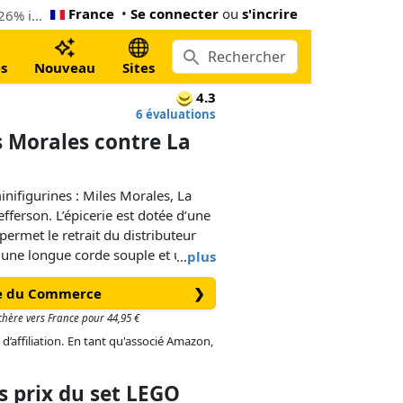
France
•
Se connecter
ou
s'incrire
Le moins cher LEGO Spider-Verse : Miles Morales contre La Tache (76311). Maintenant 36,75 € à Amazon.co.uk, 26% inférieur le Lego prix conseillé
s
Nouveau
Sites
4.3
6 évaluations
s Morales contre La
inifigurines : Miles Morales, La
Jefferson. L’épicerie est dotée d’une
ermet le retrait du distributeur
 une longue corde souple et une
…
plus
ande pour piéger une minifigurine.
ue du Commerce
❯
r accueillir 2 minifigurines.
 chère vers France pour 44,95 €
 d’affiliation. En tant qu'associé Amazon,
 prix du set LEGO