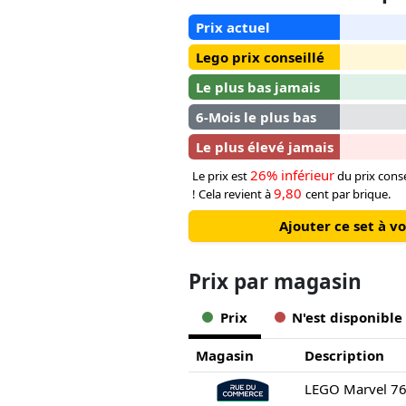
Prix actuel
Lego prix conseillé
Le plus bas jamais
6-Mois le plus bas
Le plus élevé jamais
26% inférieur
Le prix est
du prix conse
9,80
! Cela revient à
cent par brique.
Ajouter ce set à v
Prix ​​par magasin
Prix
N'est disponible
Magasin
Description
LEGO Marvel 763