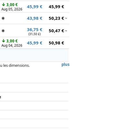
↓
3,00 €
45,99 €
45,99 €
Aug 05, 2026
43,98 €
50,23 €
✱
~
36,75 €
50,47 €
✱
~
(31,50 £)
↓
3,00 €
45,99 €
50,98 €
Aug 04, 2026
plus
 ou les dimensions.
, la rémunération des partenaires n'a
e