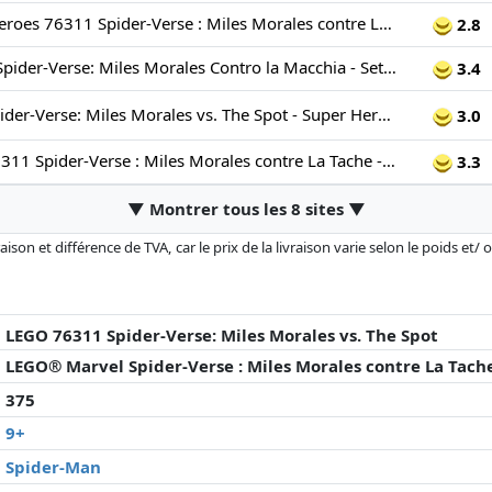
LEGO® Super Heroes 76311 Spider-Verse : Miles Morales contre La Tache
2.8
LEGO | Marvel Spider-Verse: Miles Morales Contro la Macchia - Set da Supereroi con Edificio, Macchina Giocattolo da Costruire e 4 Minifigure, Giochi per Bambini e Bambine da 9 Anni, Idea Regalo 76311
3.4
LEGO Marvel Spider-Verse: Miles Morales vs. The Spot - Super Heroes Playset with a Buildable Toy Car, 4 Minifigures & a Shop - Birthday Gift for 9 Plus Year Old Boys & Girls 76311
3.0
LEGO Marvel 76311 Spider-Verse : Miles Morales contre La Tache - Jeu pour garçon dès 9 ans
3.3
▼ Montrer tous les 8 sites ▼
son et différence de TVA, car le prix de la livraison varie selon le poids et/
r changé depuis la dernière mise à jour. L'ordre est purement basé sur le prix
'à prix égaux que les réalisations historiques peuvent influencer l'ordre.
LEGO 76311 Spider-Verse: Miles Morales vs. The Spot
LEGO® Marvel Spider-Verse : Miles Morales contre La Tach
375
9+
Spider-Man