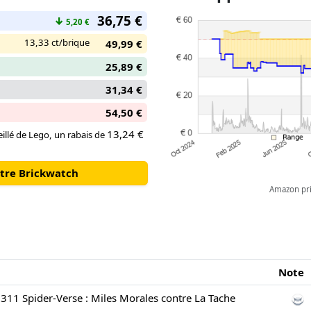
36,75 €
↓
5,20 €
13,33 ct/brique
49,99 €
25,89 €
31,34 €
54,50 €
13,24 €
illé de Lego, un rabais de
otre Brickwatch
Amazon pric
Note
11 Spider-Verse : Miles Morales contre La Tache