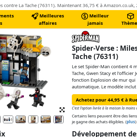
ments
Meilleures
Meilleur
s
affaires
jamais
Thème
Spider-Verse : Mile
Tache (76311)
Le set Spider-Man contient 4 m
Tache, Gwen Stacy et l’officier 
fonction Explosion de mur qui p
automatique. Le modèle inclut
toile flexible suffisamment gr
Achetez pour 44,95 € à R
La voiture de police s’ouvre pou
C'est l'option livrée à la maison la moins
Certains liens peuvent être des liens
je gagne des achats éligibles. (
plus
)
ix
Développement des