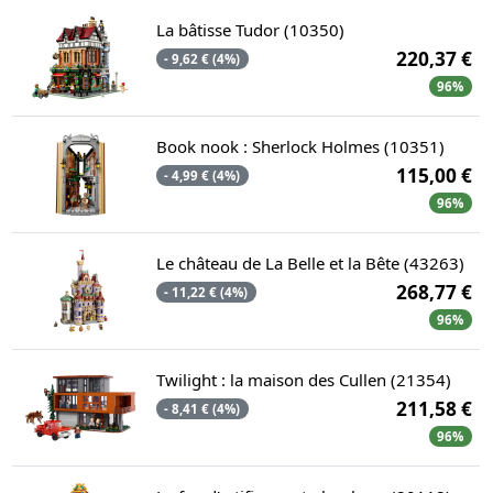
La bâtisse Tudor (10350)
220,37 €
- 9,62 € (4%)
96%
Book nook : Sherlock Holmes (10351)
115,00 €
- 4,99 € (4%)
96%
Le château de La Belle et la Bête (43263)
268,77 €
- 11,22 € (4%)
96%
Twilight : la maison des Cullen (21354)
211,58 €
- 8,41 € (4%)
96%