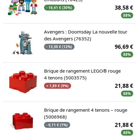
38,58 €
- 16,41 € (30%)
88%
Avengers : Doomsday La nouvelle tour
des Avengers (76352)
96,69 €
- 13,30 € (12%)
88%
Brique de rangement LEGO® rouge
4 tenons (5003575)
21,88 €
+ 1,89 € (9%)
88%
Brique de rangement 4 tenons – rouge
(5006968)
21,88 €
- 0,11 € (1%)
88%