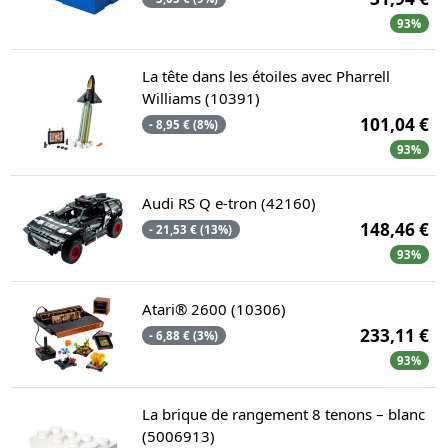
93%
La tête dans les étoiles avec Pharrell
Williams (10391)
101,04 €
- 8,95 € (8%)
93%
Audi RS Q e-tron (42160)
148,46 €
- 21,53 € (13%)
93%
Atari® 2600 (10306)
233,11 €
- 6,88 € (3%)
93%
La brique de rangement 8 tenons – blanc
(5006913)