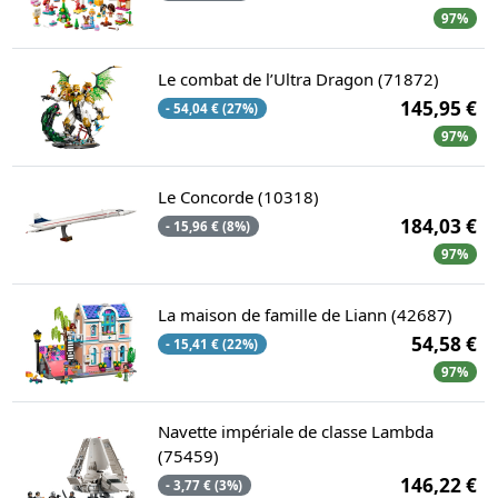
97%
Le combat de l’Ultra Dragon (71872)
145,95 €
- 54,04 € (27%)
97%
Le Concorde (10318)
184,03 €
- 15,96 € (8%)
97%
La maison de famille de Liann (42687)
54,58 €
- 15,41 € (22%)
97%
Navette impériale de classe Lambda
(75459)
146,22 €
- 3,77 € (3%)