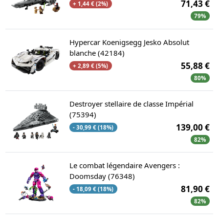
71,43 €
+ 1,44 € (2%)
79%
Hypercar Koenigsegg Jesko Absolut
blanche (42184)
55,88 €
+ 2,89 € (5%)
80%
Destroyer stellaire de classe Impérial
(75394)
139,00 €
- 30,99 € (18%)
82%
Le combat légendaire Avengers :
Doomsday (76348)
81,90 €
- 18,09 € (18%)
82%