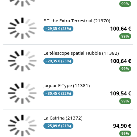
99%
E.T. the Extra-Terrestrial (21370)
100,64 €
- 29,35 € (23%)
99%
Le télescope spatial Hubble (11382)
100,64 €
- 29,35 € (23%)
99%
Jaguar E-Type (11381)
109,54 €
- 30,45 € (22%)
99%
La Catrina (21372)
94,90 €
- 25,09 € (21%)
99%