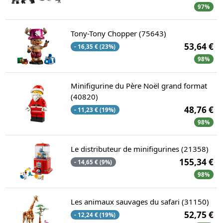
97%
Tony-Tony Chopper (75643)
53,64 €
- 16,35 € (23%)
98%
Minifigurine du Père Noël grand format
(40820)
48,76 €
- 11,23 € (19%)
98%
Le distributeur de minifigurines (21358)
155,34 €
- 14,65 € (9%)
98%
Les animaux sauvages du safari (31150)
52,75 €
- 12,24 € (19%)