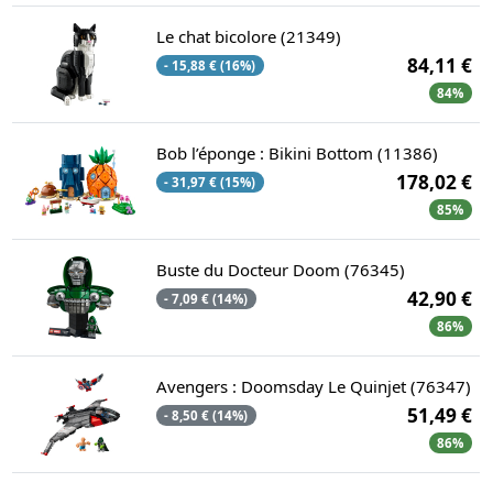
Le chat bicolore (21349)
84,11 €
- 15,88 € (16%)
84%
Bob l’éponge : Bikini Bottom (11386)
178,02 €
- 31,97 € (15%)
85%
Buste du Docteur Doom (76345)
42,90 €
- 7,09 € (14%)
86%
Avengers : Doomsday Le Quinjet (76347)
51,49 €
- 8,50 € (14%)
86%