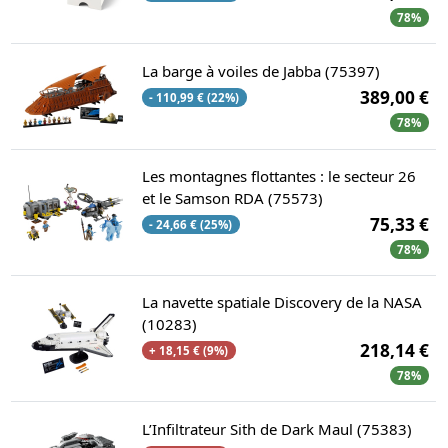
78%
La barge à voiles de Jabba (75397)
389,00 €
- 110,99 € (22%)
78%
Les montagnes flottantes : le secteur 26
et le Samson RDA (75573)
75,33 €
- 24,66 € (25%)
78%
La navette spatiale Discovery de la NASA
(10283)
218,14 €
+ 18,15 € (9%)
78%
L’Infiltrateur Sith de Dark Maul (75383)