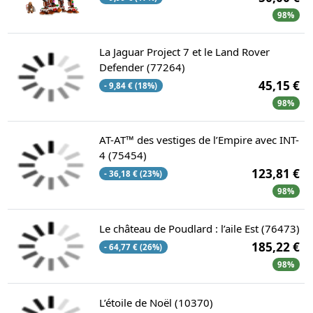
98%
La Jaguar Project 7 et le Land Rover
Defender (77264)
45,15 €
- 9,84 € (18%)
98%
AT-AT™ des vestiges de l’Empire avec INT-
4 (75454)
123,81 €
- 36,18 € (23%)
98%
Le château de Poudlard : l’aile Est (76473)
185,22 €
- 64,77 € (26%)
98%
L’étoile de Noël (10370)