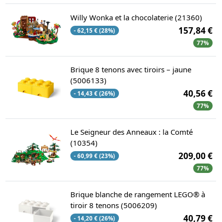
Willy Wonka et la chocolaterie (21360)
157,84 €
- 62,15 € (28%)
77%
Brique 8 tenons avec tiroirs – jaune
(5006133)
40,56 €
- 14,43 € (26%)
77%
Le Seigneur des Anneaux : la Comté
(10354)
209,00 €
- 60,99 € (23%)
77%
Brique blanche de rangement LEGO® à
tiroir 8 tenons (5006209)
40,79 €
- 14,20 € (26%)