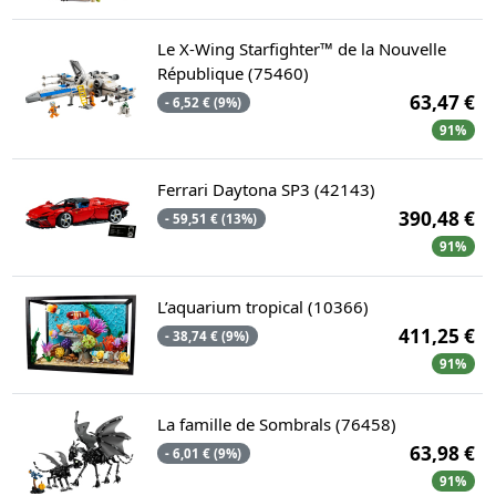
Le X-Wing Starfighter™ de la Nouvelle
République (75460)
63,47 €
- 6,52 € (9%)
91%
Ferrari Daytona SP3 (42143)
390,48 €
- 59,51 € (13%)
91%
L’aquarium tropical (10366)
411,25 €
- 38,74 € (9%)
91%
La famille de Sombrals (76458)
63,98 €
- 6,01 € (9%)
91%