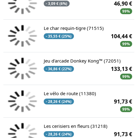
46,90 €
- 3,09 € (6%)
99%
Le char requin-tigre (71515)
104,44 €
- 35,55 € (25%)
99%
Jeu d'arcade Donkey Kong™ (72051)
133,13 €
- 36,86 € (22%)
99%
Le vélo de route (11380)
91,73 €
- 28,26 € (24%)
99%
Les cerisiers en fleurs (31218)
91,73 €
- 28,26 € (24%)