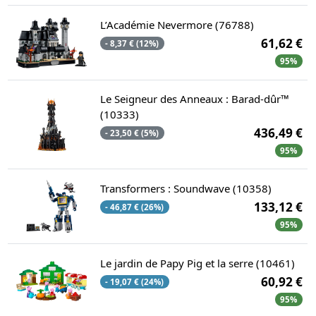
L’Académie Nevermore (76788)
61,62 €
- 8,37 € (12%)
95%
Le Seigneur des Anneaux : Barad-dûr™
(10333)
436,49 €
- 23,50 € (5%)
95%
Transformers : Soundwave (10358)
133,12 €
- 46,87 € (26%)
95%
Le jardin de Papy Pig et la serre (10461)
60,92 €
- 19,07 € (24%)
95%