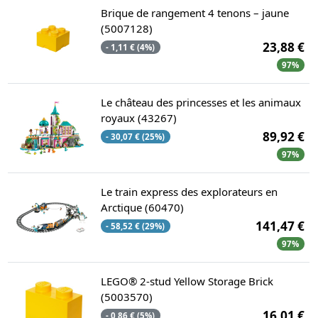
Brique de rangement 4 tenons – jaune
(5007128)
23,88 €
- 1,11 € (4%)
97%
Le château des princesses et les animaux
royaux (43267)
89,92 €
- 30,07 € (25%)
97%
Le train express des explorateurs en
Arctique (60470)
141,47 €
- 58,52 € (29%)
97%
LEGO® 2-stud Yellow Storage Brick
(5003570)
16,01 €
- 0,86 € (5%)