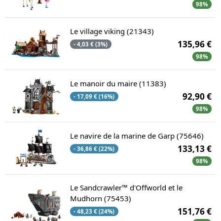
98%
Le village viking (21343)
135,96 €
- 4,03 € (3%)
98%
Le manoir du maire (11383)
92,90 €
- 17,09 € (16%)
98%
Le navire de la marine de Garp (75646)
133,13 €
- 36,86 € (22%)
98%
Le Sandcrawler™ d'Offworld et le
Mudhorn (75453)
151,76 €
- 48,23 € (24%)