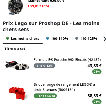
Maintenant
929,00 €
+ 59,01 € (7%)
Prix Lego sur Proshop DE - Les moins
chers sets
Les moins chers
100-110%
110-125%
Titre du set
Formula E® Porsche 99X Electric (42137)
43,83 €
- 6,16 € (12%)
73%
Brique rouge de rangement LEGO® à
tiroir 8 tenons (5006131)
38,53 €
- 16,46 € (30%)
73%