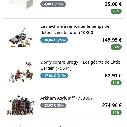
35,00 €
- 4,99 € (12%)
93%
La machine à remonter le temps de
Retour vers le futur (10300)
149,95 €
- 50,04 € (25%)
94%
Dorry contre Brogy – Les géants de Little
Garden (75644)
62,91 €
- 17,08 € (21%)
94%
Arkham Asylum™ (76300)
274,96 €
- 25,03 € (8%)
94%