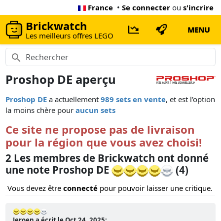
France
•
Se connecter
ou
s'incrire
Brickwatch
MENU
Les meilleurs offres LEGO
Proshop DE aperçu
Proshop DE
a actuellement
989 sets en vente
, et est l'option
la moins chère pour
aucun sets
Ce site ne propose pas de livraison
pour la région que vous avez choisi!
2 Les membres de Brickwatch ont donné
une note Proshop DE
(4)
Vous devez être
connecté
pour pouvoir laisser une critique.
Jeroen a écrit le Oct 24, 2025: