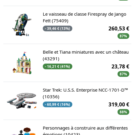
Le vaisseau de classe Firespray de Jango
Fett (75409)
260,53 €
- 39,46 € (13%)
87%
Belle et Tiana miniatures avec un château
(43291)
23,78 €
- 16,21 € (41%)
87%
Star Trek: U.S.S. Enterprise NCC-1701-D™
(10356)
319,00 €
- 60,99 € (16%)
88%
Personnages à construire aux différentes
émotions (10423)