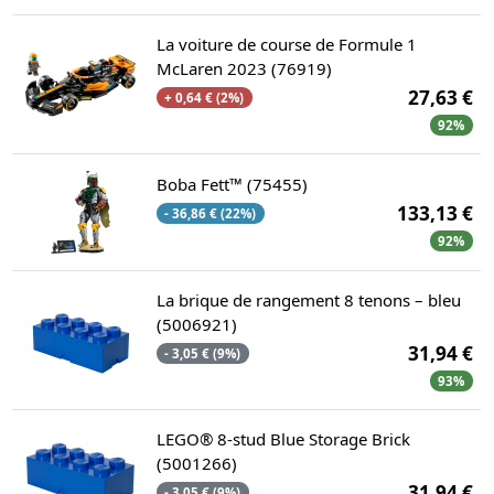
La voiture de course de Formule 1
McLaren 2023 (76919)
27,63 €
+ 0,64 € (2%)
92%
Boba Fett™ (75455)
133,13 €
- 36,86 € (22%)
92%
La brique de rangement 8 tenons – bleu
(5006921)
31,94 €
- 3,05 € (9%)
93%
LEGO® 8-stud Blue Storage Brick
(5001266)
31,94 €
- 3,05 € (9%)