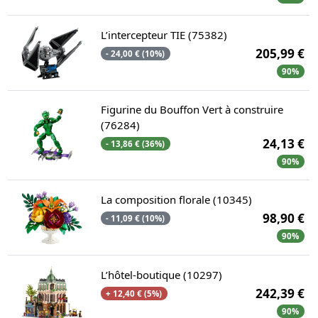
L’intercepteur TIE (75382)
205,99 €
- 24,00 € (10%)
90%
Figurine du Bouffon Vert à construire
(76284)
24,13 €
- 13,86 € (36%)
90%
La composition florale (10345)
98,90 €
- 11,09 € (10%)
90%
L’hôtel-boutique (10297)
242,39 €
+ 12,40 € (5%)
90%