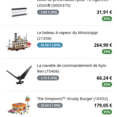
LEGO® (5005375)
31,91 €
- 3,08 € (9%)
95%
Le bateau à vapeur du Mississippi
(21356)
264,90 €
- 65,09 € (20%)
95%
La navette de commandement de Kylo
Ren (75406)
66,24 €
- 3,75 € (5%)
95%
The Simpsons™: Krusty Burger (10352)
179,05 €
- 20,94 € (10%)
95%