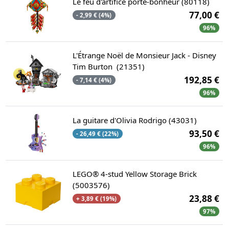
Le feu d'artifice porte-bonheur (80118)
77,00 €
- 2,99 € (4%)
96%
L'Étrange Noël de Monsieur Jack - Disney
Tim Burton (21351)
192,85 €
- 7,14 € (4%)
96%
La guitare d'Olivia Rodrigo (43031)
93,50 €
- 26,49 € (22%)
96%
LEGO® 4-stud Yellow Storage Brick
(5003576)
23,88 €
+ 3,89 € (19%)
97%