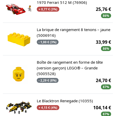
1970 Ferrari 512 M (76906)
25,76 €
+ 0,77 € (3%)
86%
La brique de rangement 8 tenons – jaune
(5006916)
33,99 €
- 1,00 € (3%)
86%
Boîte de rangement en forme de tête
(version garçon) LEGO® – Grande
(5005528)
24,70 €
- 2,29 € (8%)
87%
Le Blacktron Renegade (10355)
104,14 €
+ 4,15 € (4%)
87%