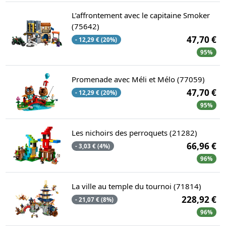
L’affrontement avec le capitaine Smoker
(75642)
47,70 €
- 12,29 € (20%)
95%
Promenade avec Méli et Mélo (77059)
47,70 €
- 12,29 € (20%)
95%
Les nichoirs des perroquets (21282)
66,96 €
- 3,03 € (4%)
96%
La ville au temple du tournoi (71814)
228,92 €
- 21,07 € (8%)
96%