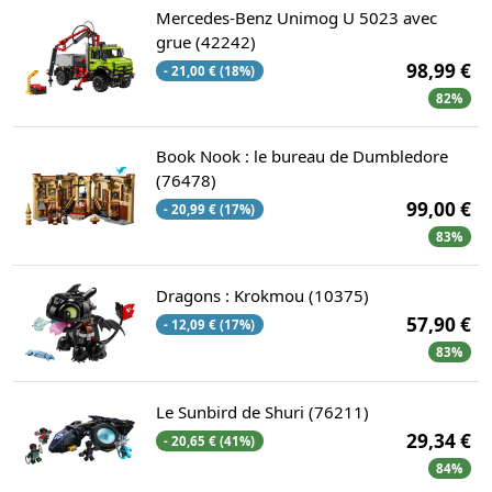
Mercedes-Benz Unimog U 5023 avec
grue (42242)
98,99 €
- 21,00 € (18%)
82%
Book Nook : le bureau de Dumbledore
(76478)
99,00 €
- 20,99 € (17%)
83%
Dragons : Krokmou (10375)
57,90 €
- 12,09 € (17%)
83%
Le Sunbird de Shuri (76211)
29,34 €
- 20,65 € (41%)
84%