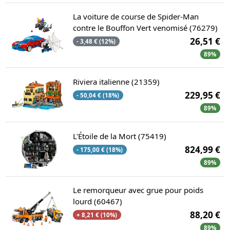
La voiture de course de Spider-Man
contre le Bouffon Vert venomisé (76279)
26,51 €
- 3,48 € (12%)
89%
Riviera italienne (21359)
229,95 €
- 50,04 € (18%)
89%
L'Étoile de la Mort (75419)
824,99 €
- 175,00 € (18%)
89%
Le remorqueur avec grue pour poids
lourd (60467)
88,20 €
+ 8,21 € (10%)
89%