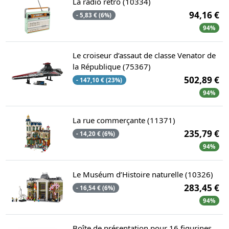
La radio rétro (10334)
94,16 €
- 5,83 € (6%)
94%
Le croiseur d’assaut de classe Venator de
la République (75367)
502,89 €
- 147,10 € (23%)
94%
La rue commerçante (11371)
235,79 €
- 14,20 € (6%)
94%
Le Muséum d’Histoire naturelle (10326)
283,45 €
- 16,54 € (6%)
94%
Boîte de présentation pour 16 figurines