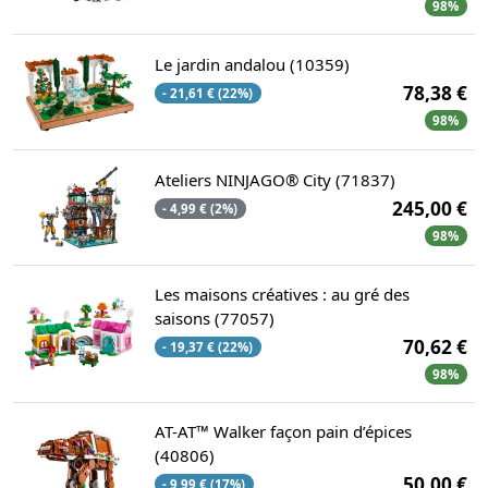
98%
Le jardin andalou (10359)
78,38 €
- 21,61 € (22%)
98%
Ateliers NINJAGO® City (71837)
245,00 €
- 4,99 € (2%)
98%
Les maisons créatives : au gré des
saisons (77057)
70,62 €
- 19,37 € (22%)
98%
AT-AT™ Walker façon pain d’épices
(40806)
50,00 €
- 9,99 € (17%)