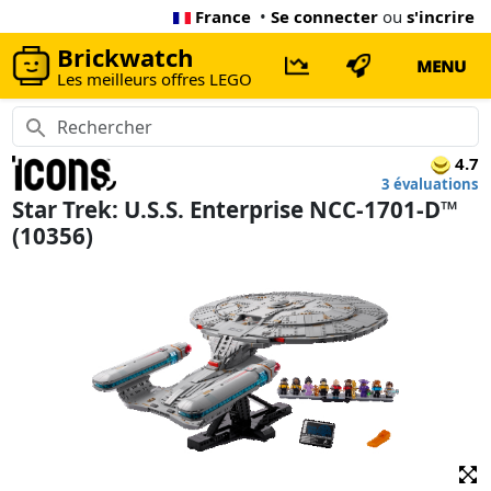
France
•
Se connecter
ou
s'incrire
Brickwatch
MENU
Les meilleurs offres LEGO
4.7
3 évaluations
Star Trek: U.S.S. Enterprise NCC-1701-D™
(10356)