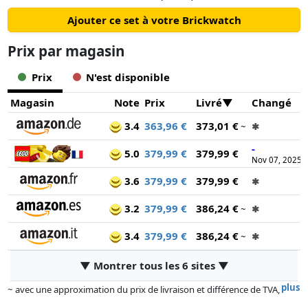
Ajouter ce set à votre Brickwatch
Prix ​​par magasin
Prix
N'est disponible
Magasin
Note
Prix
Livré
Changé
3.4
363,96 €
373,01 €
~
✱
-
5.0
379,99 €
379,99 €
Nov 07, 2025
3.6
379,99 €
379,99 €
✱
3.2
379,99 €
386,24 €
~
✱
3.4
379,99 €
386,24 €
~
✱
▼ Montrer tous les 6 sites ▼
plus
~ avec une approximation du prix de livraison et différence de TVA,
car le prix de la livraison varie selon le poids et/ ou les dimensions.