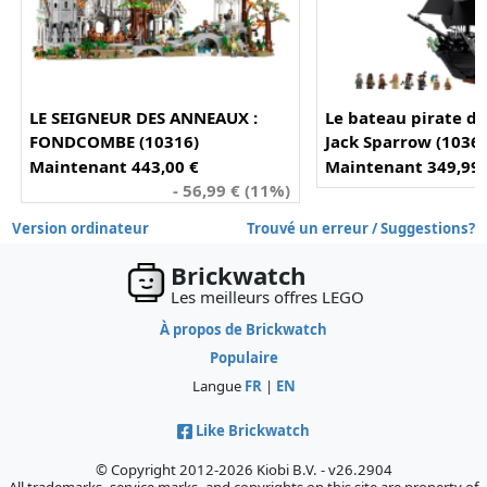
LE SEIGNEUR DES ANNEAUX :
Le bateau pirate du
FONDCOMBE (10316)
Jack Sparrow (1036
Maintenant 443,00 €
Maintenant 349,99 
- 56,99 € (11%)
Version ordinateur
Trouvé un erreur / Suggestions?
Brickwatch
Les meilleurs offres LEGO
À propos de Brickwatch
Populaire
Langue
FR
|
EN
Like Brickwatch
© Copyright 2012-2026 Kiobi B.V. - v26.2904
All trademarks, service marks, and copyrights on this site are property of