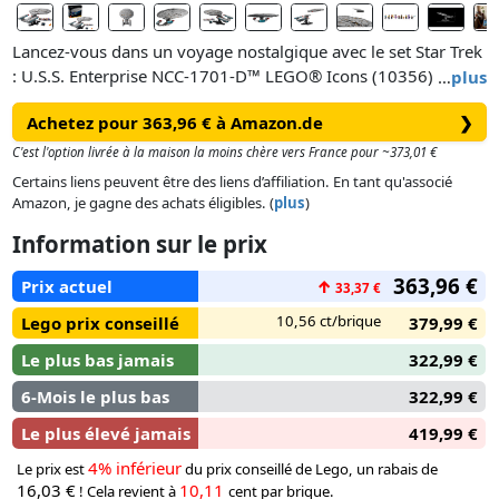
Lancez-vous dans un voyage nostalgique avec le set Star Trek
: U.S.S. Enterprise NCC-1701-D™ LEGO® Icons (10356) pour
…
plus
adultes.
Achetez pour 363,96 € à Amazon.de
❯
Construisez une réplique détaillée du vaisseau amiral de
C'est l'option livrée à la maison la moins chère vers France pour ~373,01 €
Starfleet, avec une soucoupe de commande amovible, une
Certains liens peuvent être des liens d’affiliation. En tant qu'associé
coque secondaire, des nacelles WARP rehaussées de détails
Amazon, je gagne des achats éligibles. (
plus
)
rouge et bleu, une soute à navettes qui s’ouvre, 2 mini-
Information sur le prix
navettes et un présentoir affichant un schéma et les
statistiques du vaisseau. Le set inclut 9 minifigurines (le
363,96 €
Prix actuel
↑
33,37 €
capitaine Jean-Luc Picard, le commandant William Riker, le
lieutenant Worf, le lieutenant-commandant Data, le Dr
10,56 ct/brique
Lego prix conseillé
379,99 €
Beverly Crusher, le lieutenant-commandant La Forge, la
Le plus bas jamais
322,99 €
conseillère Deanna Troi, le barman Guinan et Wesley
Crusher), une tuile marquée Star Trek : The Next Generation
6-Mois le plus bas
322,99 €
et des accessoires dont une tasse, un trombone, un phaser,
Le plus élevé jamais
419,99 €
un tricordeur, une mallette, un PADD, une bouteille et un
générateur de rayon tractant portable.
4% inférieur
Le prix est
du prix conseillé de Lego, un rabais de
16,03 €
10,11
! Cela revient à
cent par brique.