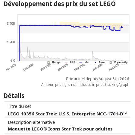
Développement des prix du set LEGO
Les prix et la disponibilité peuvent avoir changé depuis la dernière mise
à jour. L'ordre est purement basé sur le prix, la rémunération des
partenaires n'a aucune influence sur celui-ci. Ce n'est qu'à prix égaux
que les réalisations historiques peuvent influencer l'ordre.
Prix actuel depuis August 5th 2026
Amazon pricing is not included in price tracking/graph
Détails
Titre du set
LEGO 10356 Star Trek: U.S.S. Enterprise NCC-1701-D™
Description alternative
Maquette LEGO® Icons Star Trek pour adultes