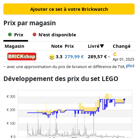
Ajouter ce set à votre Brickwatch
Prix ​​par magasin
Prix
N'est disponible
Magasin
Note
Prix
Livré
Changé
↻
3.3
279,99 €
289,57 €
~
Apr 01, 2025
plus
~ avec une approximation du prix de livraison et différence de TVA,
car le prix de la livraison varie selon le poids et/ ou les dimensions.
Développement des prix du set LEGO
Les prix et la disponibilité peuvent avoir changé depuis la dernière mise
à jour. L'ordre est purement basé sur le prix, la rémunération des
partenaires n'a aucune influence sur celui-ci. Ce n'est qu'à prix égaux
que les réalisations historiques peuvent influencer l'ordre.