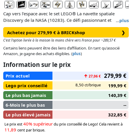
Cap vers l’espace avec le set LEGO® La navette spatiale
Discovery de la NASA (10283). Ce défi passionnant et
…
plus
exigeant de 2 354 pièces vous permet de construire la
Achetez pour 279,99 € à BRICKshop
❯
navette Discovery et le télescope Hubble, lancé en 1990 lors
de la mission STS-31 de la NASA.
C'est l'option livrée à la maison la moins chère vers France pour ~289,57 €
Certains liens peuvent être des liens d’affiliation. En tant qu'associé
Ce projet détaillé célèbre les exploits fascinants de Discovery.
Amazon, je gagne des achats éligibles. (
plus
)
Ouvrez la soute pour déployer le télescope Hubble en
Information sur le prix
mission d’exploration dans le cosmos. Ajustez les élevons,
sortez le train d’atterrissage et déployez le bras robot. Le
279,99 €
Prix actuel
↑
27,06 €
cockpit s’ouvre pour révéler l’habitacle et le poste de pilotage
avec des sièges pour les 5 membres d’équipage. Le télescope
8,50 ct/brique
Lego prix conseillé
199,99 €
est équipé de panneaux solaires orientables et d’une trappe.
Le plus bas jamais
140,39 €
La navette spatiale et le télescope peuvent être exposés
ensemble ou séparément.
6-Mois le plus bas
--
Le plus élevé jamais
322,85 €
40% supérieur
Le prix est
du prix conseillé de Lego! Cela revient à
11,89
cent par brique.