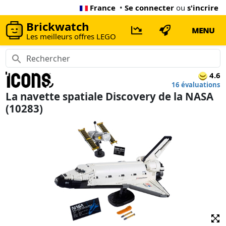
France
•
Se connecter
ou
s'incrire
Brickwatch
MENU
Les meilleurs offres LEGO
4.6
16 évaluations
La navette spatiale Discovery de la NASA
(10283)