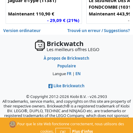
Jaguar E-Type (11381)
LE SEIGNEUR DES A
FONDCOMBE (10316
Maintenant 110,90 €
Maintenant 443,99 
- 29,09 € (21%)
- 
Version ordinateur
Trouvé un erreur / Suggestions?
Brickwatch
Les meilleurs offres LEGO
À propos de Brickwatch
Populaire
Langue
FR
|
EN
Like Brickwatch
© Copyright 2012-2026 Kiobi B.V. - v26.2903
All trademarks, service marks, and copyrights on this site are property of
their respective owners. Brickwatch® is a registered trademark of Kiobi
BV. LEGO®, DUPLO, TECHNIC and NINJAGO etc. are trademarks or
registered trademarks of the LEGO Company, which does not sponsor,
authorize, or endorse this site.
Pour que le site Web fonctionne correctement, nous utilisons des
cookies.
Plus d'infos
OK!