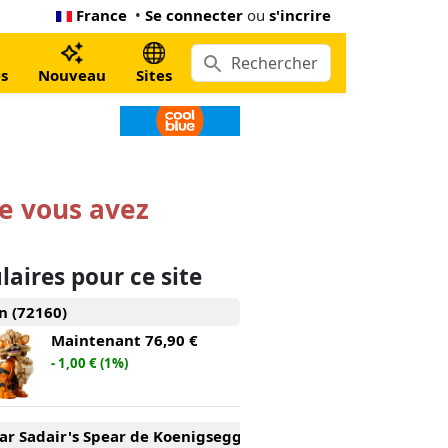
France
•
Se connecter
ou
s'incrire
s
Nouveau
Sites
ue vous avez
laires pour ce site
n (72160)
Maintenant
76,90 €
- 1,00 € (1%)
r Sadair's Spear de Koenigsegg (42232)