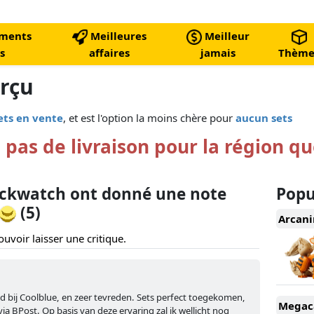
ments
Meilleures
Meilleur
s
affaires
jamais
Thème
erçu
ets en vente
, et est l'option la moins chère pour
aucun sets
 pas de livraison pour la région q
ickwatch ont donné une note
Popu
(5)
Arcani
uvoir laisser une critique.
teld bij Coolblue, en zeer tevreden. Sets perfect toegekomen,
Megaca
via BPost. Op basis van deze ervaring zal ik wellicht nog