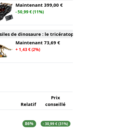
Maintenant
399,00 €
- 50,99 € (11%)
siles de dinosaure : le tricératops (77985)
Maintenant
73,69 €
+ 1,43 € (2%)
Prix
Relatif
conseillé
86%
- 30,99 € (31%)