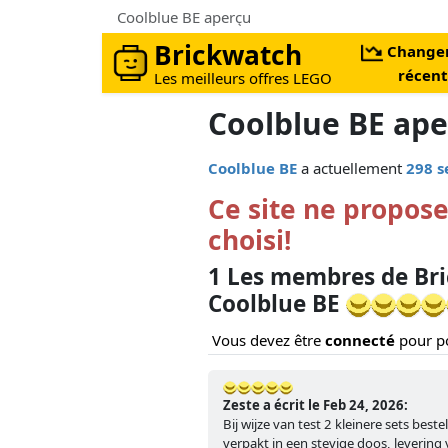
Coolblue BE aperçu
Brickwatch
Change
récent
Les meilleurs offres LEGO
Coolblue BE ap
Coolblue BE
a actuellement
298 s
Ce site ne propose
choisi!
1 Les membres de Br
Coolblue BE
Vous devez être
connecté
pour po
Zeste a écrit le Feb 24, 2026:
Bij wijze van test 2 kleinere sets bes
verpakt in een stevige doos, levering 