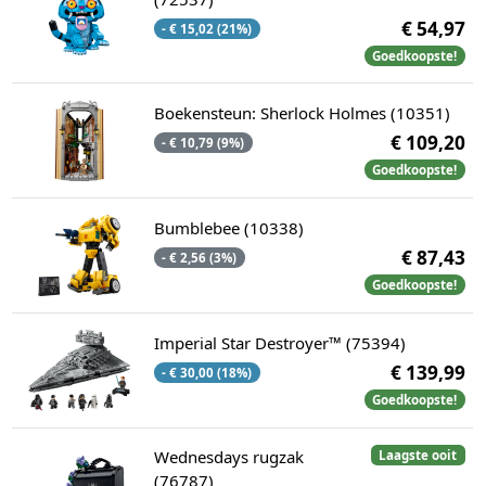
€ 54,97
- € 15,02 (21%)
Goedkoopste!
Boekensteun: Sherlock Holmes (10351)
€ 109,20
- € 10,79 (9%)
Goedkoopste!
Bumblebee (10338)
€ 87,43
- € 2,56 (3%)
Goedkoopste!
Imperial Star Destroyer™ (75394)
€ 139,99
- € 30,00 (18%)
Goedkoopste!
Wednesdays rugzak
Laagste ooit
(76787)