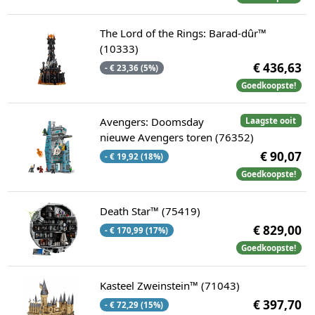
The Lord of the Rings: Barad-dûr™
(10333)
€ 436,63
- € 23,36 (5%)
Goedkoopste!
Avengers: Doomsday
Laagste ooit
nieuwe Avengers toren (76352)
€ 90,07
- € 19,92 (18%)
Goedkoopste!
Death Star™ (75419)
€ 829,00
- € 170,99 (17%)
Goedkoopste!
Kasteel Zweinstein™ (71043)
€ 397,70
- € 72,29 (15%)