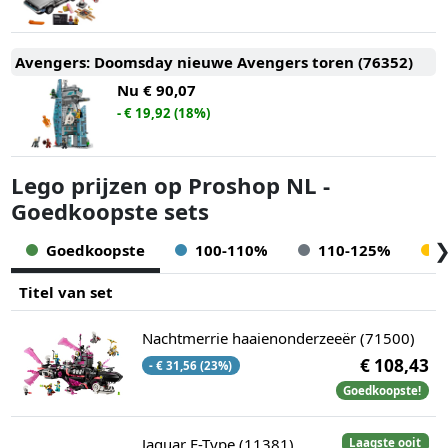
Avengers: Doomsday nieuwe Avengers toren (76352)
Nu
€ 90,07
- € 19,92 (18%)
Lego prijzen op Proshop NL -
Goedkoopste sets
Goedkoopste
100-110%
110-125%
Titel van set
Nachtmerrie haaienonderzeeër (71500)
€ 108,43
- € 31,56 (23%)
Goedkoopste!
Jaguar E-Type (11381)
Laagste ooit