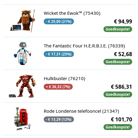
Wicket the Ewok™ (75430)
€ 94,99
- € 25,00 (21%)
Goedkoopste!
The Fantastic Four H.E.R.B.I.E. (76339)
€ 52,68
- € 17,31 (25%)
Goedkoopste!
Hulkbuster (76210)
€ 586,31
+ € 36,32 (7%)
Goedkoopste!
Rode Londense telefooncel (21347)
€ 101,70
- € 13,29 (12%)
Goedkoopste!