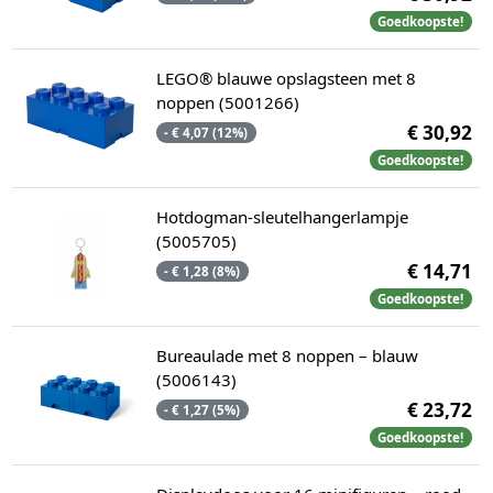
Goedkoopste!
LEGO® blauwe opslagsteen met 8
noppen (5001266)
€ 30,92
- € 4,07 (12%)
Goedkoopste!
Hotdogman-sleutelhangerlampje
(5005705)
€ 14,71
- € 1,28 (8%)
Goedkoopste!
Bureaulade met 8 noppen – blauw
(5006143)
€ 23,72
- € 1,27 (5%)
Goedkoopste!