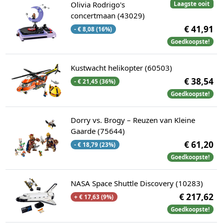
Olivia Rodrigo's
Laagste ooit
concertmaan (43029)
€ 41,91
- € 8,08 (16%)
Goedkoopste!
Kustwacht helikopter (60503)
€ 38,54
- € 21,45 (36%)
Goedkoopste!
Dorry vs. Brogy – Reuzen van Kleine
Gaarde (75644)
€ 61,20
- € 18,79 (23%)
Goedkoopste!
NASA Space Shuttle Discovery (10283)
€ 217,62
+ € 17,63 (9%)
Goedkoopste!