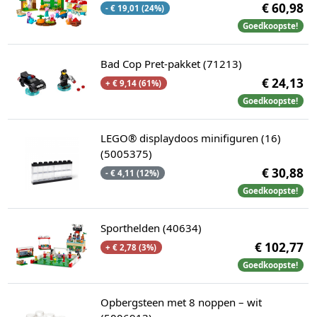
€ 60,98
- € 19,01 (24%)
Goedkoopste!
Bad Cop Pret-pakket (71213)
€ 24,13
+ € 9,14 (61%)
Goedkoopste!
LEGO® displaydoos minifiguren (16)
(5005375)
€ 30,88
- € 4,11 (12%)
Goedkoopste!
Sporthelden (40634)
€ 102,77
+ € 2,78 (3%)
Goedkoopste!
Opbergsteen met 8 noppen – wit