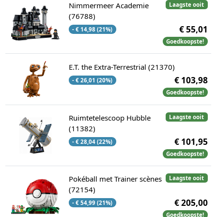
Nimmermeer Academie
Laagste ooit
(76788)
€ 55,01
- € 14,98 (21%)
Goedkoopste!
E.T. the Extra-Terrestrial (21370)
€ 103,98
- € 26,01 (20%)
Goedkoopste!
Ruimtetelescoop Hubble
Laagste ooit
(11382)
€ 101,95
- € 28,04 (22%)
Goedkoopste!
Pokéball met Trainer scènes
Laagste ooit
(72154)
€ 205,00
- € 54,99 (21%)
Goedkoopste!