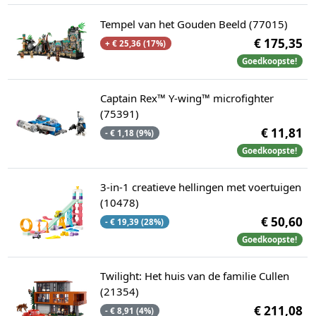
Tempel van het Gouden Beeld (77015)
€ 175,35
+ € 25,36 (17%)
Goedkoopste!
Captain Rex™ Y-wing™ microfighter
(75391)
€ 11,81
- € 1,18 (9%)
Goedkoopste!
3-in-1 creatieve hellingen met voertuigen
(10478)
€ 50,60
- € 19,39 (28%)
Goedkoopste!
Twilight: Het huis van de familie Cullen
(21354)
€ 211,08
- € 8,91 (4%)