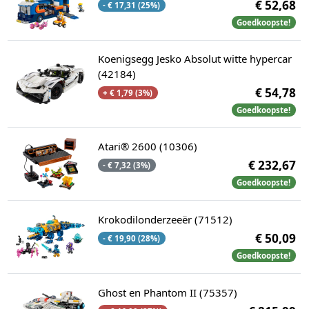
€ 52,68
- € 17,31 (25%)
Goedkoopste!
Koenigsegg Jesko Absolut witte hypercar
(42184)
€ 54,78
+ € 1,79 (3%)
Goedkoopste!
Atari® 2600 (10306)
€ 232,67
- € 7,32 (3%)
Goedkoopste!
Krokodilonderzeeër (71512)
€ 50,09
- € 19,90 (28%)
Goedkoopste!
Ghost en Phantom II (75357)