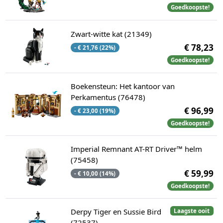
Goedkoopste!
Zwart-witte kat (21349)
€ 78,23
- € 21,76 (22%)
Goedkoopste!
Boekensteun: Het kantoor van
Perkamentus (76478)
€ 96,99
- € 23,00 (19%)
Goedkoopste!
Imperial Remnant AT-RT Driver™ helm
(75458)
€ 59,99
- € 10,00 (14%)
Goedkoopste!
Derpy Tiger en Sussie Bird
Laagste ooit
(72537)