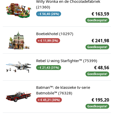
Willy Wonka en de Chocoladefabriek
(21360)
€ 163,59
- € 56,40 (26%)
Goedkoopste!
Boetiekhotel (10297)
€ 241,98
+ € 11,99 (5%)
Goedkoopste!
Rebel U-wing Starfighter™ (75399)
€ 48,56
- € 21,43 (31%)
Goedkoopste!
Batman™: de klassieke tv-serie
Batmobile™ (76328)
€ 195,20
+ € 45,21 (30%)
Goedkoopste!