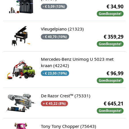
€ 34,90
- € 5,09 (13%)
Goedkoopste!
Vleugelpiano (21323)
€ 359,29
- € 40,70 (10%)
Goedkoopste!
Mercedes-Benz Unimog U 5023 met
kraan (42242)
€ 96,99
- € 23,00 (19%)
Goedkoopste!
De Razor Crest™ (75331)
€ 645,21
+ € 45,22 (8%)
Goedkoopste!
Tony Tony Chopper (75643)