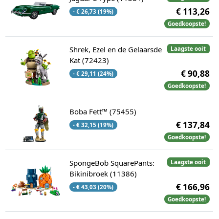
€ 113,26
- € 26,73 (19%)
Goedkoopste!
Shrek, Ezel en de Gelaarsde
Laagste ooit
Kat (72423)
€ 90,88
- € 29,11 (24%)
Goedkoopste!
Boba Fett™ (75455)
€ 137,84
- € 32,15 (19%)
Goedkoopste!
SpongeBob SquarePants:
Laagste ooit
Bikinibroek (11386)
€ 166,96
- € 43,03 (20%)
Goedkoopste!