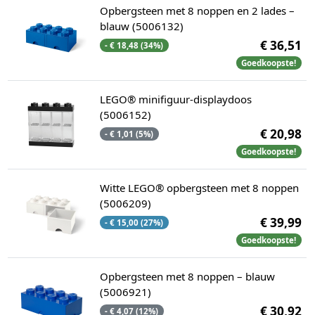
Opbergsteen met 8 noppen en 2 lades –
blauw (5006132)
€ 36,51
- € 18,48 (34%)
Goedkoopste!
LEGO® minifiguur-displaydoos
(5006152)
€ 20,98
- € 1,01 (5%)
Goedkoopste!
Witte LEGO® opbergsteen met 8 noppen
(5006209)
€ 39,99
- € 15,00 (27%)
Goedkoopste!
Opbergsteen met 8 noppen – blauw
(5006921)
€ 30,92
- € 4,07 (12%)