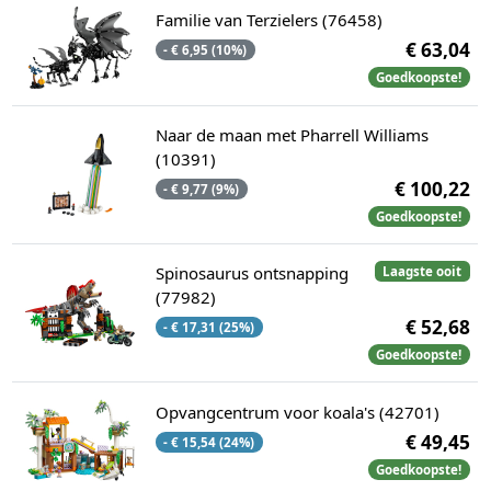
Familie van Terzielers (76458)
€ 63,04
- € 6,95 (10%)
Goedkoopste!
Naar de maan met Pharrell Williams
(10391)
€ 100,22
- € 9,77 (9%)
Goedkoopste!
Spinosaurus ontsnapping
Laagste ooit
(77982)
€ 52,68
- € 17,31 (25%)
Goedkoopste!
Opvangcentrum voor koala's (42701)
€ 49,45
- € 15,54 (24%)
Goedkoopste!