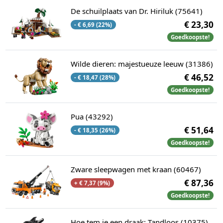
De schuilplaats van Dr. Hiriluk (75641)
€ 23,30
- € 6,69 (22%)
Goedkoopste!
Wilde dieren: majestueuze leeuw (31386)
€ 46,52
- € 18,47 (28%)
Goedkoopste!
Pua (43292)
€ 51,64
- € 18,35 (26%)
Goedkoopste!
Zware sleepwagen met kraan (60467)
€ 87,36
+ € 7,37 (9%)
Goedkoopste!
Hoe tem je een draak: Tandloos (10375)