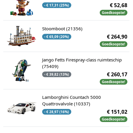
€ 52,68
- € 17,31 (25%)
Goedkoopste!
Stoomboot (21356)
€ 264,90
- € 65,09 (20%)
Goedkoopste!
Jango Fetts Firespray-class ruimteschip
(75409)
€ 260,17
- € 39,82 (13%)
Goedkoopste!
Lamborghini Countach 5000
Quattrovalvole (10337)
€ 151,02
- € 28,97 (16%)
Goedkoopste!