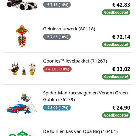
€ 42,83
- € 7,16 (14%)
Goedkoopste!
Geluksvuurwerk (80118)
€ 72,14
- € 7,85 (10%)
Goedkoopste!
Goonies™-levelpakket (71267)
€ 33,02
+ € 3,03 (10%)
Goedkoopste!
Spider-Man racewagen en Venom Green
Goblin (76279)
€ 24,90
- € 5,09 (17%)
Goedkoopste!
De tuin en kas van Opa Big (10461)