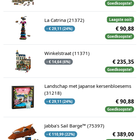
Goedkoopste!
La Catrina (21372)
Laagste ooit
€ 90,88
- € 29,11 (24%)
Goedkoopste!
Winkelstraat (11371)
€ 235,35
- € 14,64 (6%)
Goedkoopste!
Landschap met Japanse kersenbloesems
(31218)
€ 90,88
- € 29,11 (24%)
Goedkoopste!
Jabba's Sail Barge™ (75397)
€ 389,00
- € 110,99 (22%)