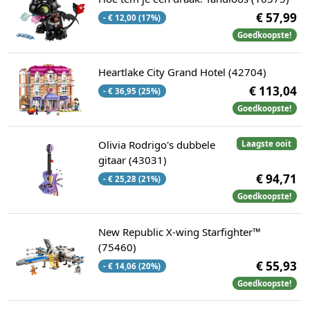
€ 57,99
- € 12,00 (17%)
Goedkoopste!
Heartlake City Grand Hotel (42704)
€ 113,04
- € 36,95 (25%)
Goedkoopste!
Olivia Rodrigo's dubbele
Laagste ooit
gitaar (43031)
€ 94,71
- € 25,28 (21%)
Goedkoopste!
New Republic X-wing Starfighter™
(75460)
€ 55,93
- € 14,06 (20%)
Goedkoopste!