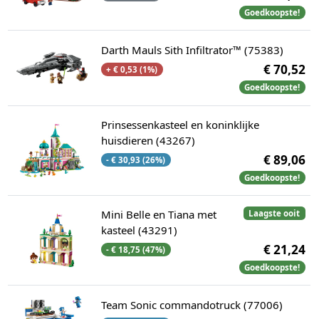
Goedkoopste!
Darth Mauls Sith Infiltrator™ (75383)
€ 70,52
+ € 0,53 (1%)
Goedkoopste!
Prinsessenkasteel en koninklijke
huisdieren (43267)
€ 89,06
- € 30,93 (26%)
Goedkoopste!
Mini Belle en Tiana met
Laagste ooit
kasteel (43291)
€ 21,24
- € 18,75 (47%)
Goedkoopste!
Team Sonic commandotruck (77006)