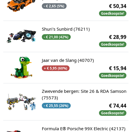
€ 50,34
- € 2,65 (5%)
Goedkoopste!
Shuri's Sunbird (76211)
€ 28,99
- € 21,00 (42%)
Goedkoopste!
Jaar van de Slang (40707)
€ 15,94
+ € 5,95 (60%)
Goedkoopste!
Zwevende bergen: Site 26 & RDA Samson
(75573)
€ 74,44
- € 25,55 (26%)
Goedkoopste!
Formula E® Porsche 99X Electric (42137)