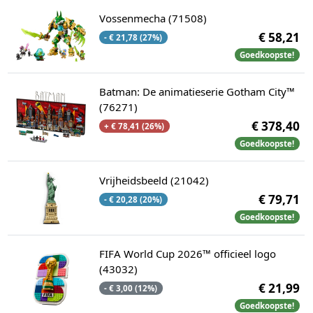
Vossenmecha (71508)
€ 58,21
- € 21,78 (27%)
Goedkoopste!
Batman: De animatieserie Gotham City™
(76271)
€ 378,40
+ € 78,41 (26%)
Goedkoopste!
Vrijheidsbeeld (21042)
€ 79,71
- € 20,28 (20%)
Goedkoopste!
FIFA World Cup 2026™ officieel logo
(43032)
€ 21,99
- € 3,00 (12%)
Goedkoopste!