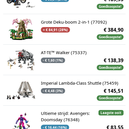
Goedkoopste!
Grote Deku-boom 2-in-1 (77092)
€ 384,90
+ € 84,91 (28%)
Goedkoopste!
AT-TE™ Walker (75337)
€ 138,39
- € 1,60 (1%)
Goedkoopste!
Imperial Lambda-Class Shuttle (75459)
€ 145,51
- € 4,48 (3%)
Goedkoopste!
Ultieme strijd: Avengers:
Laagste ooit
Doomsday (76348)
€ 83,55
- € 16,44 (16%)