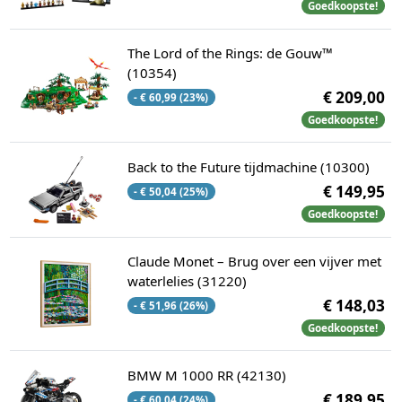
Goedkoopste!
The Lord of the Rings: de Gouw™
(10354)
€ 209,00
- € 60,99 (23%)
Goedkoopste!
Back to the Future tijdmachine (10300)
€ 149,95
- € 50,04 (25%)
Goedkoopste!
Claude Monet – Brug over een vijver met
waterlelies (31220)
€ 148,03
- € 51,96 (26%)
Goedkoopste!
BMW M 1000 RR (42130)
€ 189,95
- € 60,04 (24%)