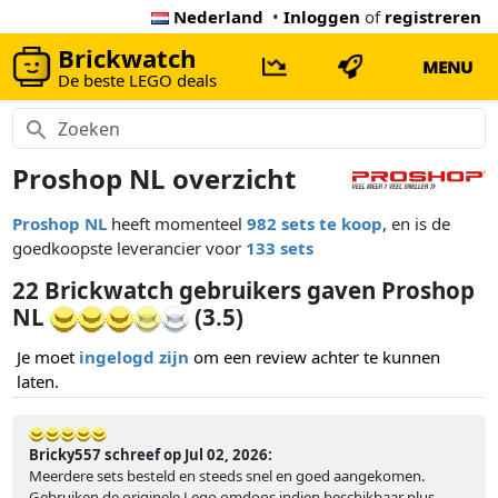
Nederland
•
Inloggen
of
registreren
Brickwatch
MENU
De beste LEGO deals
Proshop NL overzicht
Proshop NL
heeft momenteel
982 sets te koop
, en is de
goedkoopste leverancier voor
133 sets
22 Brickwatch gebruikers gaven Proshop
NL
(3.5)
Je moet
ingelogd zijn
om een review achter te kunnen
laten.
Bricky557 schreef op Jul 02, 2026:
Meerdere sets besteld en steeds snel en goed aangekomen.
Gebruiken de originele Lego omdoos indien beschikbaar plus