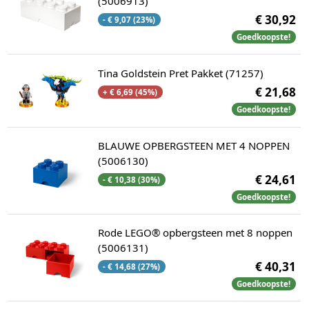
(5006913)
€ 30,92
- € 9,07 (23%)
Goedkoopste!
Tina Goldstein Pret Pakket (71257)
€ 21,68
+ € 6,69 (45%)
Goedkoopste!
BLAUWE OPBERGSTEEN MET 4 NOPPEN
(5006130)
€ 24,61
- € 10,38 (30%)
Goedkoopste!
Rode LEGO® opbergsteen met 8 noppen
(5006131)
€ 40,31
- € 14,68 (27%)
Goedkoopste!