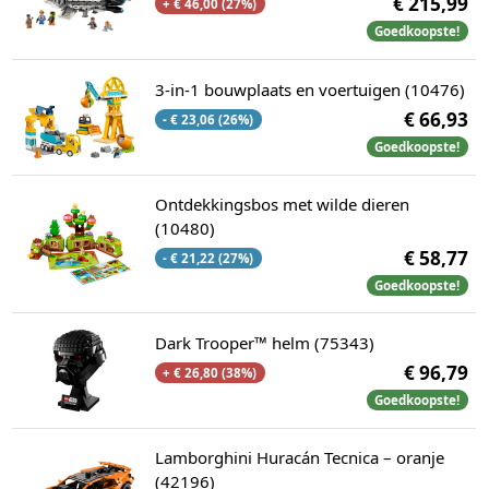
€ 215,99
+ € 46,00 (27%)
Goedkoopste!
3-in-1 bouwplaats en voertuigen (10476)
€ 66,93
- € 23,06 (26%)
Goedkoopste!
Ontdekkingsbos met wilde dieren
(10480)
€ 58,77
- € 21,22 (27%)
Goedkoopste!
Dark Trooper™ helm (75343)
€ 96,79
+ € 26,80 (38%)
Goedkoopste!
Lamborghini Huracán Tecnica – oranje
(42196)