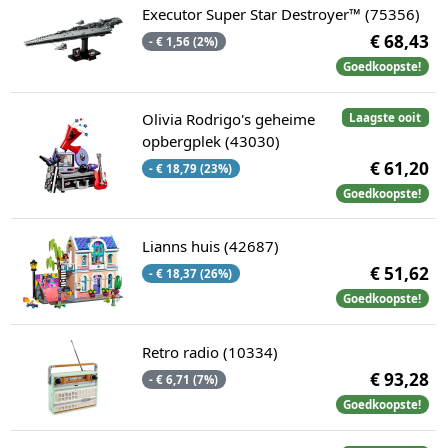
Executor Super Star Destroyer™ (75356)
€ 68,43
- € 1,56 (2%)
Goedkoopste!
Olivia Rodrigo's geheime
Laagste ooit
opbergplek (43030)
€ 61,20
- € 18,79 (23%)
Goedkoopste!
Lianns huis (42687)
€ 51,62
- € 18,37 (26%)
Goedkoopste!
Retro radio (10334)
€ 93,28
- € 6,71 (7%)
Goedkoopste!