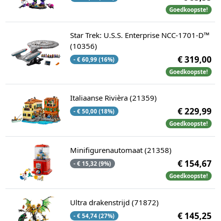
Goedkoopste!
Star Trek: U.S.S. Enterprise NCC-1701-D™
(10356)
€ 319,00
- € 60,99 (16%)
Goedkoopste!
Italiaanse Rivièra (21359)
€ 229,99
- € 50,00 (18%)
Goedkoopste!
Minifigurenautomaat (21358)
€ 154,67
- € 15,32 (9%)
Goedkoopste!
Ultra drakenstrijd (71872)
€ 145,25
- € 54,74 (27%)