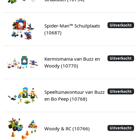
Spider-Man™ Schuilplaats
Uitverkocht
(10687)
Kermismania van Buzz en
Uitverkocht
Woody (10770)
Speeltuinavontuur van Buzz
Uitverkocht
en Bo Peep (10768)
Woody & RC (10766)
Uitverkocht