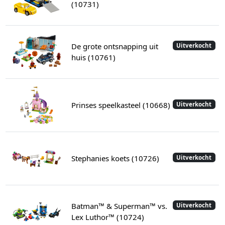
(10731)
De grote ontsnapping uit
Uitverkocht
huis (10761)
Prinses speelkasteel (10668)
Uitverkocht
Stephanies koets (10726)
Uitverkocht
Batman™ & Superman™ vs.
Uitverkocht
Lex Luthor™ (10724)