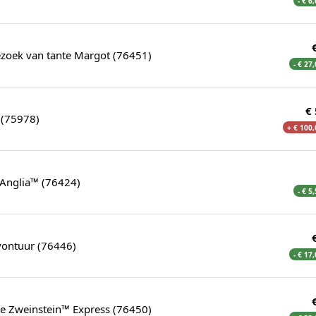
- € 6
ezoek van tante Margot (76451)
- € 27
€
(75978)
+ € 100,
 Anglia™ (76424)
- € 5
vontuur (76446)
- € 17
e Zweinstein™ Express (76450)