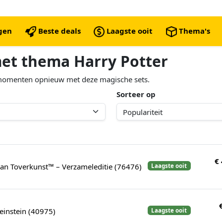
ngen
Beste deals
Laagste ooit
Thema's
met thema Harry Potter
™-momenten opnieuw met deze magische sets.
Sorteer op
€
van Toverkunst™ – Verzameleditie (76476)
Laagste ooit
einstein (40975)
Laagste ooit