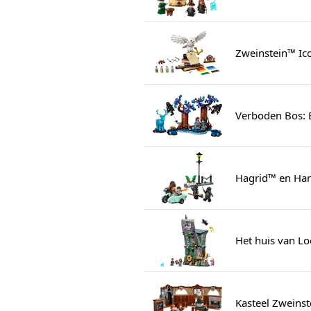
Zweinstein™ Ic
Verboden Bos: 
Hagrid™ en Har
Het huis van Lo
Kasteel Zweinst