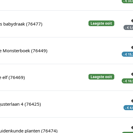
- € 33
ds babydraak (76477)
Laagste ooit
- € 5
ke Monsterboek (76449)
- € 15
 elf (76469)
Laagste ooit
- € 10
usterlaan 4 (76425)
- € 4
uidenkunde planten (76474)