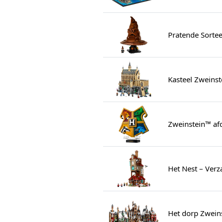
Pratende Sorte
Kasteel Zweinst
Zweinstein™ af
Het Nest – Verz
Het dorp Zweins