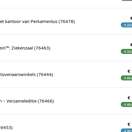
et kantoor van Perkamentus (76478)
- € 23
ein™: Ziekenzaal (76463)
- € 33
€
tovenaarswinkels (76444)
- € 60
€
n – Verzameleditie (76466)
- € 49
€
(76453)
- € 30