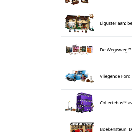
Ligusterlaan: b
De Wegisweg™ 
Vliegende Ford
Collectebus™ a
Boekensteun: D