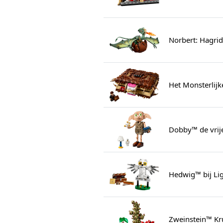
Norbert: Hagri
Het Monsterlij
Dobby™ de vrije
Hedwig™ bij Lig
Zweinstein™ Kr