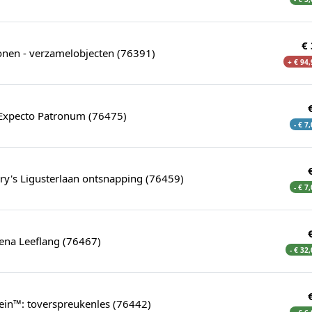
€
onen - verzamelobjecten (76391)
+ € 94
Expecto Patronum (76475)
- € 7
ry's Ligusterlaan ontsnapping (76459)
- € 7
ena Leeflang (76467)
- € 32
ein™: toverspreukenles (76442)