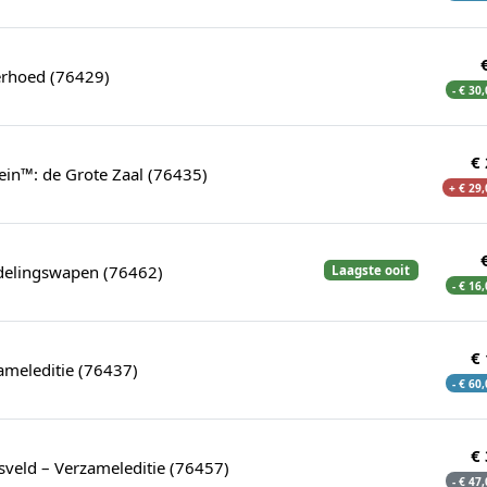
erhoed (76429)
- € 30
€
ein™: de Grote Zaal (76435)
+ € 29
delingswapen (76462)
Laagste ooit
- € 16
€
ameleditie (76437)
- € 60
€
veld – Verzameleditie (76457)
- € 47