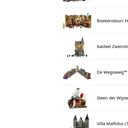
Boekensteun: H
Kasteel Zweinst
De Wegisweg™ 
Steen der Wijze
Villa Malfidus 