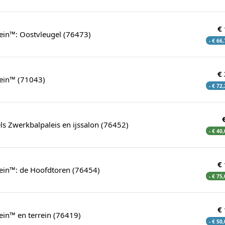
€
ein™: Oostvleugel (76473)
- € 66
€
tein™ (71043)
- € 72
s Zwerkbalpaleis en ijssalon (76452)
- € 40
€
tein™: de Hoofdtoren (76454)
- € 75
€
ein™ en terrein (76419)
- € 50