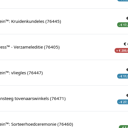
tein™: Kruidenkundeles (76445)
- € 17
€
ess™ - Verzameleditie (76405)
+ € 200,
ein™: vliegles (76447)
- € 11
steeg tovenaarswinkels (76471)
- € 27
tein™: Sorteerhoedceremonie (76460)
- € 5