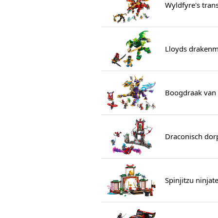
Wyldfyre's tra
Lloyds drakenm
Boogdraak van 
Draconisch dor
Spinjitzu ninja