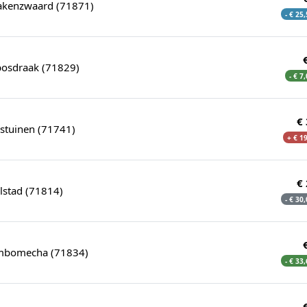
Drakenzwaard (71871)
- € 25
bosdraak (71829)
- € 7
€
stuinen (71741)
+ € 1
€
lstad (71814)
- € 30
ombomecha (71834)
- € 33