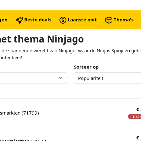
ngen
Beste deals
Laagste ooit
Thema's
met thema Ninjago
 de spannende wereld van Ninjago, waar de Ninjas Spinjitzu geb
otentieel!
Sorteer op
€
smarkten (71799)
+ € 49
€
werkplaatsen (71837)