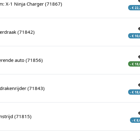
um: X-1 Ninja Charger (71867)
- € 22
erdraak (71842)
- € 10
erende auto (71856)
- € 18
drakenrijder (71843)
- € 18
nstrijd (71815)
- € 8