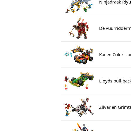
Ninjadraak Riyu'
De vuurridderm
Kai en Cole's c
Lloyds pull-ba
Zilvar en Grimt