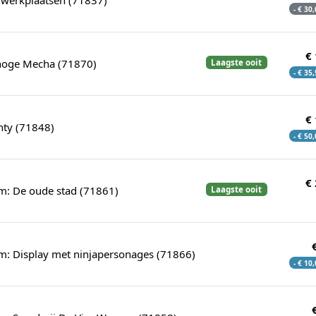
- € 30
€
hoge Mecha (71870)
Laagste ooit
- € 35
€
ty (71848)
- € 50
€
um: De oude stad (71861)
Laagste ooit
um: Display met ninjapersonages (71866)
- € 10