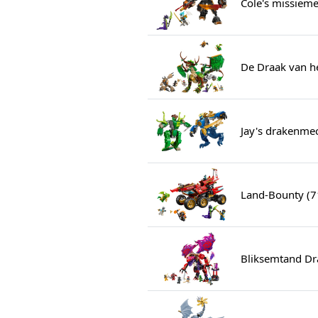
Cole's missiem
De Draak van h
Jay's drakenmec
Land-Bounty (7
Bliksemtand Dr