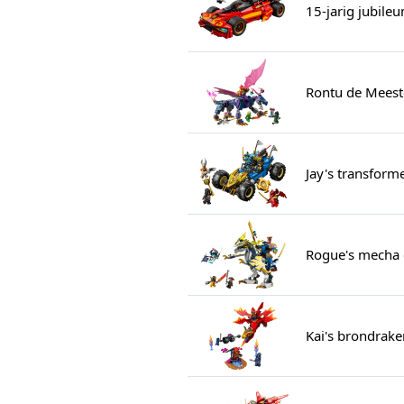
15-jarig jubile
Rontu de Meest
Jay's transform
Rogue's mecha 
Kai's brondrake