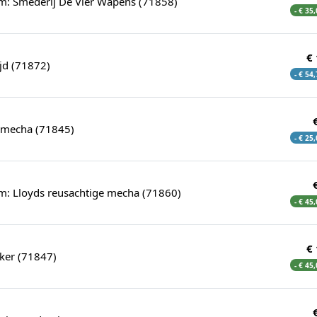
um: Smederij De Vier Wapens (71858)
- € 35
€
ijd (71872)
- € 54
igmecha (71845)
- € 25
um: Lloyds reusachtige mecha (71860)
- € 45
€
ker (71847)
- € 45