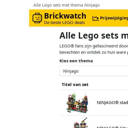
Alle Lego sets met thema Ninjago
Brickwatch
Prijswijzigi
De beste LEGO deals
Alle Lego sets 
LEGO® fans zijn gefascineerd door
bevechten en ontdek zo hun ware p
Kies een thema
Titel van set
NINJAGO® stad
NINJAGO® City 