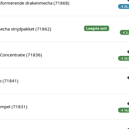
nsformerende drakenmecha (71868)
- € 25
echa strijdpakket (71862)
Laagste ooit
- € 3
Concentratie (71836)
- € 32
p (71841)
tempel (71831)
- € 16