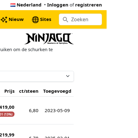
Nederland
•
Inloggen
of
registreren
Nieuw
Sites
ruiken om de schurken te
Prijs
ct/steen
Toegevoegd
 419,00
6,80
2023-05-09
,01 (13%)
 219,99
6,78
2025-02-01