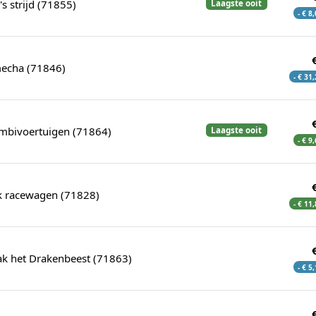
s strijd (71855)
Laagste ooit
- € 8
echa (71846)
- € 31
ombivoertuigen (71864)
Laagste ooit
- € 9
ck racewagen (71828)
- € 11
ak het Drakenbeest (71863)
- € 5