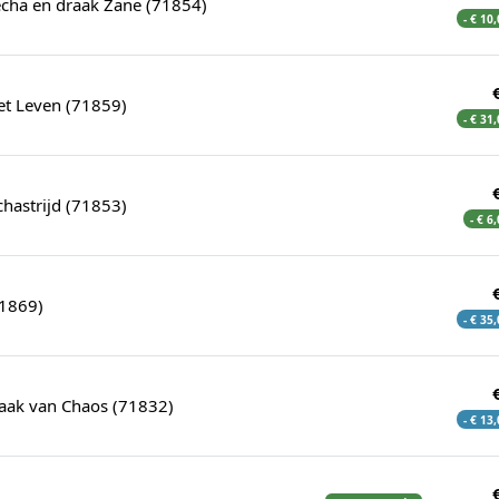
echa en draak Zane (71854)
- € 10
et Leven (71859)
- € 31
hastrijd (71853)
- € 6
1869)
- € 35
aak van Chaos (71832)
- € 13