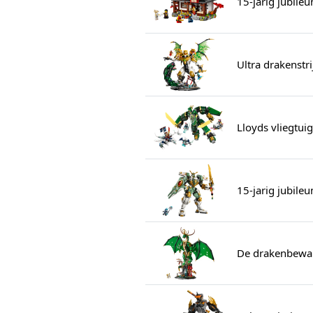
15-jarig jubile
Ultra drakenstr
Lloyds vliegtu
15-jarig jubile
De drakenbewa