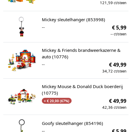
121,59
ct/steen
Mickey sleutelhanger (853998)
--
€ 5,99
--
ct/steen
Mickey & Friends brandweerkazerne &
auto (10776)
--
€ 49,99
34,72
ct/steen
Mickey Mouse & Donald Duck boerderij
(10775)
€ 49,99
+ € 20,00 (67%)
42,36
ct/steen
Goofy sleutelhanger (854196)
--
€ 5,99