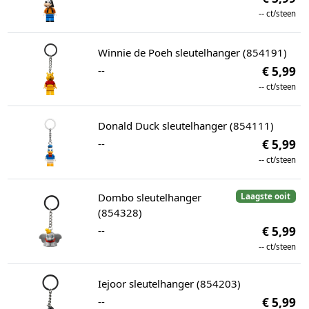
--
ct/steen
Winnie de Poeh sleutelhanger (854191)
--
€ 5,99
--
ct/steen
Donald Duck sleutelhanger (854111)
--
€ 5,99
--
ct/steen
Dombo sleutelhanger
Laagste ooit
(854328)
--
€ 5,99
--
ct/steen
Iejoor sleutelhanger (854203)
--
€ 5,99