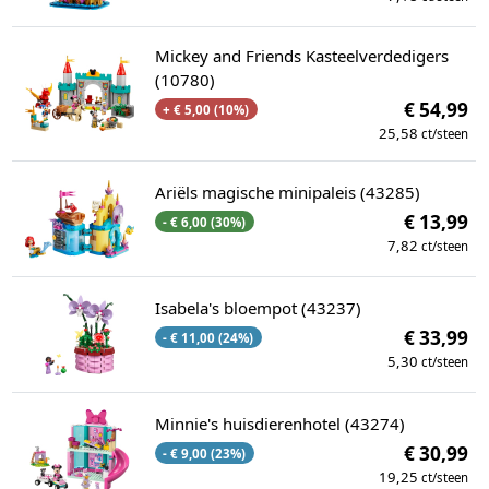
Mickey and Friends Kasteelverdedigers
(10780)
€ 54,99
+ € 5,00 (10%)
25,58
ct/steen
Ariëls magische minipaleis (43285)
€ 13,99
- € 6,00 (30%)
7,82
ct/steen
Isabela's bloempot (43237)
€ 33,99
- € 11,00 (24%)
5,30
ct/steen
Minnie's huisdierenhotel (43274)
€ 30,99
- € 9,00 (23%)
19,25
ct/steen