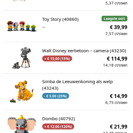
5,37
ct/steen
Toy Story (40860)
Laagste ooit
--
€ 39,99
7,57
ct/steen
Walt Disney eerbetoon – camera (43230)
€ 114,99
+ € 15,00 (15%)
14,18
ct/steen
Simba de Leeuwenkoning als welp
(43243)
€ 14,99
- € 5,00 (25%)
6,75
ct/steen
Dombo (40792)
€ 21,99
+ € 12,00 (120%)
12,49