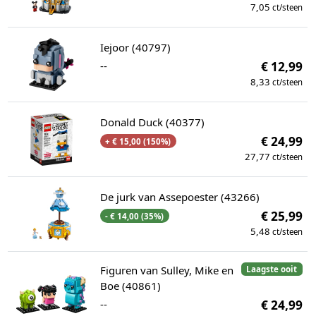
7,05
ct/steen
Iejoor (40797)
--
€ 12,99
8,33
ct/steen
Donald Duck (40377)
€ 24,99
+ € 15,00 (150%)
27,77
ct/steen
De jurk van Assepoester (43266)
€ 25,99
- € 14,00 (35%)
5,48
ct/steen
Figuren van Sulley, Mike en
Laagste ooit
Boe (40861)
--
€ 24,99