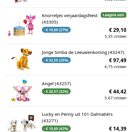
Knorretjes verjaardagsfeest
Laagste ooit
(43305)
€ 29,10
- € 10,89 (27%)
5,35
ct/steen
Jonge Simba de Leeuwenkoning (43247)
€ 97,49
- € 32,50 (25%)
6,75
ct/steen
Angel (43257)
€ 44,42
- € 20,57 (32%)
5,67
ct/steen
Lucky en Penny uit 101 Dalmatiërs
(43271)
€ 14,39
- € 10,60 (42%)