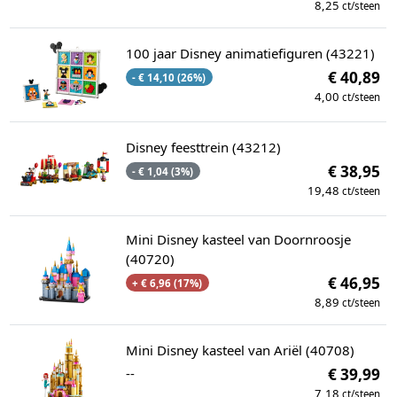
8,25
ct/steen
100 jaar Disney animatiefiguren (43221)
€ 40,89
- € 14,10 (26%)
4,00
ct/steen
Disney feesttrein (43212)
€ 38,95
- € 1,04 (3%)
19,48
ct/steen
Mini Disney kasteel van Doornroosje
(40720)
€ 46,95
+ € 6,96 (17%)
8,89
ct/steen
Mini Disney kasteel van Ariël (40708)
--
€ 39,99
7,18
ct/steen