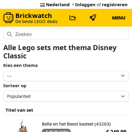
Nederland
•
Inloggen
of
registreren
Brickwatch
MENU
De beste LEGO deals
Alle Lego sets met thema Disney
Classic
Kies een thema
Sorteer op
Titel van set
Belle en het Beest kasteel (43263)
€ 249,99
- € 30,00 (11%)