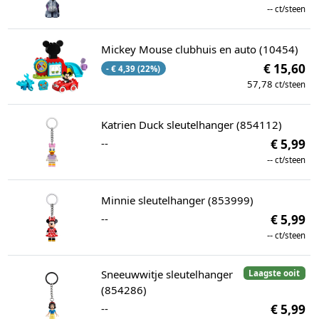
--
ct/steen
Mickey Mouse clubhuis en auto (10454)
€ 15,60
- € 4,39 (22%)
57,78
ct/steen
Katrien Duck sleutelhanger (854112)
--
€ 5,99
--
ct/steen
Minnie sleutelhanger (853999)
--
€ 5,99
--
ct/steen
Sneeuwwitje sleutelhanger
Laagste ooit
(854286)
--
€ 5,99