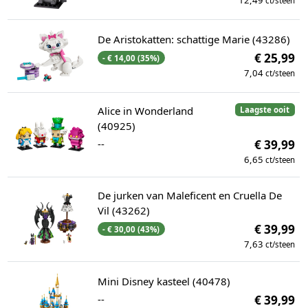
ct/steen
De Aristokatten: schattige Marie (43286)
€ 25,99
- € 14,00 (35%)
7,04
ct/steen
Alice in Wonderland
Laagste ooit
(40925)
--
€ 39,99
6,65
ct/steen
De jurken van Maleficent en Cruella De
Vil (43262)
€ 39,99
- € 30,00 (43%)
7,63
ct/steen
Mini Disney kasteel (40478)
--
€ 39,99