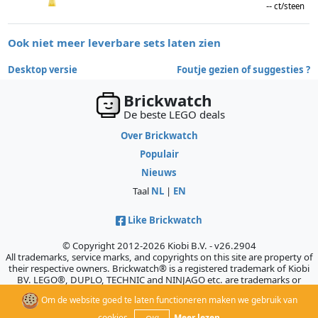
--
ct/steen
Ook niet meer leverbare sets laten zien
Desktop versie
Foutje gezien of suggesties ?
Brickwatch
De beste LEGO deals
Over Brickwatch
Populair
Nieuws
Taal
NL
|
EN
Like Brickwatch
© Copyright 2012-2026 Kiobi B.V. - v26.2904
All trademarks, service marks, and copyrights on this site are property of
their respective owners. Brickwatch® is a registered trademark of Kiobi
BV. LEGO®, DUPLO, TECHNIC and NINJAGO etc. are trademarks or
registered trademarks of the LEGO Company, which does not sponsor,
Om de website goed te laten functioneren maken we gebruik van
authorize, or endorse this site.
cookies.
Meer lezen