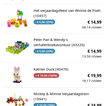
Het verjaardagsfeest van Winnie de Poeh
(10457)
€ 14,99
- € 5,00 (25%)
68,14
ct/steen
Peter Pan & Wendy's
verhalenboekavontuur (43220)
€ 14,99
- € 5,00 (25%)
13,50
ct/steen
Katrien Duck (40476)
€ 19,99
+ € 10,00 (100%)
18,17
ct/steen
Mickey & Minnie Verjaardagstrein
(10941)
€ 24,99
- € 10,00 (29%)