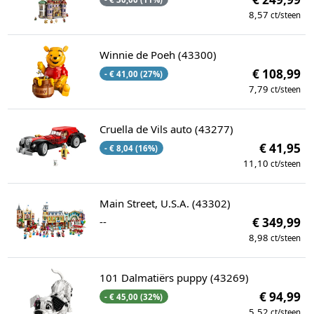
8,57
ct/steen
Winnie de Poeh (43300)
€ 108,99
- € 41,00 (27%)
7,79
ct/steen
Cruella de Vils auto (43277)
€ 41,95
- € 8,04 (16%)
11,10
ct/steen
Main Street, U.S.A. (43302)
--
€ 349,99
8,98
ct/steen
101 Dalmatiërs puppy (43269)
€ 94,99
- € 45,00 (32%)
5,52
ct/steen