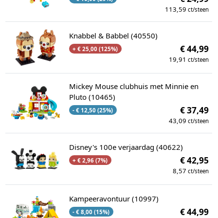
113,59
ct/steen
Knabbel & Babbel (40550)
€ 44,99
+ € 25,00 (125%)
19,91
ct/steen
Mickey Mouse clubhuis met Minnie en
Pluto (10465)
€ 37,49
- € 12,50 (25%)
43,09
ct/steen
Disney's 100e verjaardag (40622)
€ 42,95
+ € 2,96 (7%)
8,57
ct/steen
Kampeeravontuur (10997)
€ 44,99
- € 8,00 (15%)