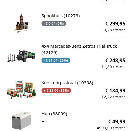
Spookhuis (10273)
€ 299,95
- € 0,04 (0%)
9,28
ct/steen
4x4 Mercedes-Benz Zetros Trial Truck
(42129)
€ 248,95
- € 81,04 (25%)
11,80
ct/steen
Kerst dorpsstraat (10308)
€ 184,99
+ € 85,00 (85%)
12,22
ct/steen
Hub (88009)
--
€ 49,99
4999,00
ct/steen