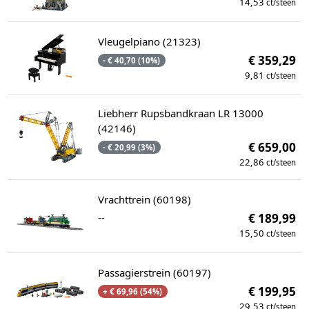
14,53
ct/steen
Vleugelpiano (21323)
€ 359,29
- € 40,70 (10%)
9,81
ct/steen
Liebherr Rupsbandkraan LR 13000
(42146)
€ 659,00
- € 20,99 (3%)
22,86
ct/steen
Vrachttrein (60198)
--
€ 189,99
15,50
ct/steen
Passagierstrein (60197)
€ 199,95
+ € 69,96 (54%)
29,53
ct/steen