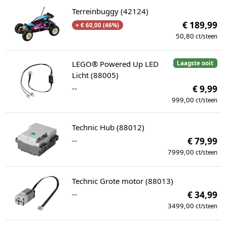
Terreinbuggy (42124)
€ 189,99
+ € 60,00 (46%)
50,80
ct/steen
LEGO® Powered Up LED
Laagste ooit
Licht (88005)
--
€ 9,99
999,00
ct/steen
Technic Hub (88012)
--
€ 79,99
7999,00
ct/steen
Technic Grote motor (88013)
--
€ 34,99
3499,00
ct/steen