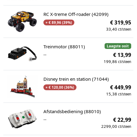
RC X-treme Off-roader (42099)
€ 319,95
+ € 89,96 (39%)
33,40
ct/steen
Treinmotor (88011)
Laagste ooit
--
€ 13,99
199,86
ct/steen
Disney trein en station (71044)
€ 449,99
+ € 120,00 (36%)
15,38
ct/steen
Afstandsbediening (88010)
--
€ 22,99
2299,00
ct/steen