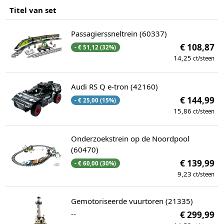
Titel van set
Passagierssneltrein (60337)
€ 108,87
- € 51,12 (32%)
14,25
ct/steen
Audi RS Q e-tron (42160)
€ 144,99
- € 25,00 (15%)
15,86
ct/steen
Onderzoekstrein op de Noordpool
(60470)
€ 139,99
- € 60,00 (30%)
9,23
ct/steen
Gemotoriseerde vuurtoren (21335)
--
€ 299,99