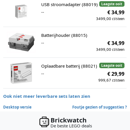
USB stroomadapter (88019)
Laagste ooit
--
€ 34,99
3499,00
ct/steen
Batterijhouder (88015)
--
€ 34,99
3499,00
ct/steen
Oplaadbare batterij (88021)
Laagste ooit
--
€ 29,99
999,67
ct/steen
Ook niet meer leverbare sets laten zien
Desktop versie
Foutje gezien of suggesties ?
Brickwatch
De beste LEGO deals