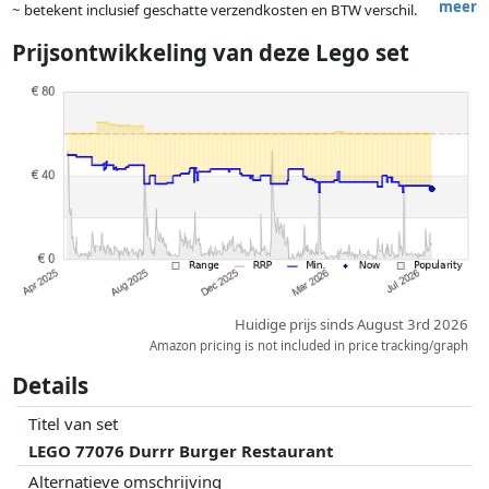
meer
~ betekent inclusief geschatte verzendkosten en BTW verschil.
Exacte verzendkosten zijn afhankelijk van o.a. afmetingen en/of
Prijsontwikkeling van deze Lego set
gewicht.
Prijzen en beschikbaarheid kunnen zijn veranderd sinds de laatste
controle. Volgorde is puur op basis van prijs, vergoedingen door
partners hebben hier geen enkele invoed op. Alleen bij gelijke prijzen
kunnen historische prestaties de volgorde beïnvloeden.
Huidige prijs sinds August 3rd 2026
Amazon pricing is not included in price tracking/graph
Details
Titel van set
LEGO 77076 Durrr Burger Restaurant
Alternatieve omschrijving