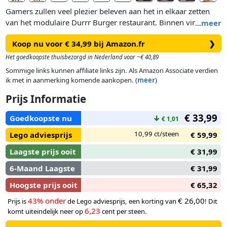
Gamers zullen veel plezier beleven aan het in elkaar zetten
van het modulaire Durrr Burger restaurant. Binnen vinden
…
meer
kinderen sausjes, een frisdrankautomaat en een kassa en
Koop nu voor € 34,99 bij Amazon.fr
❯
buiten is een zitgedeelte met een kopje en een gebakken ei.
Er is ook een afneembare zolder met een spin en genoeg
Het goedkoopste thuisbezorgd in Nederland voor ~€ 40,89
ruimte voor andere accessoires, waaronder een schop en
Sommige links kunnen affiliate links zijn. Als Amazon Associate verdien
dynamiet. Minifiguren van Beach Bomber, Beef Boss, Grimey
ik met in aanmerking komende aankopen. (
meer
)
en een skelet brengen de actie tot leven en stimuleren
Prijs Informatie
fantasierijke rollenspellen.
€ 33,99
Goedkoopste nu
↓
€ 1,01
10,99 ct/steen
Lego adviesprijs
€ 59,99
Laagste prijs ooit
€ 31,99
6-Maand Laagste
€ 31,99
Hoogste prijs ooit
€ 65,32
43% onder
€ 26,00
Prijs is
de Lego adviesprijs, een korting van
! Dit
6,23
komt uiteindelijk neer op
cent per steen.