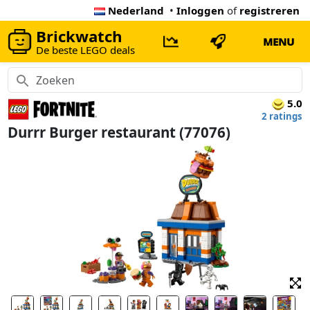
Nederland
•
Inloggen
of
registreren
Brickwatch
MENU
De beste LEGO deals
5.0
2 ratings
Durrr Burger restaurant (77076)