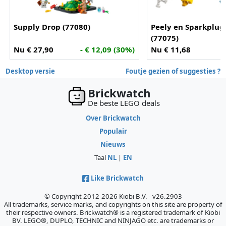
Supply Drop (77080)
Peely en Sparkplu
(77075)
Nu € 27,90
- € 12,09 (30%)
Nu € 11,68
-
Desktop versie
Foutje gezien of suggesties ?
Brickwatch
De beste LEGO deals
Over Brickwatch
Populair
Nieuws
Taal
NL
|
EN
Like Brickwatch
© Copyright 2012-2026 Kiobi B.V. - v26.2903
All trademarks, service marks, and copyrights on this site are property of
their respective owners. Brickwatch® is a registered trademark of Kiobi
BV. LEGO®, DUPLO, TECHNIC and NINJAGO etc. are trademarks or