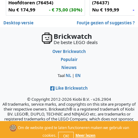
Hoofdtoren (76454)
(76437)
Nu € 174,99
- € 75,00 (30%)
Nu € 199,99
- 
Desktop versie
Foutje gezien of suggesties ?
Brickwatch
De beste LEGO deals
Over Brickwatch
Populair
Nieuws
Taal
NL
|
EN
Like Brickwatch
© Copyright 2012-2026 Kiobi B.V. - v26.2904
All trademarks, service marks, and copyrights on this site are property of
their respective owners. Brickwatch® is a registered trademark of Kiobi
BV. LEGO®, DUPLO, TECHNIC and NINJAGO etc. are trademarks or
registered trademarks of the LEGO Company, which does not sponsor,
authorize, or endorse this site.
Om de website goed te laten functioneren maken we gebruik van
cookies.
Meer lezen
OK!