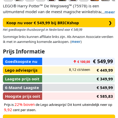
LEGO® Harry Potter™ De Wegisweg™ (75978) is een
uitmuntend model van de meest magische winkelstraat van
…
meer
Londen voor fans van de Harry Potter films van 16 jaar en
Koop nu voor € 549,99 bij BRICKshop
❯
ouder.
Het goedkoopste thuisbezorgd in Nederland voor € 549,99
Dit indrukwekkende model is meer dan een meter breed en
Sommige links kunnen affiliate links zijn. Als Amazon Associate verdien
weet de schaal en sfeer van de levendige straat vol magische
ik met in aanmerking komende aankopen. (
meer
)
benodigdheden op een geweldige manier over te brengen.
Prijs Informatie
Achter de prachtige gevels gaan fascinerende interieurs,
leuke functies en bekende personages verborgen. Bekijk alle
€ 549,99
Goedkoopste nu
↑
€ 100,00
toverstokken in Olivanders™; neem een kijkje bij de
signeersessie van Gladianus Smalhart in boekhandel Klieder
8,12 ct/steen
Lego adviesprijs
€ 449,99
& Vlek™; sla wat liefdesdrankjes in bij de Tovertweelings
Laagste prijs ooit
€ 349,99
Topfopshop™ en bestudeer alle producten en snuisterijen bij
Scribbulus™ Schrijfwaren, Zwik & Zwachtels
6-Maand Laagste
€ 549,99
Zwerkbalpaleis™, Florian Fanieljes IJssalon en de
Hoogste prijs ooit
€ 585,83
Ochtendprofeet™.
22% boven
Prijs is
de Lego adviesprijs! Dit komt uiteindelijk neer op
9,92
cent per steen.