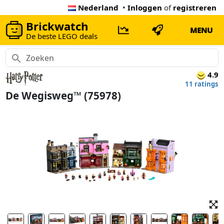
Nederland
•
Inloggen
of
registreren
Brickwatch
MENU
De beste LEGO deals
4.9
11 ratings
De Wegisweg™ (75978)