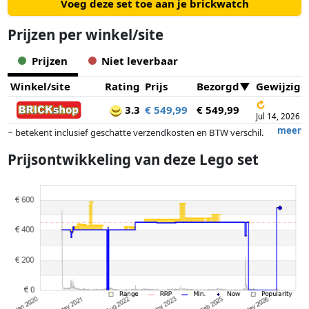
Voeg deze set toe aan je brickwatch
Prijzen per winkel/site
Prijzen
Niet leverbaar
Winkel/site
Rating
Prijs
Bezorgd
Gewijzigd
↻
3.3
€ 549,99
€ 549,99
Jul 14, 2026
meer
~ betekent inclusief geschatte verzendkosten en BTW verschil.
Exacte verzendkosten zijn afhankelijk van o.a. afmetingen en/of
Prijsontwikkeling van deze Lego set
gewicht.
Prijzen en beschikbaarheid kunnen zijn veranderd sinds de laatste
controle. Volgorde is puur op basis van prijs, vergoedingen door
partners hebben hier geen enkele invoed op. Alleen bij gelijke prijzen
kunnen historische prestaties de volgorde beïnvloeden.