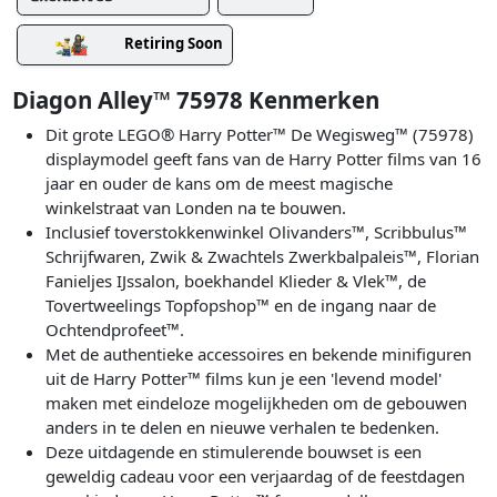
Retiring Soon
Diagon Alley™ 75978 Kenmerken
Dit grote LEGO® Harry Potter™ De Wegisweg™ (75978)
displaymodel geeft fans van de Harry Potter films van 16
jaar en ouder de kans om de meest magische
winkelstraat van Londen na te bouwen.
Inclusief toverstokkenwinkel Olivanders™, Scribbulus™
Schrijfwaren, Zwik & Zwachtels Zwerkbalpaleis™, Florian
Fanieljes IJssalon, boekhandel Klieder & Vlek™, de
Tovertweelings Topfopshop™ en de ingang naar de
Ochtendprofeet™.
Met de authentieke accessoires en bekende minifiguren
uit de Harry Potter™ films kun je een 'levend model'
maken met eindeloze mogelijkheden om de gebouwen
anders in te delen en nieuwe verhalen te bedenken.
Deze uitdagende en stimulerende bouwset is een
geweldig cadeau voor een verjaardag of de feestdagen