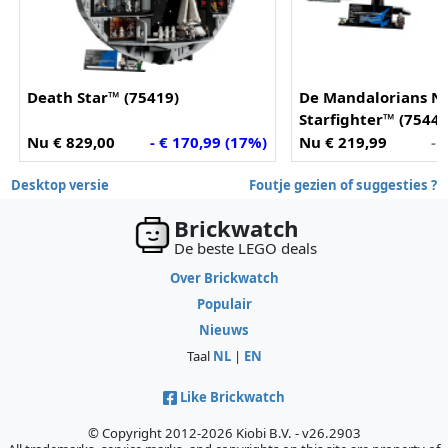
Death Star™ (75419)
De Mandalorians N
Starfighter™ (75442
Nu € 829,00
- € 170,99 (17%)
Nu € 219,99
- 
Desktop versie
Foutje gezien of suggesties ?
Brickwatch
De beste LEGO deals
Over Brickwatch
Populair
Nieuws
Taal
NL
|
EN
Like Brickwatch
© Copyright 2012-2026 Kiobi B.V. - v26.2903