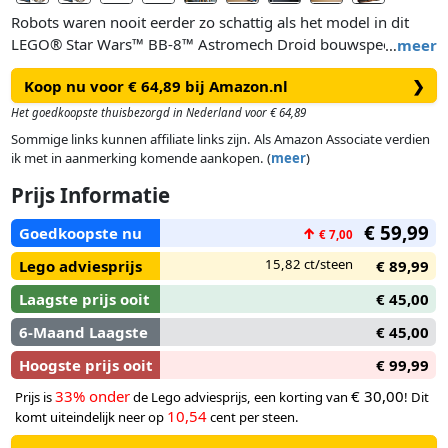
Robots waren nooit eerder zo schattig als het model in dit
LEGO® Star Wars™ BB-8™ Astromech Droid bouwspeelgoed
…
meer
voor kinderen met ronddraaiend hoofd. Gebruik LEGO
Koop nu voor € 64,89 bij Amazon.nl
❯
stenen om de authentieke details van de bekende droid uit
Star Wars: The Force Awakens™ vast te leggen. Verplaats BB-
Het goedkoopste thuisbezorgd in Nederland voor € 64,89
8 over een vlak oppervlak om zijn hoofd in een willekeurige
Sommige links kunnen affiliate links zijn. Als Amazon Associate verdien
richting te laten draaien. Open het luikje op zijn lichaam om
ik met in aanmerking komende aankopen. (
meer
)
een 'branderarm' te onthullen, zoals de arm die hij gebruikte
Prijs Informatie
om zijn duim op te steken naar Finn. Plaats het bouwbare
model naast het BB-8 informatieplaatje en de BB-8 LEGO
€ 59,99
Goedkoopste nu
↑
€ 7,00
figuur op standaardformaat voor een schattig Star Wars
display waar elke fan blij mee zal zijn.
15,82 ct/steen
Lego adviesprijs
€ 89,99
Laagste prijs ooit
€ 45,00
6-Maand Laagste
€ 45,00
Hoogste prijs ooit
€ 99,99
33% onder
€ 30,00
Prijs is
de Lego adviesprijs, een korting van
! Dit
10,54
komt uiteindelijk neer op
cent per steen.