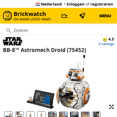
Nederland
•
Inloggen
of
registreren
Brickwatch
MENU
De beste LEGO deals
4.5
2 ratings
BB-8™ Astromech Droid (75452)