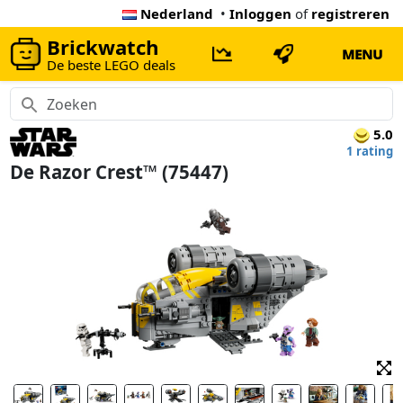
Nederland
•
Inloggen
of
registreren
Brickwatch
MENU
De beste LEGO deals
5.0
1 rating
De Razor Crest™ (75447)