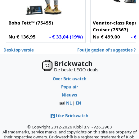
Boba Fett™ (75455)
Venator-class Repub
Cruiser (75367)
Nu € 136,95
- € 33,04 (19%)
Nu € 499,00
- €
Desktop versie
Foutje gezien of suggesties ?
Brickwatch
De beste LEGO deals
Over Brickwatch
Populair
Nieuws
Taal
NL
|
EN
Like Brickwatch
© Copyright 2012-2026 Kiobi B.V. - v26.2903
All trademarks, service marks, and copyrights on this site are property of
their respective owners. Brickwatch® is a registered trademark of Kiobi