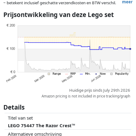
meer
~ betekent inclusief geschatte verzendkosten en BTW verschil.
Exacte verzendkosten zijn afhankelijk van o.a. afmetingen en/of
Prijsontwikkeling van deze Lego set
gewicht.
Prijzen en beschikbaarheid kunnen zijn veranderd sinds de laatste
controle. Volgorde is puur op basis van prijs, vergoedingen door
partners hebben hier geen enkele invoed op. Alleen bij gelijke prijzen
kunnen historische prestaties de volgorde beïnvloeden.
Huidige prijs sinds July 29th 2026
Amazon pricing is not included in price tracking/graph
Details
Titel van set
LEGO 75447 The Razor Crest™
Alternatieve omschrijving