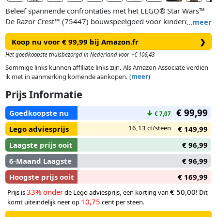
Beleef spannende confrontaties met het LEGO® Star Wars™
De Razor Crest™ (75447) bouwspeelgoed voor kinderen.
…
meer
Bouw het bekende ruimteschip na met het ontwerp en de
Koop nu voor € 99,99 bij Amazon.fr
❯
opvallende kleuren uit Star Wars: De Mandalorian en
Grogu™. Dit Star Wars voertuig is eenvoudig toegankelijk
Het goedkoopste thuisbezorgd in Nederland voor ~€ 106,43
voor urenlang speelplezier met de LEGO minifiguren van de
Sommige links kunnen affiliate links zijn. Als Amazon Associate verdien
Mandalorian, kolonel Ward, Zeb Orrelios en een Imperial
ik met in aanmerking komende aankopen. (
meer
)
Remnant Stormtrooper en de LEGO figuur van Grogu. Til het
Prijs Informatie
dak van de cockpit op, open de zijpanelen om toegang
tekrijgen tot de motor en het laadruim en klap de
€ 99,99
Goedkoopste nu
↓
€ 7,07
laadkleppen naar beneden.
16,13 ct/steen
Lego adviesprijs
€ 149,99
Dit coole cadeau voor jongens, meisjes en fans van Star
Laagste prijs ooit
€ 96,99
Wars: De Mandalorian en Grogu vanaf 10 jaar bevat ook de
Sentry E-Web blaster van de Stormtrooper, het jetpack van de
6-Maand Laagste
€ 96,99
Mandalorian en andere accessoires om creatief spelen te
Hoogste prijs ooit
€ 169,99
stimuleren.
33% onder
€ 50,00
Prijs is
de Lego adviesprijs, een korting van
! Dit
10,75
komt uiteindelijk neer op
cent per steen.