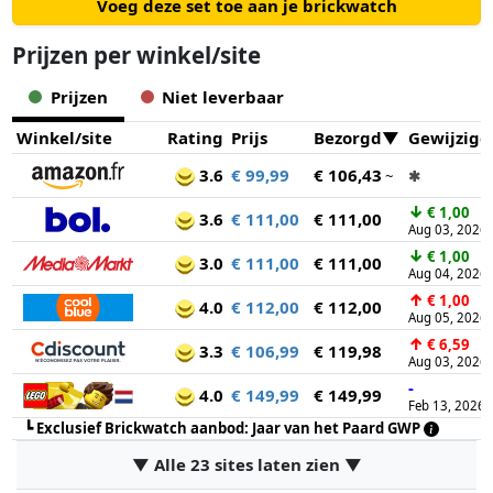
Voeg deze set toe aan je brickwatch
Prijzen per winkel/site
Prijzen
Niet leverbaar
Winkel/site
Rating
Prijs
Bezorgd
Gewijzigd
3.6
€ 99,99
€ 106,43
~
✱
↓
€ 1,00
3.6
€ 111,00
€ 111,00
Aug 03, 2026
↓
€ 1,00
3.0
€ 111,00
€ 111,00
Aug 04, 2026
↑
€ 1,00
4.0
€ 112,00
€ 112,00
Aug 05, 2026
↑
€ 6,59
3.3
€ 106,99
€ 119,98
Aug 03, 2026
-
4.0
€ 149,99
€ 149,99
Feb 13, 2026
┗
Exclusief Brickwatch aanbod: Jaar van het Paard GWP
▼ Alle 23 sites laten zien ▼