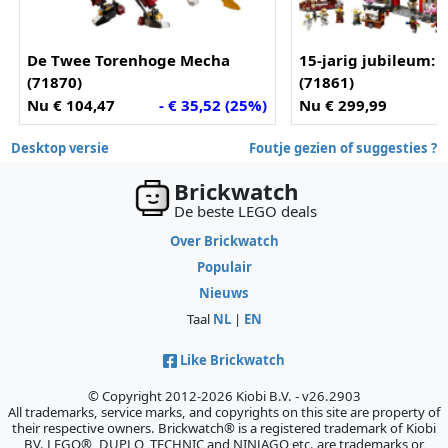
De Twee Torenhoge Mecha
15-jarig jubileum: 
(71870)
(71861)
Nu € 104,47
- € 35,52 (25%)
Nu € 299,99
O
Desktop versie
Foutje gezien of suggesties ?
Brickwatch
De beste LEGO deals
Over Brickwatch
Populair
Nieuws
Taal
NL
|
EN
Like Brickwatch
© Copyright 2012-2026 Kiobi B.V. - v26.2903
All trademarks, service marks, and copyrights on this site are property of
their respective owners. Brickwatch® is a registered trademark of Kiobi
BV. LEGO®, DUPLO, TECHNIC and NINJAGO etc. are trademarks or