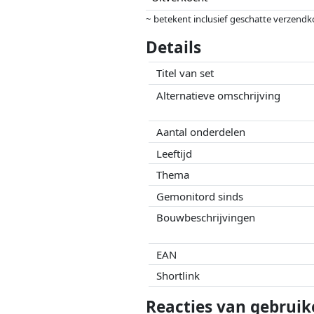
~ betekent inclusief geschatte verzendk
Prijzen en beschikbaarheid kunnen zijn 
Details
geen enkele invoed op. Alleen bij gelijk
Titel van set
Alternatieve omschrijving
Aantal onderdelen
Leeftijd
Thema
Gemonitord sinds
Bouwbeschrijvingen
EAN
Shortlink
Reacties van gebruik