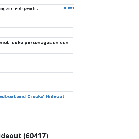
meer
tingen en/of gewicht.
ergoedingen door partners hebben hier
t met leuke personages en een
edboat and Crooks' Hideout
ideout (60417)