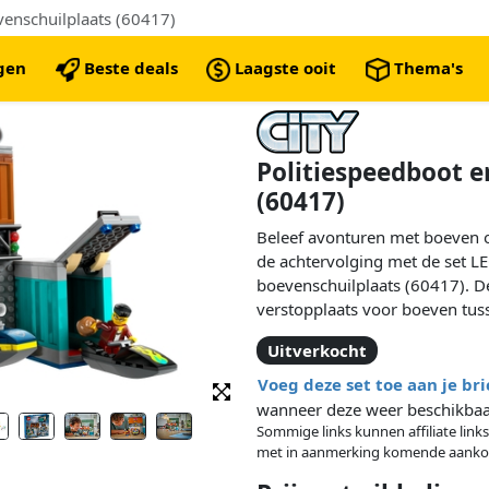
enschuilplaats (60417)
ngen
Beste deals
Laagste ooit
Thema's
Politiespeedboot e
(60417)
Beleef avonturen met boeven op
de achtervolging met de set L
boevenschuilplaats (60417). De
verstopplaats voor boeven tus
dehaven van de stad. Kindere
Uitverkocht
boord en ontdekken allerlei fu
inclusief een waterscooter, kad
Voeg deze set toe aan je br
van boeven, plus een buldog.
wanneer deze weer beschikbaar
Sommige links kunnen affiliate links
met in aanmerking komende aanko