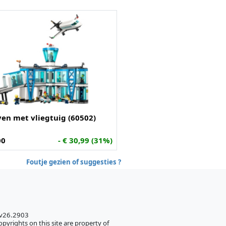
en met vliegtuig (60502)
00
- € 30,99 (31%)
Foutje gezien of suggesties ?
 v26.2903
pyrights on this site are property of