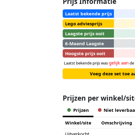
Prijs Informatie
Laatst bekende prijs
Lego adviesprijs
Laagste prijs ooit
6-Maand Laagste
Hoogste prijs ooit
gelijk aan
Laatst bekende prijs was
de 
Voeg deze set toe a
Prijzen per winkel/si
Prijzen
Niet leverbaa
Winkel/site
Omschrijving
Uitverkocht