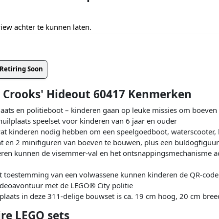
ew achter te kunnen laten.
Retiring Soon
d Crooks' Hideout 60417 Kenmerken
aats en politieboot – kinderen gaan op leuke missies om boeve
uilplaats speelset voor kinderen van 6 jaar en ouder
s wat kinderen nodig hebben om een speelgoedboot, waterscooter,
nt en 2 minifiguren van boeven te bouwen, plus een buldogfiguu
eren kunnen de visemmer-val en het ontsnappingsmechanisme ac
met toestemming van een volwassene kunnen kinderen de QR-code 
ideoavontuur met de LEGO® City politie
laats in deze 311-delige bouwset is ca. 19 cm hoog, 20 cm bree
ire LEGO sets