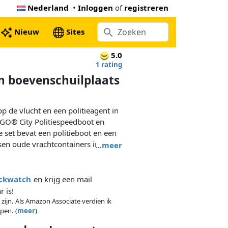
Nederland
•
Inloggen
of
registreren
Nieuw
Sites
5.0
1 rating
n boevenschuilplaats
 de vlucht en een politieagent in
EGO® City Politiespeedboot en
 set bevat een politieboot en een
sen oude vrachtcontainers in
…
meer
n gaan samen met de agent aan
ncties en verrassingen. Ook
e, politieagent en 2 minifiguren
ickwatch
en krijg een mail
 is!
 zijn. Als Amazon Associate verdien ik
pen. (
meer
)