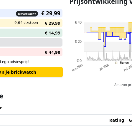
Prijsontwikkeling 
€ 29,99
Uitverkocht
9,64 ct/steen
€ 29,99
€ 14,99
--
€ 44,99
Lego adviesprijs!
an je brickwatch
Amazon pric
te
r
Rating
G