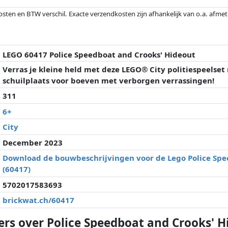
osten en BTW verschil. Exacte verzendkosten zijn afhankelijk van o.a. afme
veranderd sinds de laatste controle. Volgorde is puur op basis van prijs, v
e prijzen kunnen historische prestaties de volgorde beïnvloeden.
LEGO 60417 Police Speedboat and Crooks' Hideout
Verras je kleine held met deze LEGO® City politiespeelse
schuilplaats voor boeven met verborgen verrassingen!
311
6+
City
December 2023
Download de bouwbeschrijvingen voor de Lego Police Spe
(60417)
5702017583693
brickwat.ch/60417
ers over Police Speedboat and Crooks' H