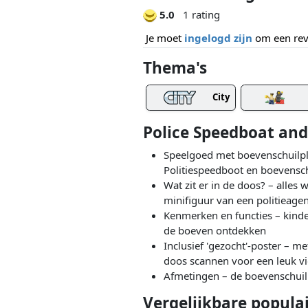
5.0
1 rating
Je moet
ingelogd zijn
om een revi
Thema's
City
Police Speedboat an
Speelgoed met boevenschuilpl
Politiespeedboot en boevensch
Wat zit er in de doos? – alle
minifiguur van een politieage
Kenmerken en functies – kind
de boeven ontdekken
Inclusief 'gezocht'-poster – 
doos scannen voor een leuk v
Afmetingen – de boevenschuilp
Vergelijkbare popula