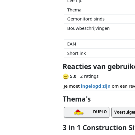
Leeftijd
Thema
Gemonitord sinds
Bouwbeschrijvingen
EAN
Shortlink
Reacties van gebruike
5.0
2 ratings
Je moet
ingelogd zijn
om een revi
Thema's
DUPLO
Voertuige
3 in 1 Construction 