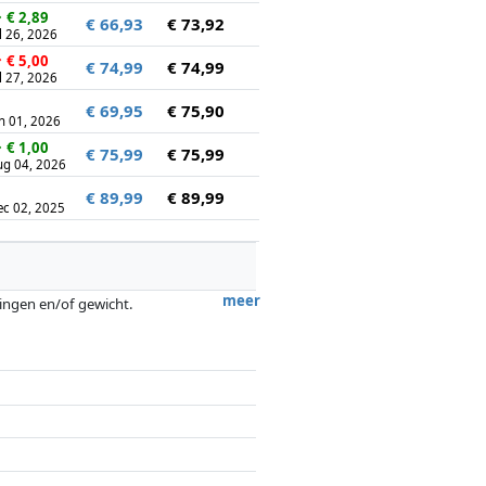
↓
€ 2,89
€ 66,93
€ 73,92
l 26, 2026
↑
€ 5,00
€ 74,99
€ 74,99
l 27, 2026
€ 69,95
€ 75,90
n 01, 2026
↓
€ 1,00
€ 75,99
€ 75,99
ug 04, 2026
€ 89,99
€ 89,99
ec 02, 2025
meer
tingen en/of gewicht.
ergoedingen door partners hebben hier