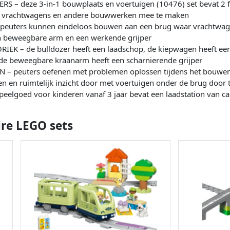
– deze 3-in-1 bouwplaats en voertuigen (10476) set bevat 2 
 vrachtwagens en andere bouwwerken mee te maken
euters kunnen eindeloos bouwen aan een brug waar vrachtwage
en beweegbare arm en een werkende grijper
 – de bulldozer heeft een laadschop, de kiepwagen heeft een 
e beweegbare kraanarm heeft een scharnierende grijper
 peuters oefenen met problemen oplossen tijdens het bouwen
len en ruimtelijk inzicht door met voertuigen onder de brug door t
eelgoed voor kinderen vanaf 3 jaar bevat een laadstation van c
ire LEGO sets