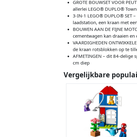
GROTE BOUWSET VOOR PEUTERS 
allerlei LEGO® DUPLO® Town
3-IN-1 LEGO® DUPLO® SET – p
laadstation, een kraan met e
BOUWEN AAN DE FIJNE MOTORIEK
cementwagen kan draaien en d
VAARDIGHEDEN ONTWIKKELEN –
de kraan rotsblokken op te til
AFMETINGEN – dit 84-delige sp
cm diep
Vergelijkbare popula