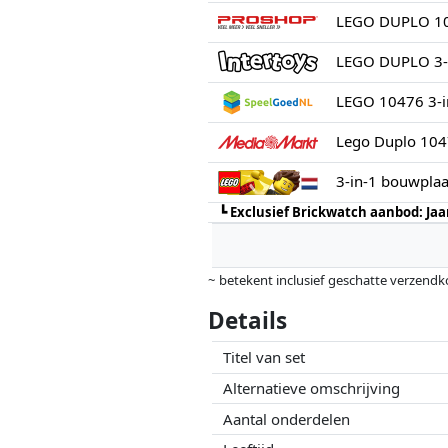
LEGO DUPLO 104
LEGO DUPLO 3-i
LEGO 10476 3-i
3-in-1 bouwplaa
┗
Exclusief Brickwatch aanbod: Ja
~ betekent inclusief geschatte verzendk
Prijzen en beschikbaarheid kunnen zijn 
Details
geen enkele invoed op. Alleen bij gelijk
Titel van set
Alternatieve omschrijving
Aantal onderdelen