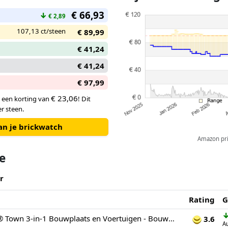
waar vrachtwagens doorheen k
€ 66,93
voertuigen onderdoor kunnen 
↓
€ 2,89
107,13 ct/steen
€ 89,99
€ 41,24
€ 41,24
€ 97,99
€ 23,06
, een korting van
! Dit
r steen.
an je brickwatch
Amazon pric
te
r
Rating
G
LEGO® DUPLO® Town 3-in-1 Bouwplaats en Voertuigen - Bouwplaatsset met Cementmolen, Kraan en Kiepwagen - Educatief Peuterspeelgoed - Stimuleer Kritisch Denken - Vanaf 3 Jaar - 10476
3.6
A