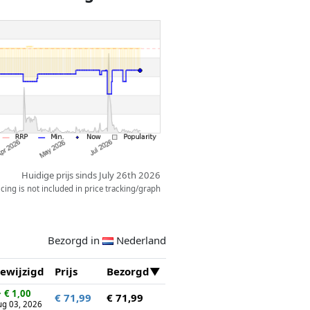
unnen rijden of een brug waar
rijden.
Huidige prijs sinds July 26th 2026
ing is not included in price tracking/graph
Bezorgd in
Nederland
ewijzigd
Prijs
Bezorgd
↓
€ 1,00
€ 71,99
€ 71,99
ug 03, 2026