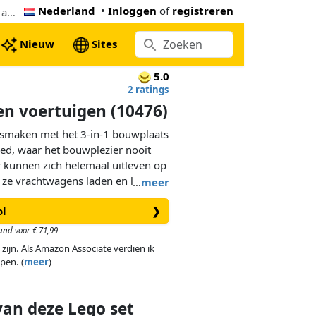
Nederland
•
Inloggen
of
registreren
De goedkoopste LEGO 3-in-1 bouwplaats en voertuigen (10476). Nu € 66,93 bij Proshop NL, 26% onder de Lego adviesprijs
Nieuw
Sites
5.0
2 ratings
en voertuigen (10476)
ismaken met het 3-in-1 bouwplaats
ed, waar het bouwplezier nooit
r kunnen zich helemaal uitleven op
 ze vrachtwagens laden en lossen,
…
meer
en en verplaatsen met
ol
❯
 bouwvoertuigen.
and voor € 71,99
 bouwen met een laadschop, een
 zijn. Als Amazon Associate verdien ik
 een cementwagen met een
pen. (
meer
)
an met een beweegbare arm en
nen kunnen ook worden
an te bouwen, een laadstation
van deze Lego set