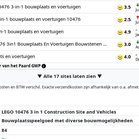
76 3-in-1 bouwplaats en voertuigen
3.5
Ju
n-1 bouwplaats en voertuigen 10476
2.5
Ju
-
n-1 bouwplaats en voertuigen
4.9
Ja
Lego Duplo 10476 3in1 Bouwplaats En Voertuigen Bouwstenen Multicolor
3.0
A
-
ts en voertuigen
4.0
D
ar van het Paard GWP
▼ Alle 17 sites laten zien ▼
osten en BTW verschil. Exacte verzendkosten zijn afhankelijk van o.a. afme
veranderd sinds de laatste controle. Volgorde is puur op basis van prijs, v
e prijzen kunnen historische prestaties de volgorde beïnvloeden.
LEGO 10476 3 in 1 Construction Site and Vehicles
Bouwplaatsspeelgoed met diverse bouwmogelijkheden
84