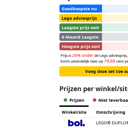
Goedkoopste nu
Lego adviesprijs
Laagste prijs ooit
6-Maand Laagste
Hoogste prijs ooit
26% onder
Prijs is
de Lego adviesprijs
79,68
komt uiteindelijk neer op
cent pe
Voeg deze set toe a
Prijzen per winkel/si
Prijzen
Niet leverbaa
Winkel/site
Omschrijving