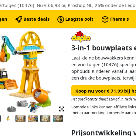
ngen
Beste deals
Laagste ooit
Thema's
3-in-1 bouwplaats 
Laat kleine bouwvakkers kenn
en voertuigen (10476) speelgo
ophoudt! Kinderen vanaf 3 jaa
een drukke bouwplaats, terwijl
rotsblokken en stenen oppakk
Koop nu voor € 71,99 bij b
verschillende LEGO® DUPLO®
Het goedkoopste thuisbezorgd in Nederl
Peuters kunnen een bulldozer
Sommige links kunnen affiliate links
kiepwagen met kantelfunctie,
met in aanmerking komende aanko
draaibare trommel en een kra
scharnierende grijper. De ste
gecombineerd om een hoge kra
Prijsontwikkeling 