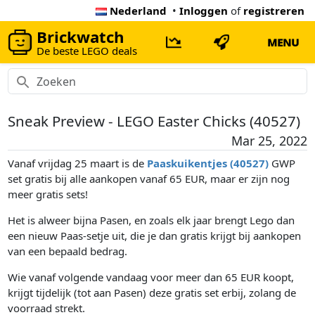
Nederland
•
Inloggen
of
registreren
Brickwatch
MENU
De beste LEGO deals
Sneak Preview - LEGO Easter Chicks (40527)
Mar 25, 2022
Vanaf vrijdag 25 maart is de
Paaskuikentjes (40527)
GWP
set gratis bij alle aankopen vanaf 65 EUR, maar er zijn nog
meer gratis sets!
Het is alweer bijna Pasen, en zoals elk jaar brengt Lego dan
een nieuw Paas-setje uit, die je dan gratis krijgt bij aankopen
van een bepaald bedrag.
Wie vanaf volgende vandaag voor meer dan 65 EUR koopt,
krijgt tijdelijk (tot aan Pasen) deze gratis set erbij, zolang de
voorraad strekt.