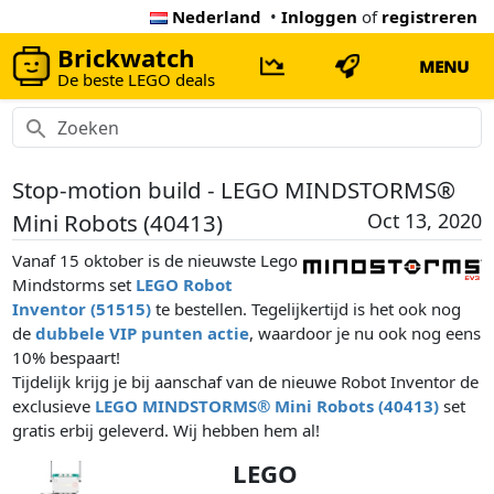
Nederland
•
Inloggen
of
registreren
Brickwatch
MENU
De beste LEGO deals
Stop-motion build - LEGO MINDSTORMS®
Mini Robots (40413)
Oct 13, 2020
Vanaf 15 oktober is de nieuwste Lego
Mindstorms set
LEGO Robot
Inventor (51515)
te bestellen. Tegelijkertijd is het ook nog
de
dubbele VIP punten actie
, waardoor je nu ook nog eens
10% bespaart!
Tijdelijk krijg je bij aanschaf van de nieuwe Robot Inventor de
exclusieve
LEGO MINDSTORMS® Mini Robots (40413)
set
gratis erbij geleverd. Wij hebben hem al!
LEGO