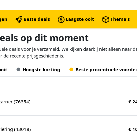
ngen
Beste deals
Laagste ooit
Thema's
deals op dit moment
le deals voor je verzameld. We kijken daarbij niet alleen naar d
r de recente prijsgeschiedenis.
ooit
Hoogste korting
Beste procentuele voorde
icarrier (76354)
€ 2
Viering (43018)
€ 1