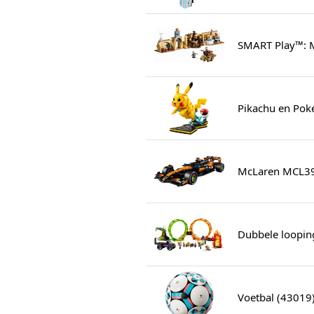
SMART Play™: M
Pikachu en Pok
McLaren MCL39
Dubbele loopin
Voetbal (43019