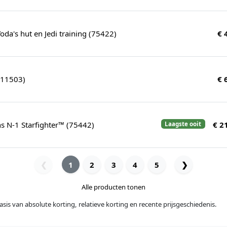
da's hut en Jedi training (75422)
€ 
11503)
€ 
s N-1 Starfighter™ (75442)
€ 2
Laagste ooit
1
2
3
4
5
❯
❮
Alle producten tonen
sis van absolute korting, relatieve korting en recente prijsgeschiedenis.