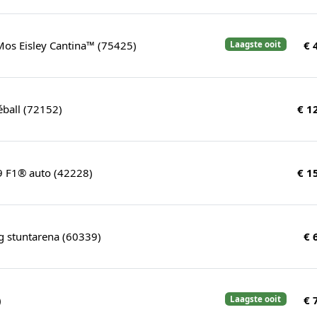
os Eisley Cantina™ (75425)
€ 
Laagste ooit
éball (72152)
€ 1
 F1® auto (42228)
€ 1
g stuntarena (60339)
€ 
)
€ 
Laagste ooit