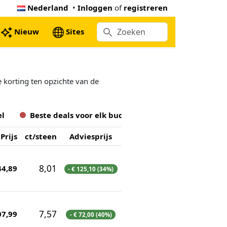
Nederland
•
Inloggen
of
registreren
Nieuw
Sites
e korting ten opzichte van de
el
Beste deals voor
elk
budget
Prijs
ct/steen
Adviesprijs
8,01
44,89
- € 125,10 (34%)
7,57
07,99
- € 72,00 (40%)