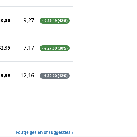
9,27
40,80
- € 29,19 (42%)
7,17
62,99
- € 27,00 (30%)
12,16
19,99
- € 30,00 (12%)
Foutje gezien of suggesties ?