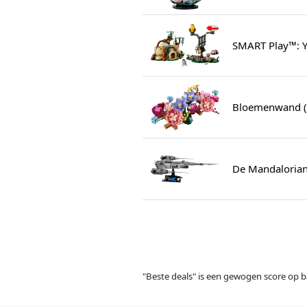
SMART Play™: Yo
Bloemenwand (
De Mandalorian
"Beste deals" is een gewogen score op ba