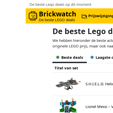
De beste Lego deals op dit moment
Brickwatch
Prijswijzigi
De beste LEGO deals
De beste Lego 
We hebben hieronder de beste actue
originele LEGO prijs, maar ook naa
Beste deals
Laagste 
Titel van set
S.H.I.E.L.D. Hel
Lionel Messi – 