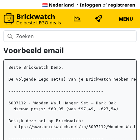
Nederland
•
Inloggen
of
registreren
Brickwatch
MENU
De beste LEGO deals
Voorbeeld email
Beste Brickwatch Demo,	

De volgende Lego set(s) van je Brickwatch hebben rece
--------------------------------------

5007112 - Wooden Wall Hanger Set – Dark Oak	

  Nieuwe prijs: €69,95 (was €97,49, -€27,54)

Bekijk deze set op Brickwatch: 

  https://www.brickwatch.net/in/5007112/Wooden-Wall-H
--------------------------------------
