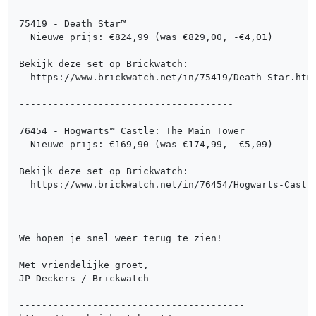
75419 - Death Star™	

  Nieuwe prijs: €824,99 (was €829,00, -€4,01)

Bekijk deze set op Brickwatch: 

  https://www.brickwatch.net/in/75419/Death-Star.html
--------------------------------------

76454 - Hogwarts™ Castle: The Main Tower	

  Nieuwe prijs: €169,90 (was €174,99, -€5,09)

Bekijk deze set op Brickwatch: 

  https://www.brickwatch.net/in/76454/Hogwarts-Castle
--------------------------------------

We hopen je snel weer terug te zien!	

Met vriendelijke groet,	

JP Deckers / Brickwatch

----------------------------------------
