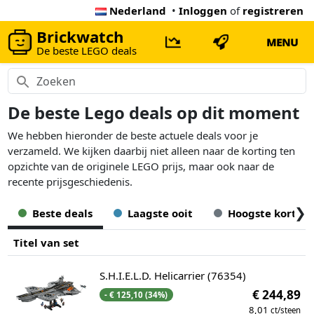
Nederland
•
Inloggen
of
registreren
Brickwatch
MENU
De beste LEGO deals
De beste Lego deals op dit moment
We hebben hieronder de beste actuele deals voor je
verzameld. We kijken daarbij niet alleen naar de korting ten
opzichte van de originele LEGO prijs, maar ook naar de
recente prijsgeschiedenis.
❯
Beste deals
Laagste ooit
Hoogste korting
Titel van set
S.H.I.E.L.D. Helicarrier (76354)
€ 244,89
- € 125,10 (34%)
8,01
ct/steen