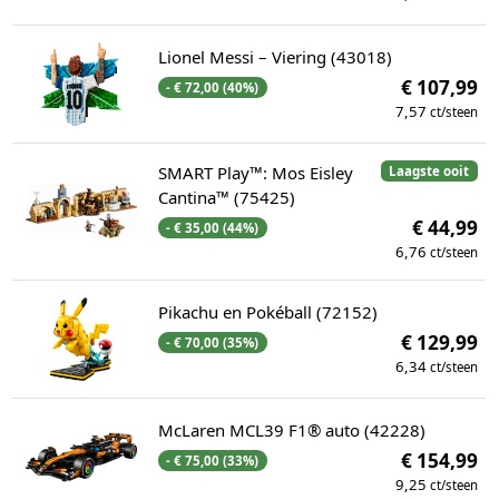
Lionel Messi – Viering (43018)
€ 107,99
- € 72,00 (40%)
7,57
ct/steen
SMART Play™: Mos Eisley
Laagste ooit
Cantina™ (75425)
€ 44,99
- € 35,00 (44%)
6,76
ct/steen
Pikachu en Pokéball (72152)
€ 129,99
- € 70,00 (35%)
6,34
ct/steen
McLaren MCL39 F1® auto (42228)
€ 154,99
- € 75,00 (33%)
9,25
ct/steen