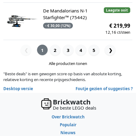
De Mandalorians N-1
Laagste ooit
Starfighter™ (75442)
€ 219,99
- € 30,00 (12%)
12,16
ct/steen
1
2
3
4
5
❯
❮
Alle producten tonen
"Beste deals" is een gewogen score op basis van absolute korting,
relatieve korting en recente prijsgeschiedenis.
Desktop versie
Foutje gezien of suggesties ?
Brickwatch
De beste LEGO deals
Over Brickwatch
Populair
Nieuws