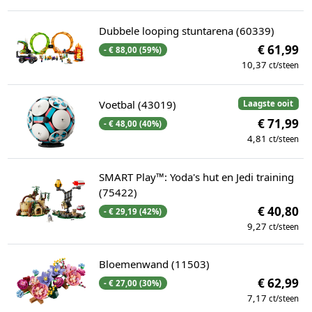
Dubbele looping stuntarena (60339)
€ 61,99
- € 88,00 (59%)
10,37
ct/steen
Voetbal (43019)
Laagste ooit
€ 71,99
- € 48,00 (40%)
4,81
ct/steen
SMART Play™: Yoda's hut en Jedi training
(75422)
€ 40,80
- € 29,19 (42%)
9,27
ct/steen
Bloemenwand (11503)
€ 62,99
- € 27,00 (30%)
7,17
ct/steen