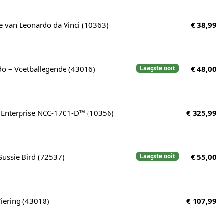
e van Leonardo da Vinci (10363)
€ 38,99
do – Voetballegende (43016)
€ 48,00
Laagste ooit
S. Enterprise NCC-1701-D™ (10356)
€ 325,99
Sussie Bird (72537)
€ 55,00
Laagste ooit
Viering (43018)
€ 107,99