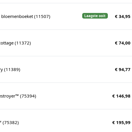
's bloemenboeket (11507)
€ 34,95
Laagste ooit
cottage (11372)
€ 74,00
ry (11389)
€ 94,77
estroyer™ (75394)
€ 146,98
™ (75382)
€ 195,99