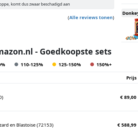
loppe, komt dus zwaar beschadigd aan
Donkey
(
Alle reviews tonen
)
mazon.nl - Goedkoopste sets
0%
110-125%
125-150%
150%+
Prijs
0)
€ 89,00
zard en Blastoise (72153)
€ 588,99