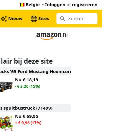
België
•
Inloggen
of
registreren
Nieuw
Sites
air bij deze site
ocks '65 Ford Mustang Hoonicorn V1 (77262)
Nu
€ 18,19
- € 3,20 (15%)
s spuitbustruck (71499)
Nu
€ 69,95
+ € 9,96 (17%)