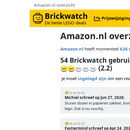
Amazon.nl overzicht
Brickwatch
Prijswijzigi
De beste LEGO deals
Amazon.nl over
Amazon.nl
heeft momenteel
626 
54 Brickwatch gebru
(2.2)
Je moet
ingelogd zijn
om een revi
Michiel schreef op Jun 27, 2026:
Sturen dozen in papieren zakken, ko
lego. Dat is nu voorbij.
Fastwrmind schreef op Apr 24, 20