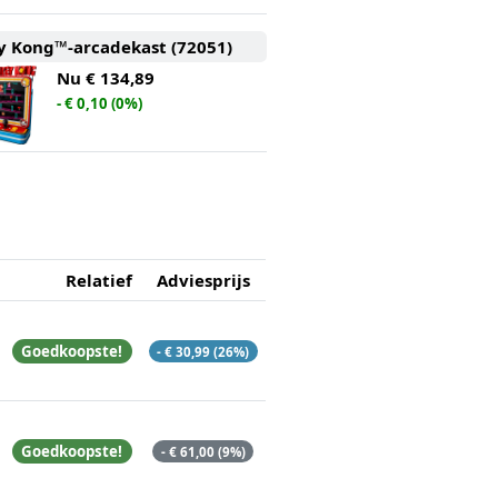
 Kong™-arcadekast (72051)
Nu
€ 134,89
- € 0,10 (0%)
Relatief
Adviesprijs
Goedkoopste!
- € 30,99 (26%)
Goedkoopste!
- € 61,00 (9%)