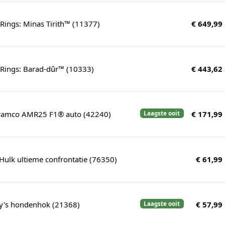
 Rings: Minas Tirith™ (11377)
€ 649,99
 Rings: Barad-dûr™ (10333)
€ 443,62
Aramco AMR25 F1® auto (42240)
€ 171,99
Laagste ooit
Hulk ultieme confrontatie (76350)
€ 61,99
y's hondenhok (21368)
€ 57,99
Laagste ooit