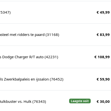
75347)
€ 49,99
teel met ridders te paard (31168)
€ 83,99
us Dodge Charger R/T auto (42231)
€ 108,99
s Zwerkbalpaleis en ijssalon (76452)
€ 59,90
 Hulkbuster vs. Hulk (76343)
€ 30,00
Laagste ooit