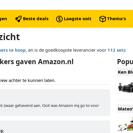
ngen
Beste deals
Laagste ooit
Thema's
zicht
sets te koop
, en is de goedkoopste leverancier voor
112 sets
ikers gaven Amazon.nl
Popul
Ken Bl
ew achter te kunnen laten.
mt zwaar gehavend aan. Ooit was Amazon mij go to voor
Mateo'
26: