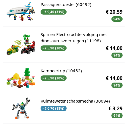
Passagierstoestel (60492)
€ 20,59
- € 9,40 (31%)
94%
Spin en Electro achtervolging met
dinosaurusvoertuigen (11198)
€ 14,09
- € 5,90 (30%)
94%
Kampeertrip (10452)
€ 14,09
- € 5,90 (30%)
94%
Ruimtewetenschapsmecha (30694)
€ 3,29
- € 0,70 (18%)
94%