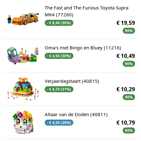
The Fast and The Furious Toyota Supra
MK4 (77260)
€ 19,59
- € 8,40 (30%)
90%
Oma's met Bingo en Bluey (11216)
€ 10,49
- € 4,50 (30%)
90%
Verjaardagstaart (40815)
€ 10,29
- € 4,70 (31%)
90%
Altaar van de Doden (40811)
€ 10,79
- € 4,20 (28%)
90%