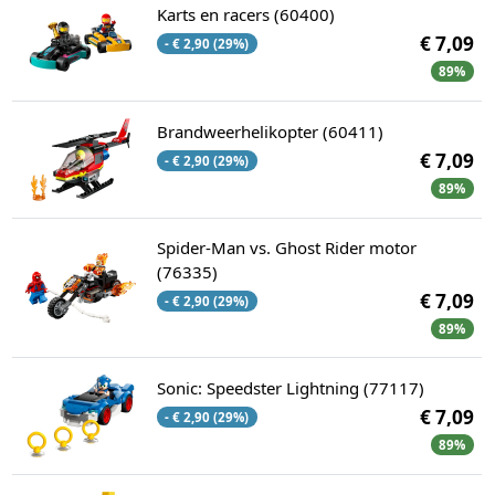
Karts en racers (60400)
€ 7,09
- € 2,90 (29%)
89%
Brandweerhelikopter (60411)
€ 7,09
- € 2,90 (29%)
89%
Spider-Man vs. Ghost Rider motor
(76335)
€ 7,09
- € 2,90 (29%)
89%
Sonic: Speedster Lightning (77117)
€ 7,09
- € 2,90 (29%)
89%