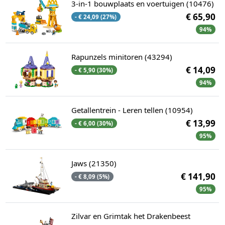
3-in-1 bouwplaats en voertuigen (10476)
€ 65,90
- € 24,09 (27%)
94%
Rapunzels minitoren (43294)
€ 14,09
- € 5,90 (30%)
94%
Getallentrein - Leren tellen (10954)
€ 13,99
- € 6,00 (30%)
95%
Jaws (21350)
€ 141,90
- € 8,09 (5%)
95%
Zilvar en Grimtak het Drakenbeest