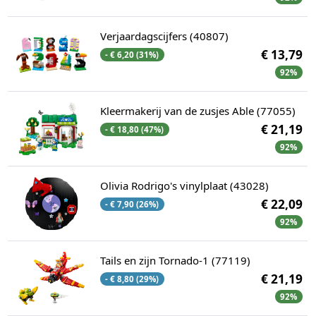
Verjaardagscijfers (40807)
€ 13,79
- € 6,20 (31%)
92%
Kleermakerij van de zusjes Able (77055)
€ 21,19
- € 18,80 (47%)
92%
Olivia Rodrigo's vinylplaat (43028)
€ 22,09
- € 7,90 (26%)
92%
Tails en zijn Tornado-1 (77119)
€ 21,19
- € 8,80 (29%)
92%