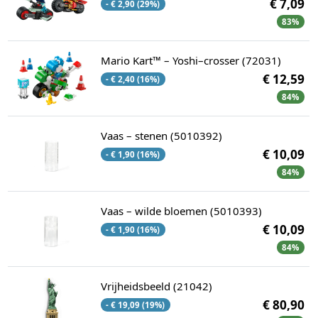
€ 7,09
- € 2,90 (29%)
83%
Mario Kart™ – Yoshi–crosser (72031)
€ 12,59
- € 2,40 (16%)
84%
Vaas – stenen (5010392)
€ 10,09
- € 1,90 (16%)
84%
Vaas – wilde bloemen (5010393)
€ 10,09
- € 1,90 (16%)
84%
Vrijheidsbeeld (21042)
€ 80,90
- € 19,09 (19%)