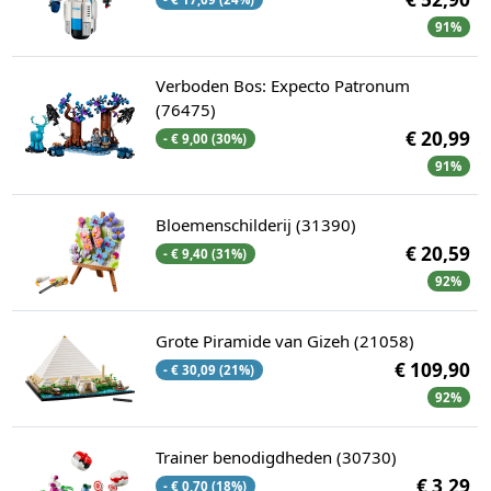
91%
Verboden Bos: Expecto Patronum
(76475)
€ 20,99
- € 9,00 (30%)
91%
Bloemenschilderij (31390)
€ 20,59
- € 9,40 (31%)
92%
Grote Piramide van Gizeh (21058)
€ 109,90
- € 30,09 (21%)
92%
Trainer benodigdheden (30730)
€ 3,29
- € 0,70 (18%)