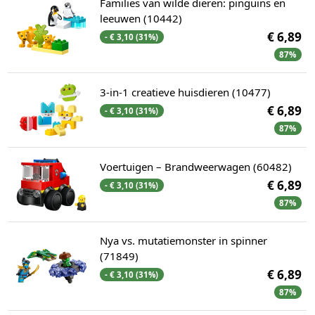
Families van wilde dieren: pinguïns en
leeuwen (10442)
€ 6,89
- € 3,10 (31%)
87%
3-in-1 creatieve huisdieren (10477)
€ 6,89
- € 3,10 (31%)
87%
Voertuigen – Brandweerwagen (60482)
€ 6,89
- € 3,10 (31%)
87%
Nya vs. mutatiemonster in spinner
(71849)
€ 6,89
- € 3,10 (31%)
87%