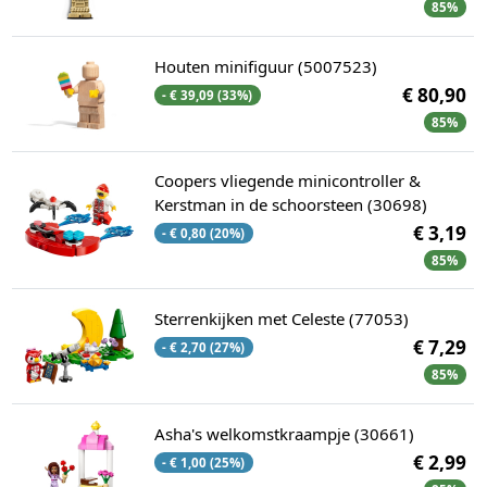
85%
Houten minifiguur (5007523)
€ 80,90
- € 39,09 (33%)
85%
Coopers vliegende minicontroller &
Kerstman in de schoorsteen (30698)
€ 3,19
- € 0,80 (20%)
85%
Sterrenkijken met Celeste (77053)
€ 7,29
- € 2,70 (27%)
85%
Asha's welkomstkraampje (30661)
€ 2,99
- € 1,00 (25%)