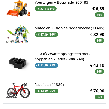
Voertuigen – Bouwlader (60483)
€ 6,89
- € 3,10 (31%)
86%
Mateo en Z-Blob de riddermecha (71485)
€ 82,90
- € 47,09 (36%)
86%
LEGO® Zwarte opslagsteen met 8
noppen en 2 lades (5006248)
€ 43,19
- € 11,80 (21%)
86%
Racefiets (11380)
€ 76,90
- € 43,09 (36%)
86%