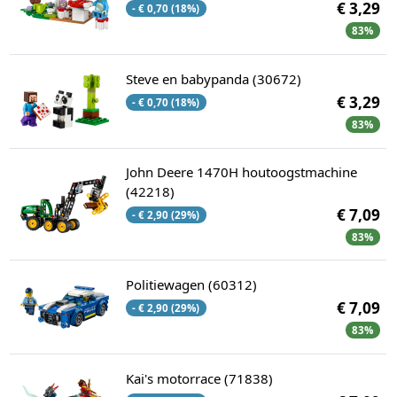
€ 3,29
- € 0,70 (18%)
83%
Steve en babypanda (30672)
€ 3,29
- € 0,70 (18%)
83%
John Deere 1470H houtoogstmachine
(42218)
€ 7,09
- € 2,90 (29%)
83%
Politiewagen (60312)
€ 7,09
- € 2,90 (29%)
83%
Kai's motorrace (71838)