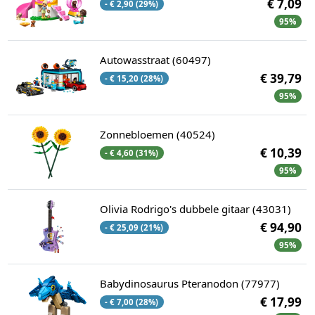
€ 7,09
- € 2,90 (29%)
95%
Autowasstraat (60497)
€ 39,79
- € 15,20 (28%)
95%
Zonnebloemen (40524)
€ 10,39
- € 4,60 (31%)
95%
Olivia Rodrigo's dubbele gitaar (43031)
€ 94,90
- € 25,09 (21%)
95%
Babydinosaurus Pteranodon (77977)
€ 17,99
- € 7,00 (28%)