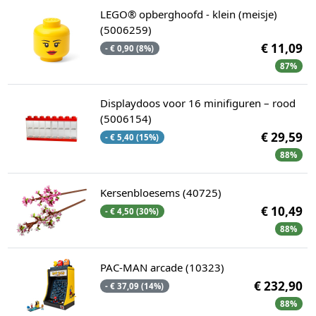
LEGO® opberghoofd - klein (meisje)
(5006259)
€ 11,09
- € 0,90 (8%)
87%
Displaydoos voor 16 minifiguren – rood
(5006154)
€ 29,59
- € 5,40 (15%)
88%
Kersenbloesems (40725)
€ 10,49
- € 4,50 (30%)
88%
PAC-MAN arcade (10323)
€ 232,90
- € 37,09 (14%)
88%