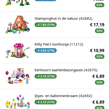
92%
Glampinghut in de natuur (42682)
€ 17,19
- € 7,80 (31%)
92%
Kitty Fee's tuinhuisje (11212)
€ 10,99
- € 4,00 (27%)
92%
Eenhoorn taartenbezorgauto (42675)
€ 6,89
- € 3,10 (31%)
92%
IJsjes- en ballonnenkraam (42692)
€ 6,89
- € 3,10 (31%)
92%