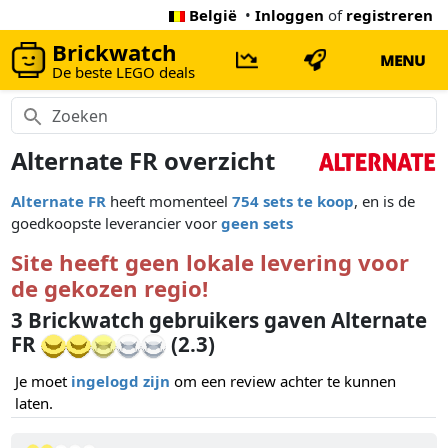
België
•
Inloggen
of
registreren
Brickwatch
MENU
De beste LEGO deals
Alternate FR overzicht
Alternate FR
heeft momenteel
754 sets te koop
, en is de
goedkoopste leverancier voor
geen sets
Site heeft geen lokale levering voor
de gekozen regio!
3 Brickwatch gebruikers gaven Alternate
FR
(2.3)
Je moet
ingelogd zijn
om een review achter te kunnen
laten.