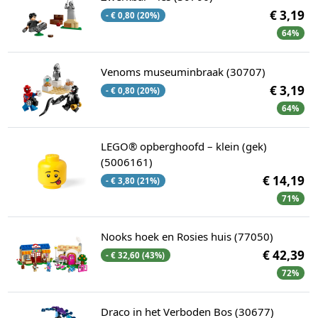
€ 3,19
- € 0,80 (20%)
64%
Venoms museuminbraak (30707)
€ 3,19
- € 0,80 (20%)
64%
LEGO® opberghoofd – klein (gek)
(5006161)
€ 14,19
- € 3,80 (21%)
71%
Nooks hoek en Rosies huis (77050)
€ 42,39
- € 32,60 (43%)
72%
Draco in het Verboden Bos (30677)