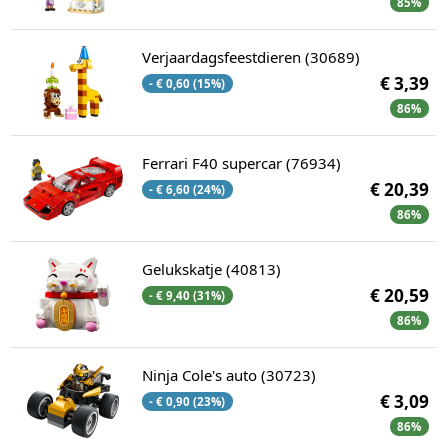
85%
Verjaardagsfeestdieren (30689)
€ 3,39
- € 0,60 (15%)
86%
Ferrari F40 supercar (76934)
€ 20,39
- € 6,60 (24%)
86%
Gelukskatje (40813)
€ 20,59
- € 9,40 (31%)
86%
Ninja Cole's auto (30723)
€ 3,09
- € 0,90 (23%)
86%