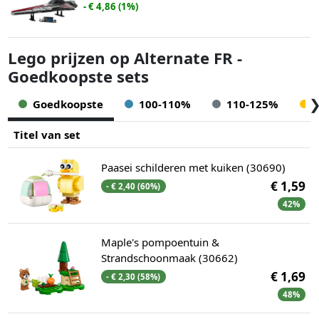
- € 4,86 (1%)
Lego prijzen op Alternate FR -
Goedkoopste sets
Goedkoopste
100-110%
110-125%
Titel van set
Paasei schilderen met kuiken (30690)
€ 1,59
- € 2,40 (60%)
42%
Maple's pompoentuin &
Strandschoonmaak (30662)
€ 1,69
- € 2,30 (58%)
48%