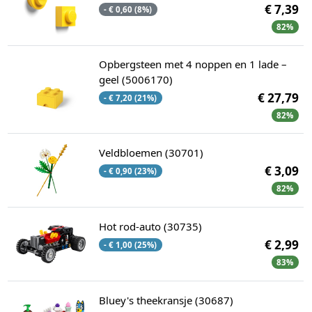
€ 7,39
- € 0,60 (8%)
82%
Opbergsteen met 4 noppen en 1 lade –
geel (5006170)
€ 27,79
- € 7,20 (21%)
82%
Veldbloemen (30701)
€ 3,09
- € 0,90 (23%)
82%
Hot rod-auto (30735)
€ 2,99
- € 1,00 (25%)
83%
Bluey's theekransje (30687)