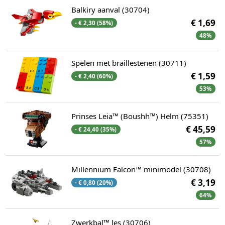
Balkiry aanval (30704)
€ 1,69
- € 2,30 (58%)
48%
Spelen met braillestenen (30711)
€ 1,59
- € 2,40 (60%)
53%
Prinses Leia™ (Boushh™) Helm (75351)
€ 45,59
- € 24,40 (35%)
57%
Millennium Falcon™ minimodel (30708)
€ 3,19
- € 0,80 (20%)
64%
Zwerkbal™ les (30706)