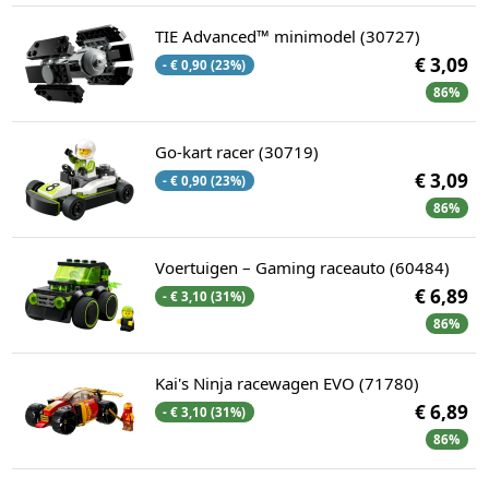
TIE Advanced™ minimodel (30727)
€ 3,09
- € 0,90 (23%)
86%
Go-kart racer (30719)
€ 3,09
- € 0,90 (23%)
86%
Voertuigen – Gaming raceauto (60484)
€ 6,89
- € 3,10 (31%)
86%
Kai's Ninja racewagen EVO (71780)
€ 6,89
- € 3,10 (31%)
86%