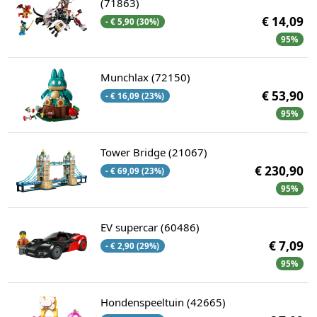
(71863)
€ 14,09
- € 5,90 (30%)
95%
Munchlax (72150)
€ 53,90
- € 16,09 (23%)
95%
Tower Bridge (21067)
€ 230,90
- € 69,09 (23%)
95%
EV supercar (60486)
€ 7,09
- € 2,90 (29%)
95%
Hondenspeeltuin (42665)