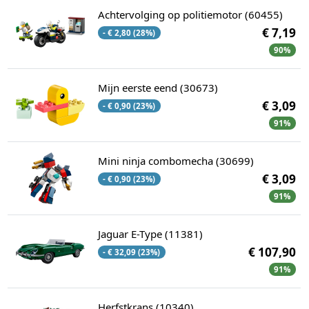
Achtervolging op politiemotor (60455)
€ 7,19
- € 2,80 (28%)
90%
Mijn eerste eend (30673)
€ 3,09
- € 0,90 (23%)
91%
Mini ninja combomecha (30699)
€ 3,09
- € 0,90 (23%)
91%
Jaguar E-Type (11381)
€ 107,90
- € 32,09 (23%)
91%
Herfstkrans (10340)