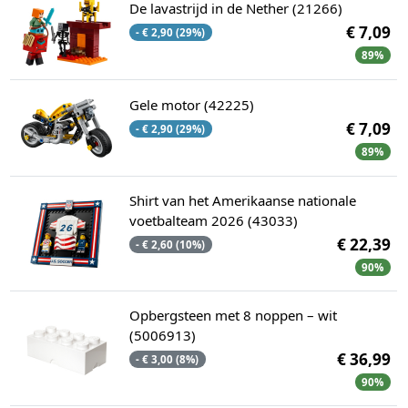
De lavastrijd in de Nether (21266)
€ 7,09
- € 2,90 (29%)
89%
Gele motor (42225)
€ 7,09
- € 2,90 (29%)
89%
Shirt van het Amerikaanse nationale
voetbalteam 2026 (43033)
€ 22,39
- € 2,60 (10%)
90%
Opbergsteen met 8 noppen – wit
(5006913)
€ 36,99
- € 3,00 (8%)
90%