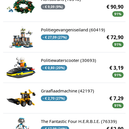
€ 90,90
- € 9,09 (9%)
91%
Politiegevangeniseiland (60419)
€ 72,90
- € 27,09 (27%)
91%
Politiewaterscooter (30693)
€ 3,19
- € 0,80 (20%)
91%
Graaflaadmachine (42197)
€ 7,29
- € 2,70 (27%)
91%
The Fantastic Four H.E.R.B.I.E. (76339)
€ 52,90
- € 17,09 (24%)