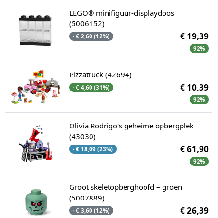
LEGO® minifiguur-displaydoos
(5006152)
€ 19,39
- € 2,60 (12%)
92%
Pizzatruck (42694)
€ 10,39
- € 4,60 (31%)
92%
Olivia Rodrigo's geheime opbergplek
(43030)
€ 61,90
- € 18,09 (23%)
92%
Groot skeletopberghoofd – groen
(5007889)
€ 26,39
- € 3,60 (12%)