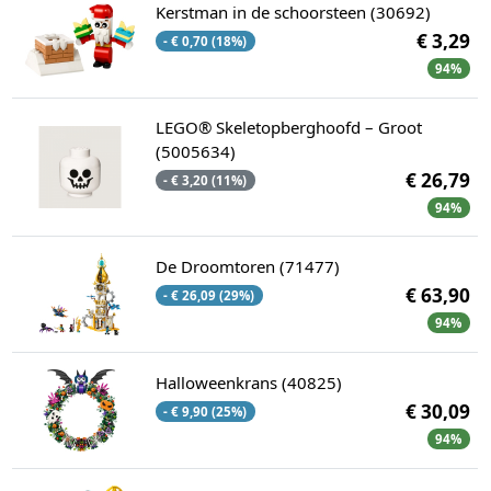
Kerstman in de schoorsteen (30692)
€ 3,29
- € 0,70 (18%)
94%
LEGO® Skeletopberghoofd – Groot
(5005634)
€ 26,79
- € 3,20 (11%)
94%
De Droomtoren (71477)
€ 63,90
- € 26,09 (29%)
94%
Halloweenkrans (40825)
€ 30,09
- € 9,90 (25%)
94%