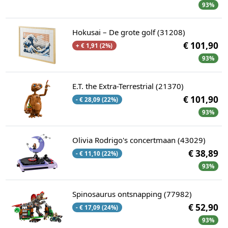
93%
Hokusai – De grote golf (31208)
€ 101,90
+ € 1,91 (2%)
93%
E.T. the Extra-Terrestrial (21370)
€ 101,90
- € 28,09 (22%)
93%
Olivia Rodrigo's concertmaan (43029)
€ 38,89
- € 11,10 (22%)
93%
Spinosaurus ontsnapping (77982)
€ 52,90
- € 17,09 (24%)
93%