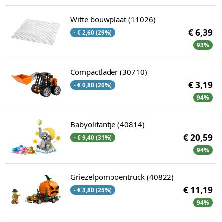
Witte bouwplaat (11026)
€ 6,39
- € 2,60 (29%)
93%
Compactlader (30710)
€ 3,19
- € 0,80 (20%)
94%
Babyolifantje (40814)
€ 20,59
- € 9,40 (31%)
94%
Griezelpompoentruck (40822)
€ 11,19
- € 3,80 (25%)
94%