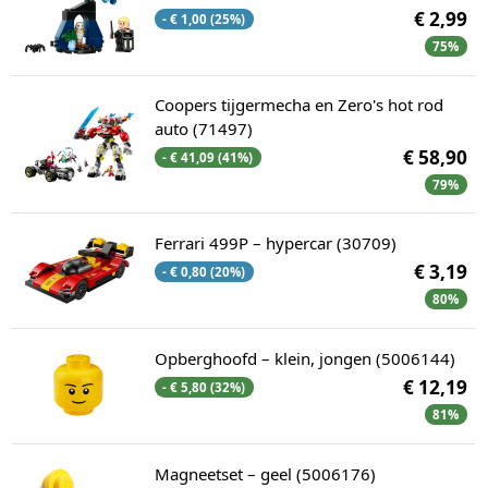
€ 2,99
- € 1,00 (25%)
75%
Coopers tijgermecha en Zero's hot rod
auto (71497)
€ 58,90
- € 41,09 (41%)
79%
Ferrari 499P – hypercar (30709)
€ 3,19
- € 0,80 (20%)
80%
Opberghoofd – klein, jongen (5006144)
€ 12,19
- € 5,80 (32%)
81%
Magneetset – geel (5006176)