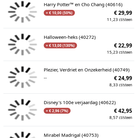
Harry Potter™ en Cho Chang (40616)
€ 29,99
+ € 10,00 (50%)
11,23
ct/steen
Halloween-heks (40272)
€ 22,99
+ € 13,00 (130%)
15,23
ct/steen
Plezier, Verdriet en Onzekerheid (40749)
--
€ 24,99
8,33
ct/steen
Disney's 100e verjaardag (40622)
€ 42,95
+ € 2,96 (7%)
8,57
ct/steen
Mirabel Madrigal (40753)