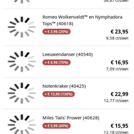
36,67
ct/steen
Romeo Wolkenveldt™ en Nymphadora
Tops™ (40618)
€ 23,95
+ € 3,96 (20%)
9,58
ct/steen
Leeuwendanser (40540)
€ 16,95
+ € 6,96 (70%)
7,09
ct/steen
Notenkraker (40425)
€ 22,99
+ € 13,00 (130%)
12,77
ct/steen
Miles 'Tails' Prower (40628)
€ 15,95
+ € 5,96 (60%)
12,18
ct/steen