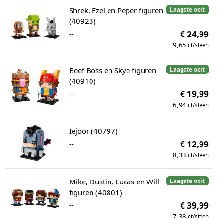
Shrek, Ezel en Peper figuren
Laagste ooit
(40923)
--
€ 24,99
9,65
ct/steen
Beef Boss en Skye figuren
Laagste ooit
(40910)
--
€ 19,99
6,94
ct/steen
Iejoor (40797)
--
€ 12,99
8,33
ct/steen
Mike, Dustin, Lucas en Will
Laagste ooit
figuren (40801)
--
€ 39,99
7,38
ct/steen