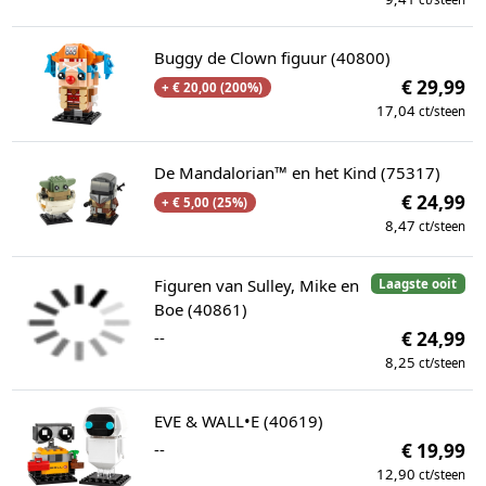
Buggy de Clown figuur (40800)
€ 29,99
+ € 20,00 (200%)
17,04
ct/steen
De Mandalorian™ en het Kind (75317)
€ 24,99
+ € 5,00 (25%)
8,47
ct/steen
Figuren van Sulley, Mike en
Laagste ooit
Boe (40861)
--
€ 24,99
8,25
ct/steen
EVE & WALL•E (40619)
--
€ 19,99
12,90
ct/steen