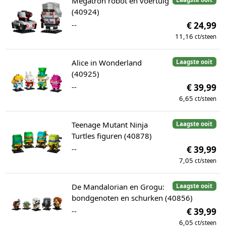
Megatron robot en voertuig
(40924)
--
€ 24,99
11,16
ct/steen
Alice in Wonderland
Laagste ooit
(40925)
--
€ 39,99
6,65
ct/steen
Teenage Mutant Ninja
Laagste ooit
Turtles figuren (40878)
--
€ 39,99
7,05
ct/steen
De Mandalorian en Grogu:
Laagste ooit
bondgenoten en schurken (40856)
--
€ 39,99
6,05
ct/steen