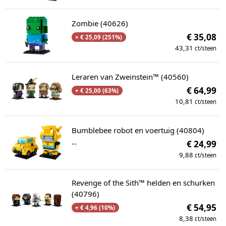
Zombie (40626)
€ 35,08
+ € 25,09 (251%)
43,31
ct/steen
Leraren van Zweinstein™ (40560)
€ 64,99
+ € 25,00 (63%)
10,81
ct/steen
Bumblebee robot en voertuig (40804)
--
€ 24,99
9,88
ct/steen
Revenge of the Sith™ helden en schurken
(40796)
€ 54,95
+ € 4,96 (10%)
8,38
ct/steen