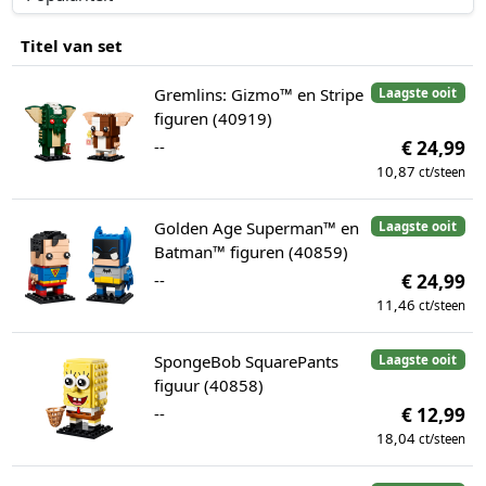
Titel van set
Gremlins: Gizmo™ en Stripe
Laagste ooit
figuren (40919)
--
€ 24,99
10,87
ct/steen
Golden Age Superman™ en
Laagste ooit
Batman™ figuren (40859)
--
€ 24,99
11,46
ct/steen
SpongeBob SquarePants
Laagste ooit
figuur (40858)
--
€ 12,99
18,04
ct/steen