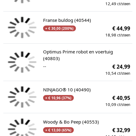
12,49
ct/steen
Franse buldog (40544)
€ 44,99
+ € 30,00 (200%)
18,98
ct/steen
Optimus Prime robot en voertuig
(40803)
--
€ 24,99
10,54
ct/steen
NINJAGO® 10 (40490)
€ 40,95
+ € 10,96 (37%)
10,09
ct/steen
Woody & Bo Peep (40553)
€ 32,99
+ € 13,00 (65%)