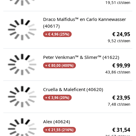
19,51
ct/steen
Draco Malfidus™ en Carlo Kannewasser
(40617)
€ 24,95
+ € 4,96 (25%)
9,52
ct/steen
Peter Venkman™ & Slimer™ (41622)
€ 99,99
+ € 80,00 (400%)
43,86
ct/steen
Cruella & Maleficent (40620)
€ 23,95
+ € 3,96 (20%)
7,48
ct/steen
Alex (40624)
€ 31,54
+ € 21,55 (216%)