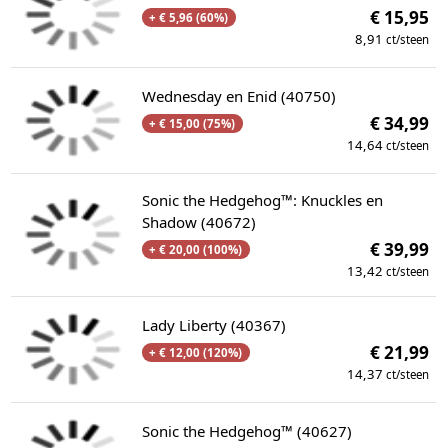
€ 15,95
+ € 5,96 (60%)
8,91
ct/steen
Wednesday en Enid (40750)
€ 34,99
+ € 15,00 (75%)
14,64
ct/steen
Sonic the Hedgehog™: Knuckles en
Shadow (40672)
€ 39,99
+ € 20,00 (100%)
13,42
ct/steen
Lady Liberty (40367)
€ 21,99
+ € 12,00 (120%)
14,37
ct/steen
Sonic the Hedgehog™ (40627)