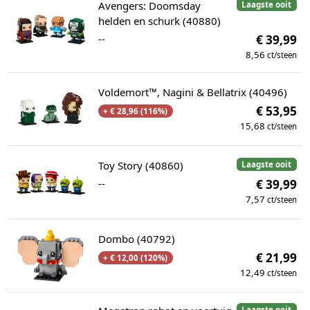
Avengers: Doomsday
Laagste ooit
helden en schurk (40880)
--
€ 39,99
8,56
ct/steen
Voldemort™, Nagini & Bellatrix (40496)
€ 53,95
+ € 28,96 (116%)
15,68
ct/steen
Toy Story (40860)
Laagste ooit
--
€ 39,99
7,57
ct/steen
Dombo (40792)
€ 21,99
+ € 12,00 (120%)
12,49
ct/steen
Laagste ooit