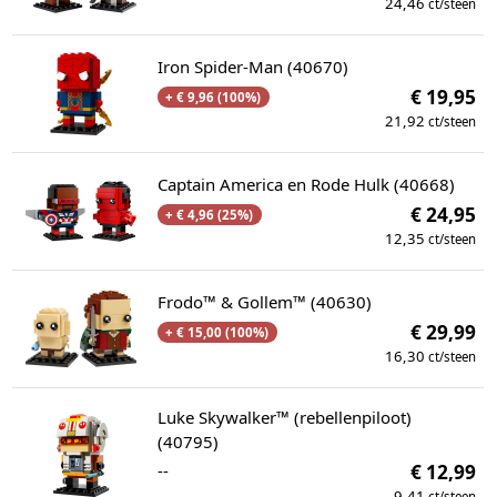
24,46
ct/steen
Iron Spider-Man (40670)
€ 19,95
+ € 9,96 (100%)
21,92
ct/steen
Captain America en Rode Hulk (40668)
€ 24,95
+ € 4,96 (25%)
12,35
ct/steen
Frodo™ & Gollem™ (40630)
€ 29,99
+ € 15,00 (100%)
16,30
ct/steen
Luke Skywalker™ (rebellenpiloot)
(40795)
--
€ 12,99
9,41
ct/steen