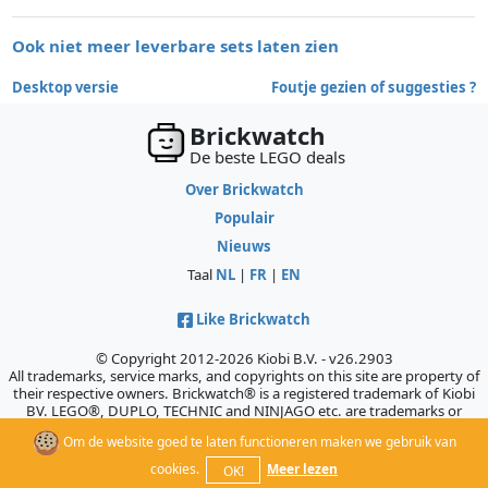
Ook niet meer leverbare sets laten zien
Desktop versie
Foutje gezien of suggesties ?
Brickwatch
De beste LEGO deals
Over Brickwatch
Populair
Nieuws
Taal
NL
|
FR
|
EN
Like Brickwatch
© Copyright 2012-2026 Kiobi B.V. - v26.2903
All trademarks, service marks, and copyrights on this site are property of
their respective owners. Brickwatch® is a registered trademark of Kiobi
BV. LEGO®, DUPLO, TECHNIC and NINJAGO etc. are trademarks or
registered trademarks of the LEGO Company, which does not sponsor,
Om de website goed te laten functioneren maken we gebruik van
authorize, or endorse this site.
cookies.
Meer lezen
OK!