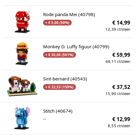
Rode panda Mei (40798)
€ 14,99
+ € 5,00 (50%)
12,39
ct/steen
Monkey D. Luffy figuur (40799)
€ 59,99
+ € 50,00 (501%)
44,11
ct/steen
Sint-bernard (40543)
€ 37,52
+ € 22,53 (150%)
15,90
ct/steen
Stitch (40674)
--
€ 12,99
8,55
ct/steen