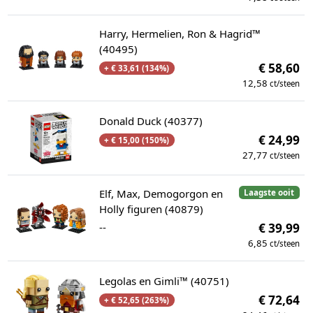
Harry, Hermelien, Ron & Hagrid™
(40495)
€ 58,60
+ € 33,61 (134%)
12,58
ct/steen
Donald Duck (40377)
€ 24,99
+ € 15,00 (150%)
27,77
ct/steen
Elf, Max, Demogorgon en
Laagste ooit
Holly figuren (40879)
--
€ 39,99
6,85
ct/steen
Legolas en Gimli™ (40751)
€ 72,64
+ € 52,65 (263%)