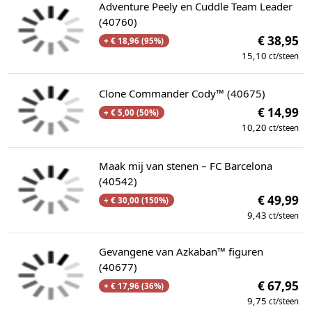
Adventure Peely en Cuddle Team Leader
(40760)
€ 38,95
+ € 18,96 (95%)
15,10
ct/steen
Clone Commander Cody™ (40675)
€ 14,99
+ € 5,00 (50%)
10,20
ct/steen
Maak mij van stenen – FC Barcelona
(40542)
€ 49,99
+ € 30,00 (150%)
9,43
ct/steen
Gevangene van Azkaban™ figuren
(40677)
€ 67,95
+ € 17,96 (36%)
9,75
ct/steen