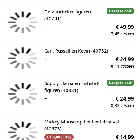
De Vuurbeker figuren
Laagste ooit
(40791)
--
€ 49,99
7,45
ct/steen
Carl, Russell en Kevin (40752)
--
€ 24,99
8,11
ct/steen
Supply Llama en Fishstick
Laagste ooit
figuren (40881)
--
€ 24,99
8,33
ct/steen
Mickey Mouse op het Lentefestival
(40673)
€ 14,99
+ € 5,00 (50%)