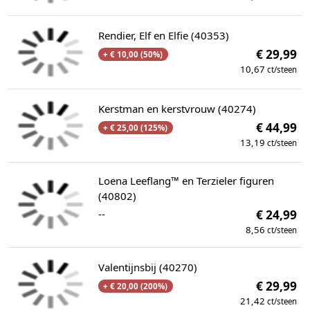
Rendier, Elf en Elfie (40353)
€ 29,99
+ € 10,00 (50%)
10,67
ct/steen
Kerstman en kerstvrouw (40274)
€ 44,99
+ € 25,00 (125%)
13,19
ct/steen
Loena Leeflang™ en Terzieler figuren
(40802)
--
€ 24,99
8,56
ct/steen
Valentijnsbij (40270)
€ 29,99
+ € 20,00 (200%)
21,42
ct/steen