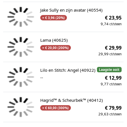
Jake Sully en zijn avatar (40554)
€ 23,95
+ € 3,96 (20%)
9,74
ct/steen
Lama (40625)
€ 29,99
+ € 20,00 (200%)
29,99
ct/steen
Lilo en Stitch: Angel (40922)
Laagste ooit
--
€ 12,99
9,77
ct/steen
Hagrid™ & Scheurbek™ (40412)
€ 79,99
+ € 60,00 (300%)
29,63
ct/steen