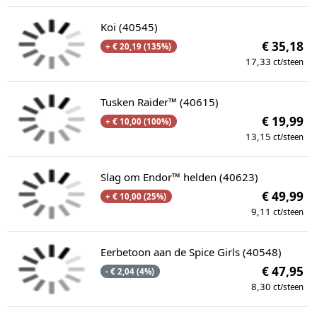
Koi (40545)
€ 35,18
+ € 20,19 (135%)
17,33
ct/steen
Tusken Raider™ (40615)
€ 19,99
+ € 10,00 (100%)
13,15
ct/steen
Slag om Endor™ helden (40623)
€ 49,99
+ € 10,00 (25%)
9,11
ct/steen
Eerbetoon aan de Spice Girls (40548)
€ 47,95
- € 2,04 (4%)
8,30
ct/steen