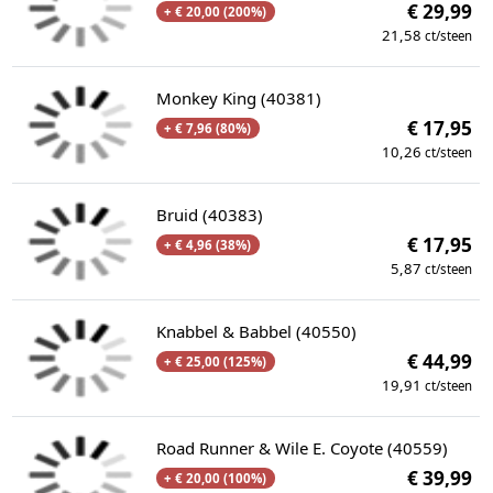
€ 29,99
+ € 20,00 (200%)
21,58
ct/steen
Monkey King (40381)
€ 17,95
+ € 7,96 (80%)
10,26
ct/steen
Bruid (40383)
€ 17,95
+ € 4,96 (38%)
5,87
ct/steen
Knabbel & Babbel (40550)
€ 44,99
+ € 25,00 (125%)
19,91
ct/steen
Road Runner & Wile E. Coyote (40559)
€ 39,99
+ € 20,00 (100%)