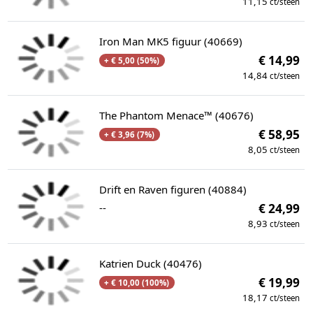
11,15
ct/steen
Iron Man MK5 figuur (40669)
€ 14,99
+ € 5,00 (50%)
14,84
ct/steen
The Phantom Menace™ (40676)
€ 58,95
+ € 3,96 (7%)
8,05
ct/steen
Drift en Raven figuren (40884)
--
€ 24,99
8,93
ct/steen
Katrien Duck (40476)
€ 19,99
+ € 10,00 (100%)
18,17
ct/steen