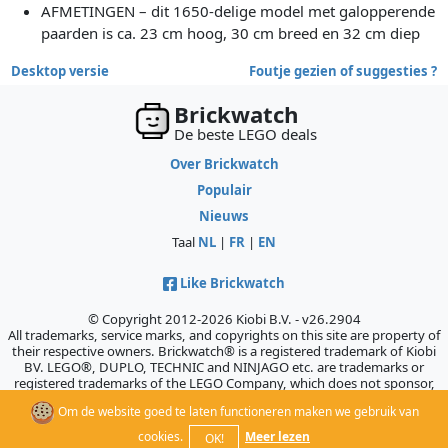
AFMETINGEN – dit 1650-delige model met galopperende
paarden is ca. 23 cm hoog, 30 cm breed en 32 cm diep
Desktop versie
Foutje gezien of suggesties ?
Brickwatch
De beste LEGO deals
Over Brickwatch
Populair
Nieuws
Taal
NL
|
FR
|
EN
Like Brickwatch
© Copyright 2012-2026 Kiobi B.V. - v26.2904
All trademarks, service marks, and copyrights on this site are property of
their respective owners. Brickwatch® is a registered trademark of Kiobi
BV. LEGO®, DUPLO, TECHNIC and NINJAGO etc. are trademarks or
registered trademarks of the LEGO Company, which does not sponsor,
authorize, or endorse this site.
Om de website goed te laten functioneren maken we gebruik van
cookies.
Meer lezen
OK!