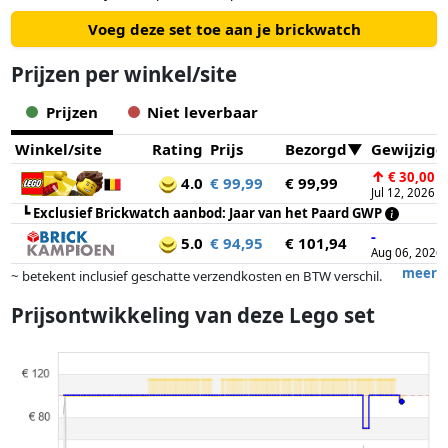
Voeg deze set toe aan je brickwatch
Prijzen per winkel/site
Prijzen
Niet leverbaar
Winkel/site
Rating
Prijs
Bezorgd
Gewijzigd
↑
€ 30,00
4.0
€ 99,99
€ 99,99
Jul 12, 2026
┗
Exclusief Brickwatch aanbod: Jaar van het Paard GWP
-
5.0
€ 94,95
€ 101,94
Aug 06, 2026
meer
~ betekent inclusief geschatte verzendkosten en BTW verschil.
Exacte verzendkosten zijn afhankelijk van o.a. afmetingen en/of
Prijsontwikkeling van deze Lego set
gewicht.
Prijzen en beschikbaarheid kunnen zijn veranderd sinds de laatste
controle. Volgorde is puur op basis van prijs, vergoedingen door
partners hebben hier geen enkele invoed op. Alleen bij gelijke prijzen
kunnen historische prestaties de volgorde beïnvloeden.