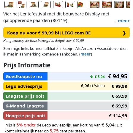
Vier het Lentefestival met dit bouwbare Display met
galopperende paarden (80119).
…
meer
Koop nu voor € 99,99 bij LEGO.com BE
❯
Gebruik het display met een afbeelding van 4 galopperende
paarden, die symbool staan voor de traditionele zegening
Het goedkoopste thuisbezorgd in België voor € 99,99
'succes bij aankomst' in het nieuwe jaar, als achtergrond voor
Sommige links kunnen affiliate links zijn. Als Amazon Associate verdien
je model. Zet de benen van de 4 van stenen gebouwde
ik met in aanmerking komende aankopen. (
meer
)
paarden in de juiste positie en draai aan de hendel om ze te
Prijs Informatie
laten bewegen alsof ze zo uit het schilderij galopperen.
Paarden zijn een symbool van kracht en het totale aantal van
€ 94,95
Goedkoopste nu
↓
€ 5,04
8 paarden in het schilderij plus model staat voor voorspoed
en geluk. Voeg de minifiguren van een schilder en iemand in
6,06 ct/steen
Lego adviesprijs
€ 99,99
een Jaar van het Paard-kostuum met een paardenschilderij op
Laagste prijs ooit
€ 69,99
een papierrol toe aan het model.
6-Maand Laagste
€ 69,99
Hoogste prijs ooit
€ 114,99
5% onder
€ 5,04
Prijs is
de Lego adviesprijs, een korting van
! Dit
5,75
komt uiteindelijk neer op
cent per steen.