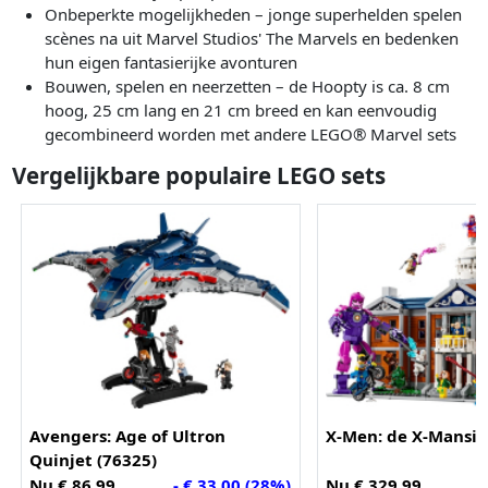
Onbeperkte mogelijkheden – jonge superhelden spelen
scènes na uit Marvel Studios' The Marvels en bedenken
hun eigen fantasierijke avonturen
Bouwen, spelen en neerzetten – de Hoopty is ca. 8 cm
hoog, 25 cm lang en 21 cm breed en kan eenvoudig
gecombineerd worden met andere LEGO® Marvel sets
Vergelijkbare populaire LEGO sets
Avengers: Age of Ultron
X-Men: de X-Mansio
Quinjet (76325)
Nu € 86,99
- € 33,00 (28%)
Nu € 329,99
O