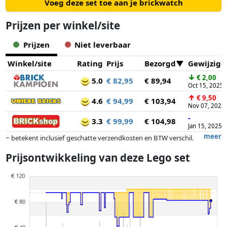
Voeg deze set toe aan je brickwatch
Prijzen per winkel/site
Prijzen
Niet leverbaar
Winkel/site
Rating
Prijs
Bezorgd
Gewijzigd
↓
€ 2,00
5.0
€ 82,95
€ 89,94
Oct 15, 2025
↑
€ 9,50
4.6
€ 94,99
€ 103,94
Nov 07, 2024
-
3.3
€ 99,99
€ 104,98
Jan 15, 2025
meer
~ betekent inclusief geschatte verzendkosten en BTW verschil.
Exacte verzendkosten zijn afhankelijk van o.a. afmetingen en/of
Prijsontwikkeling van deze Lego set
gewicht.
Prijzen en beschikbaarheid kunnen zijn veranderd sinds de laatste
controle. Volgorde is puur op basis van prijs, vergoedingen door
partners hebben hier geen enkele invoed op. Alleen bij gelijke prijzen
kunnen historische prestaties de volgorde beïnvloeden.