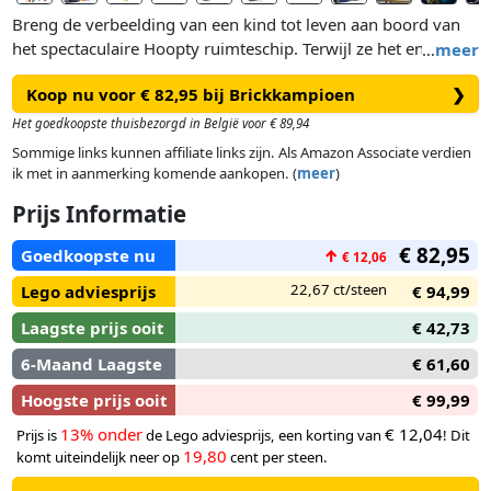
Breng de verbeelding van een kind tot leven aan boord van
het spectaculaire Hoopty ruimteschip. Terwijl ze het ene
…
meer
avontuur na het andere beleven, kunnen kinderen de 2
Koop nu voor € 82,95 bij Brickkampioen
❯
noppenschieters gebruiken als bescherming tegen aanvallen.
Door de cockpit van de Hoopty te openen krijgen ze toegang
Het goedkoopste thuisbezorgd in België voor € 89,94
tot de wetenschappelijke apparatuur, lp's en andere
Sommige links kunnen affiliate links zijn. Als Amazon Associate verdien
accessoires van het ruimteschip. Er is ook ruimte voor de
ik met in aanmerking komende aankopen. (
meer
)
bemanning van 3 minifiguren: Captain Marvel, Ms. Marvel en
Prijs Informatie
Photon – plus Goose de Flerken.
€ 82,95
Goedkoopste nu
↑
€ 12,06
22,67 ct/steen
Lego adviesprijs
€ 94,99
Laagste prijs ooit
€ 42,73
6-Maand Laagste
€ 61,60
Hoogste prijs ooit
€ 99,99
13% onder
€ 12,04
Prijs is
de Lego adviesprijs, een korting van
! Dit
19,80
komt uiteindelijk neer op
cent per steen.