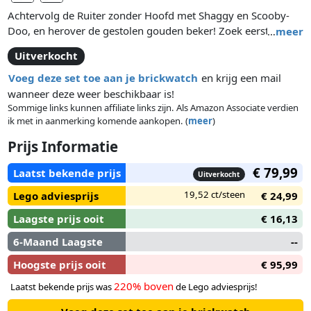
Achtervolg de Ruiter zonder Hoofd met Shaggy en Scooby-
Doo, en herover de gestolen gouden beker! Zoek eerst naar
…
meer
sporen en stijg dan op met het vliegtuig… maar kan Shaggy
Uitverkocht
eigenlijk wel een vliegtuig besturen? Laten we het maar
hopen! Scooby zit in de cockpit terwijl Shaggy aan de ketting
Voeg deze set toe aan je brickwatch
en krijg een mail
omlaag zwaait en probeert de kostbare beker te grijpen.
wanneer deze weer beschikbaar is!
Open het vuur met de hamburger-raketten om de Ruiter
Sommige links kunnen affiliate links zijn. Als Amazon Associate verdien
ik met in aanmerking komende aankopen. (
meer
)
zonder Hoofd van zijn paard te smijten. Verwijder zijn
pompoenhoofd-vermomming om de ware identiteit van de
Prijs Informatie
schurk te onthullen! Inclusief 2 minifiguren met een wapen
en accessoire-elementen: Shaggy en de Ruiter zonder Hoofd
€ 79,99
Laatst bekende prijs
Uitverkocht
/Elwood Crane, plus Scooby-Doo (zittende versie).
19,52 ct/steen
Lego adviesprijs
€ 24,99
Laagste prijs ooit
€ 16,13
6-Maand Laagste
--
Hoogste prijs ooit
€ 95,99
220% boven
Laatst bekende prijs was
de Lego adviesprijs!