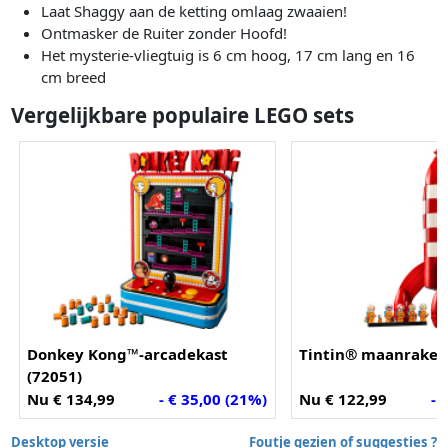
Laat Shaggy aan de ketting omlaag zwaaien!
Ontmasker de Ruiter zonder Hoofd!
Het mysterie-vliegtuig is 6 cm hoog, 17 cm lang en 16
cm breed
Vergelijkbare populaire LEGO sets
Donkey Kong™-arcadekast
Tintin® maanraket 
(72051)
Nu € 134,99
- € 35,00 (21%)
Nu € 122,99
- 
Desktop versie
Foutje gezien of suggesties ?