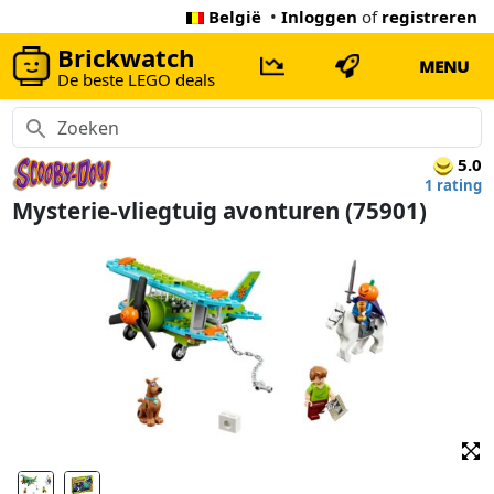
België
•
Inloggen
of
registreren
Brickwatch
MENU
De beste LEGO deals
5.0
1 rating
Mysterie-vliegtuig avonturen (75901)