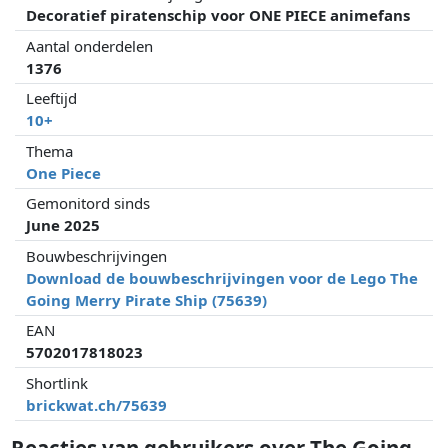
Decoratief piratenschip voor ONE PIECE animefans
Aantal onderdelen
1376
Leeftijd
10+
Thema
One Piece
Gemonitord sinds
June 2025
Bouwbeschrijvingen
Download de bouwbeschrijvingen voor de Lego The
Going Merry Pirate Ship (75639)
EAN
5702017818023
Shortlink
brickwat.ch/75639
Reacties van gebruikers over The Going