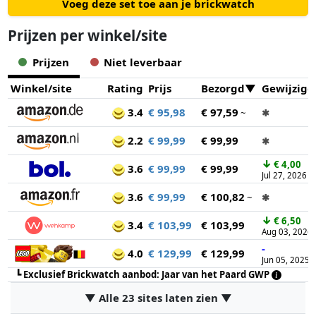
Voeg deze set toe aan je brickwatch
Prijzen per winkel/site
Prijzen
Niet leverbaar
Winkel/site
Rating
Prijs
Bezorgd
Gewijzigd
3.4
€ 95,98
€ 97,59
~
✱
2.2
€ 99,99
€ 99,99
✱
↓
€ 4,00
3.6
€ 99,99
€ 99,99
Jul 27, 2026
3.6
€ 99,99
€ 100,82
~
✱
↓
€ 6,50
3.4
€ 103,99
€ 103,99
Aug 03, 2026
-
4.0
€ 129,99
€ 129,99
Jun 05, 2025
┗
Exclusief Brickwatch aanbod: Jaar van het Paard GWP
▼ Alle 23 sites laten zien ▼