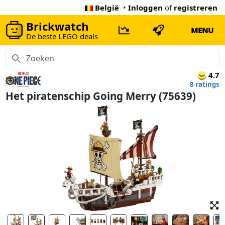
België
•
Inloggen
of
registreren
Brickwatch
MENU
De beste LEGO deals
4.7
8 ratings
Het piratenschip Going Merry (75639)