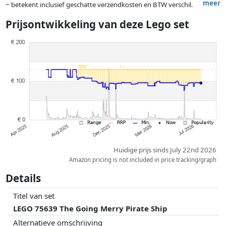
meer
~ betekent inclusief geschatte verzendkosten en BTW verschil.
Exacte verzendkosten zijn afhankelijk van o.a. afmetingen en/of
Prijsontwikkeling van deze Lego set
gewicht.
Prijzen en beschikbaarheid kunnen zijn veranderd sinds de laatste
controle. Volgorde is puur op basis van prijs, vergoedingen door
partners hebben hier geen enkele invoed op. Alleen bij gelijke prijzen
kunnen historische prestaties de volgorde beïnvloeden.
Huidige prijs sinds July 22nd 2026
Amazon pricing is not included in price tracking/graph
Details
Titel van set
LEGO 75639 The Going Merry Pirate Ship
Alternatieve omschrijving