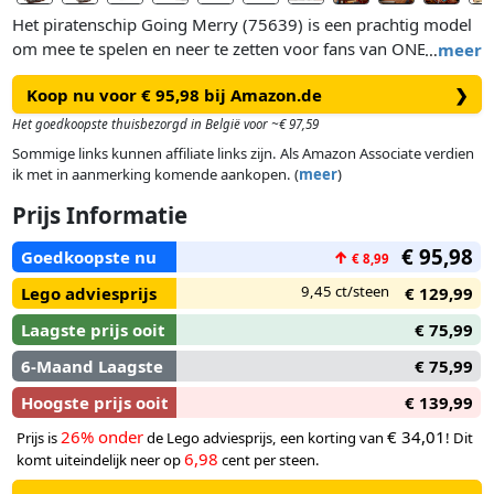
Het piratenschip Going Merry (75639) is een prachtig model
om mee te spelen en neer te zetten voor fans van ONE PIECE
…
meer
avonturen. Deze hoogwaardige LEGO® bouwset is een
Koop nu voor € 95,98 bij Amazon.de
❯
geweldig cadeau voor jongens en meisjes vanaf 10 jaar en
creatieve kinderen die dol zijn op de Strohoedpiraten.Aan
Het goedkoopste thuisbezorgd in België voor ~€ 97,59
boord vind je verschillende ruimtes: een bemanningshut,
Sommige links kunnen affiliate links zijn. Als Amazon Associate verdien
keuken, opslagruimte en werkplaats en het model wordt
ik met in aanmerking komende aankopen. (
meer
)
geleverd met 5 LEGO ONE PIECE minifiguren. Luffy zit op het
Prijs Informatie
boegbeeld van een schaap aan de voorkant van het schip met
daaronder een kanon. Zoro ontspant en traint op het dek en
€ 95,98
Goedkoopste nu
↑
€ 8,99
Nami bedient het roer aan de achterkant, waar haar favoriete
mandarijnenbomen op het dek groeien. Usopp klimt in de
9,45 ct/steen
Lego adviesprijs
€ 129,99
masten en houdt de wacht vanuit het kraaiennest en Sanji
Laagste prijs ooit
€ 75,99
brengt pannen naar de keuken via de trap. Inclusief 4
'Wanted'-posters.
6-Maand Laagste
€ 75,99
Hoogste prijs ooit
€ 139,99
26% onder
€ 34,01
Prijs is
de Lego adviesprijs, een korting van
! Dit
6,98
komt uiteindelijk neer op
cent per steen.