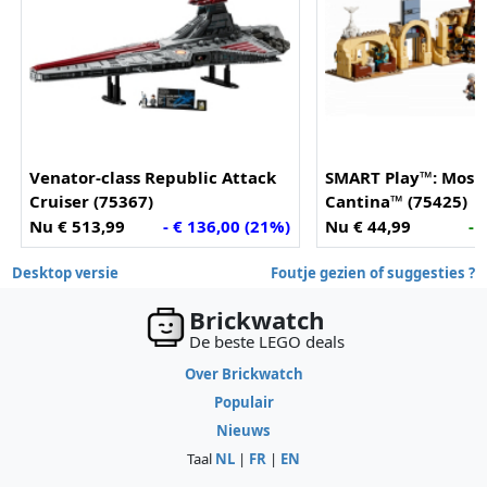
Venator-class Republic Attack
SMART Play™: Mos E
Cruiser (75367)
Cantina™ (75425)
Nu € 513,99
- € 136,00 (21%)
Nu € 44,99
- 
Desktop versie
Foutje gezien of suggesties ?
Brickwatch
De beste LEGO deals
Over Brickwatch
Populair
Nieuws
Taal
NL
|
FR
|
EN