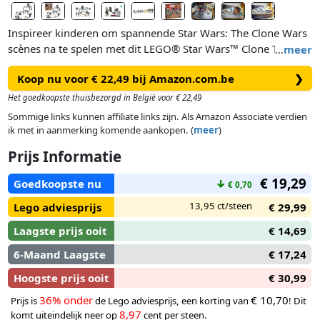
Inspireer kinderen om spannende Star Wars: The Clone Wars
scènes na te spelen met dit LEGO® Star Wars™ Clone Trooper
…
meer
& Battle Droid Battle Pack (75372) voor kinderen vanaf 7 jaar.
Koop nu voor € 22,49 bij Amazon.com.be
❯
De set bevat 4 LEGO Star Wars minifiguren en 5 LEGO
figuren – een Clone Shock Trooper, 3 Clone Troopers, 3 Super
Het goedkoopste thuisbezorgd in België voor € 22,49
Battle Droids en 2 Battle Droids – met wapens voor actiespel.
Sommige links kunnen affiliate links zijn. Als Amazon Associate verdien
Deze LEGO bouwset bevat ook een noppenschietende Star
ik met in aanmerking komende aankopen. (
meer
)
Wars speeder bike voor 2 Clone Troopers en een bouwbare
Prijs Informatie
STAP speeder voor een Battle Droid. Een tri-droid met 3
schieters en een verdedigingspost met een noppenschieter
€ 19,29
Goedkoopste nu
↓
€ 0,70
zorgen voor nog meer creatieve speelmogelijkheden.
13,95 ct/steen
Lego adviesprijs
€ 29,99
Laagste prijs ooit
€ 14,69
6-Maand Laagste
€ 17,24
Hoogste prijs ooit
€ 30,99
36% onder
€ 10,70
Prijs is
de Lego adviesprijs, een korting van
! Dit
8,97
komt uiteindelijk neer op
cent per steen.