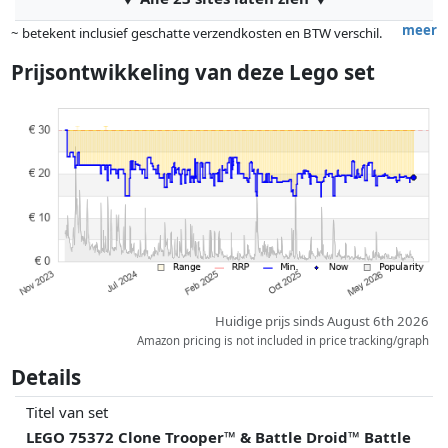
meer
~ betekent inclusief geschatte verzendkosten en BTW verschil.
Exacte verzendkosten zijn afhankelijk van o.a. afmetingen en/of
Prijsontwikkeling van deze Lego set
gewicht.
Prijzen en beschikbaarheid kunnen zijn veranderd sinds de laatste
controle. Volgorde is puur op basis van prijs, vergoedingen door
partners hebben hier geen enkele invoed op. Alleen bij gelijke prijzen
kunnen historische prestaties de volgorde beïnvloeden.
Huidige prijs sinds August 6th 2026
Amazon pricing is not included in price tracking/graph
Details
Titel van set
LEGO 75372 Clone Trooper™ & Battle Droid™ Battle