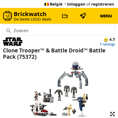
België
•
Inloggen
of
registreren
Brickwatch
MENU
De beste LEGO deals
4.7
7 ratings
Clone Trooper™ & Battle Droid™ Battle
Pack (75372)