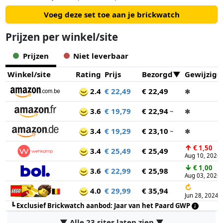
Voeg deze set toe aan je brickwatch
Prijzen per winkel/site
Prijzen
Niet leverbaar
Winkel/site
Rating
Prijs
Bezorgd
Gewijzigd
2.4
€ 22,49
€ 22,49
✱
3.6
€ 19,79
€ 22,94
~
✱
3.4
€ 19,29
€ 23,10
~
✱
↑
€ 1,50
3.4
€ 25,49
€ 25,49
Aug 10, 2026
↓
€ 1,00
3.6
€ 22,99
€ 25,98
Aug 03, 2026
↻
4.0
€ 29,99
€ 35,94
Jun 28, 2024
┗
Exclusief Brickwatch aanbod: Jaar van het Paard GWP
▼ Alle 23 sites laten zien ▼