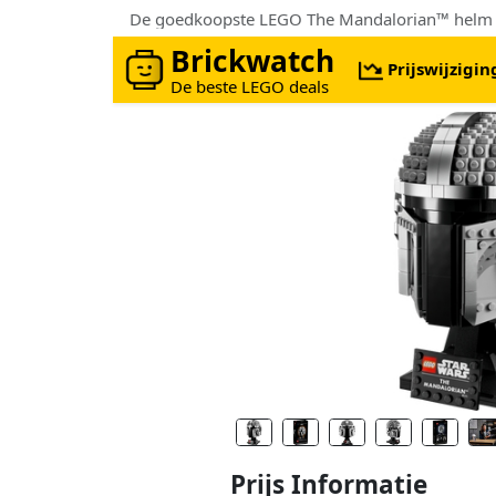
De goedkoopste LEGO The Mandalorian™ helm (
Brickwatch
Prijswijzigi
De beste LEGO deals
Prijs Informatie