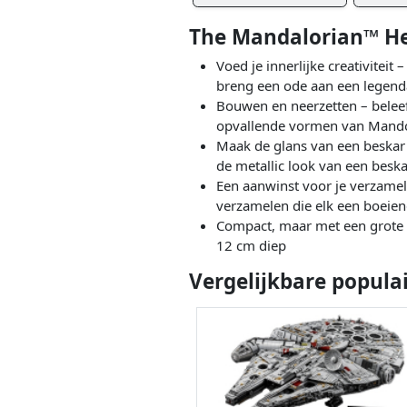
The Mandalorian™ H
Voed je innerlijke creativite
breng een ode aan een legend
Bouwen en neerzetten – belee
opvallende vormen van Mando
Maak de glans van een beskar 
de metallic look van een besk
Een aanwinst voor je verzame
verzamelen die elk een boeie
Compact, maar met een grote 
12 cm diep
Vergelijkbare popula