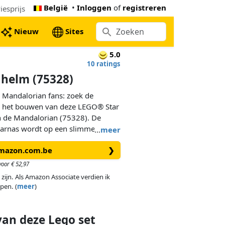
België
•
Inloggen
of
registreren
esprijs
Nieuw
Sites
5.0
10 ratings
helm (75328)
e Mandalorian fans: zoek de
s op het bouwen van deze LEGO® Star
n de Mandalorian (75328). De
 harnas wordt op een slimme
…
meer
 van gelakte onderdelen, terwijl
Amazon.com.be
❯
de grijstinten de authentieke
adrukt. De bouwbare
oor € 52,97
atje maakt deze blikvanger voor
 zijn. Als Amazon Associate verdien ik
f.
pen. (
meer
)
van deze Lego set