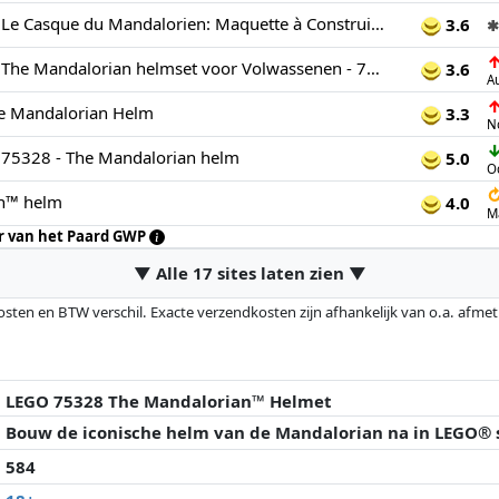
LEGO Star Wars Le Casque du Mandalorien: Maquette à Construire pour Adultes - Maquette et Modélisme - Objet Décoratif à Collectionner pour Les Fans de Star Wars Hommes et Femmes 75328
3.6
✱
LEGO Star Wars The Mandalorian helmset voor Volwassenen - 75328
3.6
A
e Mandalorian Helm
3.3
N
 75328 - The Mandalorian helm
5.0
O
n™ helm
4.0
M
ar van het Paard GWP
▼ Alle 17 sites laten zien ▼
osten en BTW verschil. Exacte verzendkosten zijn afhankelijk van o.a. afme
veranderd sinds de laatste controle. Volgorde is puur op basis van prijs, v
e prijzen kunnen historische prestaties de volgorde beïnvloeden.
LEGO 75328 The Mandalorian™ Helmet
Bouw de iconische helm van de Mandalorian na in LEGO® s
584