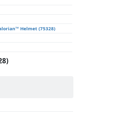
lorian™ Helmet (75328)
28)