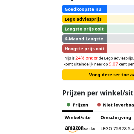
Goedkoopste nu
Lego adviesprijs
Laagste prijs ooit
6-Maand Laagste
Hoogste prijs ooit
24% onder
Prijs is
de Lego adviesprijs
9,07
komt uiteindelijk neer op
cent per
Voeg deze set toe a
Prijzen per winkel/si
Prijzen
Niet leverbaa
Winkel/site
Omschrijving