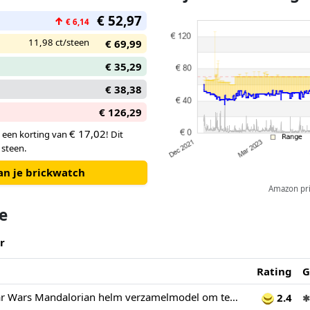
€ 52,97
↑
€ 6,14
11,98 ct/steen
€ 69,99
€ 35,29
€ 38,38
€ 126,29
€ 17,02
, een korting van
! Dit
 steen.
an je brickwatch
Amazon pric
te
r
Rating
G
LEGO 75328 Star Wars Mandalorian helm verzamelmodel om te bouwen, decoratie en cadeau voor volwassenen
2.4
✱