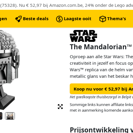
75328). Nu € 52,97 bij Amazon.com.be, 24% onder de Lego advi
ngen
Beste deals
Laagste ooit
Thema's
The Mandalorian™ 
Oproep aan alle Star Wars: Th
creativiteit in jezelf en focu
Wars™ replica van de helm va
metallic glans van het beskar
manier weergegeven met behulp
Koop nu voor € 52,97 bij 
je met de stenen in verschillen
contouren van de replica ben
Het goedkoopste thuisbezorgd in België v
displaystandaard met naampla
Sommige links kunnen affiliate links
thuis of op kantoor helemaal a
met in aanmerking komende aanko
Prijsontwikkeling 