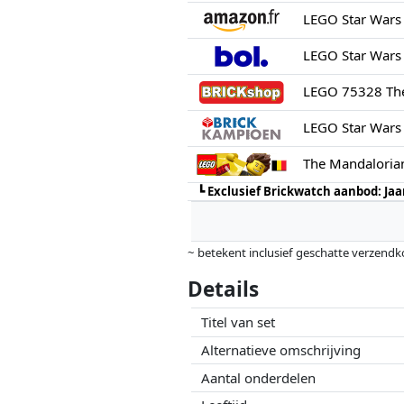
LEGO 75328 Th
LEGO Star Wars
The Mandaloria
┗
Exclusief Brickwatch aanbod: Ja
~ betekent inclusief geschatte verzendk
Prijzen en beschikbaarheid kunnen zijn 
Details
geen enkele invoed op. Alleen bij gelijk
Titel van set
Alternatieve omschrijving
Aantal onderdelen