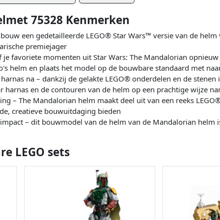
elmet 75328 Kenmerken
it – bouw een gedetailleerde LEGO® Star Wars™ versie van de hel
arische premiejager
f je favoriete momenten uit Star Wars: The Mandalorian opnieuw
's helm en plaats het model op de bouwbare standaard met naa
harnas na – dankzij de gelakte LEGO® onderdelen en de stenen in 
ar harnas en de contouren van de helm op een prachtige wijze n
ling – The Mandalorian helm maakt deel uit van een reeks LEGO
nde, creatieve bouwuitdaging bieden
impact – dit bouwmodel van de helm van de Mandalorian helm i
ire LEGO sets