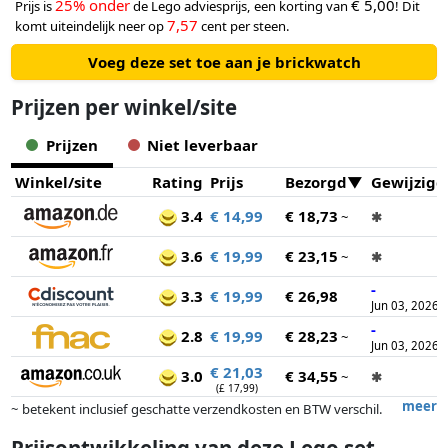
25% onder
€ 5,00
Prijs is
de Lego adviesprijs, een korting van
! Dit
7,57
komt uiteindelijk neer op
cent per steen.
Voeg deze set toe aan je brickwatch
Prijzen per winkel/site
Prijzen
Niet leverbaar
Winkel/site
Rating
Prijs
Bezorgd
Gewijzigd
3.4
€ 14,99
€ 18,73
~
✱
3.6
€ 19,99
€ 23,15
~
✱
-
3.3
€ 19,99
€ 26,98
Jun 03, 2026
-
2.8
€ 19,99
€ 28,23
~
Jun 03, 2026
€ 21,03
3.0
€ 34,55
~
✱
(£ 17,99)
meer
~ betekent inclusief geschatte verzendkosten en BTW verschil.
Exacte verzendkosten zijn afhankelijk van o.a. afmetingen en/of