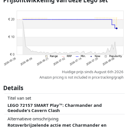
Prijsontwikkeling van deze Lego set
gewicht.
Prijzen en beschikbaarheid kunnen zijn veranderd sinds de laatste
controle. Volgorde is puur op basis van prijs, vergoedingen door
partners hebben hier geen enkele invoed op. Alleen bij gelijke prijzen
kunnen historische prestaties de volgorde beïnvloeden.
Huidige prijs sinds August 6th 2026
Amazon pricing is not included in price tracking/graph
Details
Titel van set
LEGO 72157 SMART Play™: Charmander and
Geodude's Cavern Clash
Alternatieve omschrijving
Rotsverbrijzelende actie met Charmander en