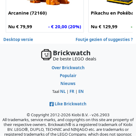
Arcanine (72160)
Pikachu en Pokéball
Nu € 79,99
- € 20,00 (20%)
Nu € 129,99
- 
Desktop versie
Foutje gezien of suggesties ?
Brickwatch
De beste LEGO deals
Over Brickwatch
Populair
Nieuws
Taal
NL
|
FR
|
EN
Like Brickwatch
© Copyright 2012-2026 Kiobi B.V. - v26.2903
All trademarks, service marks, and copyrights on this site are property of
their respective owners. Brickwatch® is a registered trademark of Kiobi
BV. LEGO®, DUPLO, TECHNIC and NINJAGO etc. are trademarks or
registered trademarks of the LEGO Company, which does not sponsor,