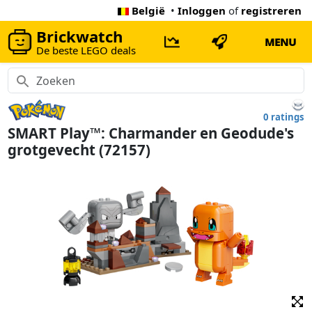
België
•
Inloggen
of
registreren
Brickwatch
MENU
De beste LEGO deals
0 ratings
SMART Play™: Charmander en Geodude's
grotgevecht (72157)