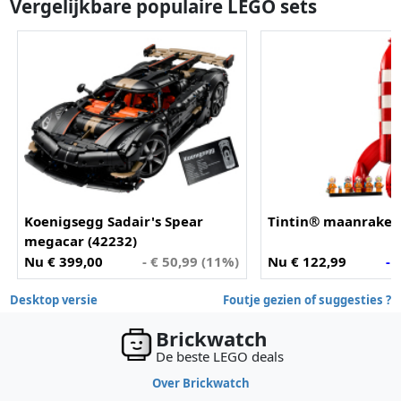
Vergelijkbare populaire LEGO sets
Koenigsegg Sadair's Spear
Tintin® maanraket 
megacar (42232)
Nu € 399,00
- € 50,99 (11%)
Nu € 122,99
- 
Desktop versie
Foutje gezien of suggesties ?
Brickwatch
De beste LEGO deals
Over Brickwatch