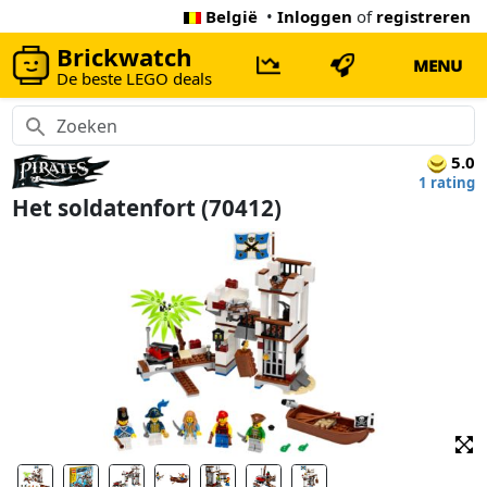
België
•
Inloggen
of
registreren
Brickwatch
MENU
De beste LEGO deals
5.0
1 rating
Het soldatenfort (70412)