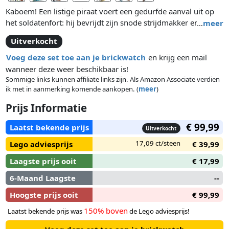
Kaboem! Een listige piraat voert een gedurfde aanval uit op
het soldatenfort: hij bevrijdt zijn snode strijdmakker en steelt
…
meer
de schat! De soldaat brengt het kanon in stelling en de
Uitverkocht
gouverneur en zijn dochter storten zich in de strijd. Verhinder
de ontsnapping van de piraten: takel de buit uit hun roeiboot
Voeg deze set toe aan je brickwatch
en krijg een mail
en open het vuur. Breng de boot tot zinken, neem de
wanneer deze weer beschikbaar is!
doorweekte piraten gevangen en zet ze achter slot en
Sommige links kunnen affiliate links zijn. Als Amazon Associate verdien
ik met in aanmerking komende aankopen. (
meer
)
grendel! Beleef spannende avonturen met de LEGO® Pirates
Soldatenfort-set inclusief gevangeniscel met
Prijs Informatie
ontsnappingsfunctie. Combineer deze set met LEGO® Pirates
Soldaten uitkijkpost (productnr. 70410) voor een nog groter
€ 99,99
Laatst bekende prijs
Uitverkocht
piratenavontuur! Inclusief 5 minifiguren met diverse wapens
17,09 ct/steen
Lego adviesprijs
€ 39,99
en accessoires: Gouverneur, gouverneursdochter, soldaat en
2 piraten.
Laagste prijs ooit
€ 17,99
6-Maand Laagste
--
Hoogste prijs ooit
€ 99,99
150% boven
Laatst bekende prijs was
de Lego adviesprijs!