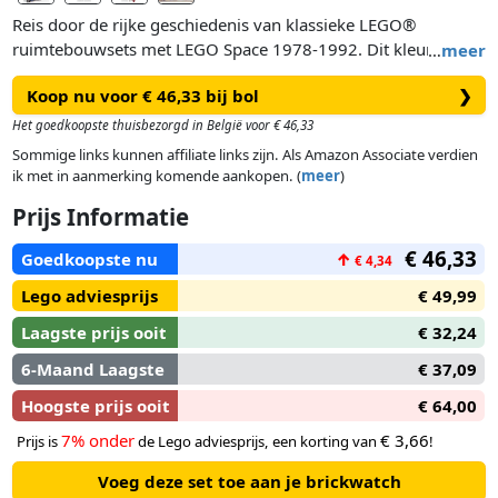
Reis door de rijke geschiedenis van klassieke LEGO®
ruimtebouwsets met LEGO Space 1978-1992. Dit kleurrijke
…
meer
hardcover LEGO boek van 200 pagina's staat boordevol
Koop nu voor € 46,33 bij bol
❯
foto's, illustraties, weetjes, statistieken en verhalen over de
verbazingwekkende ruimtesets van de LEGO Groep die
Het goedkoopste thuisbezorgd in België voor € 46,33
tussen 1978 en 1992 zijn uitgebracht en de wereldwijde
Sommige links kunnen affiliate links zijn. Als Amazon Associate verdien
gebeurtenissen waarop ze zijn geïnspireerd. Dit boek zal
ik met in aanmerking komende aankopen. (
meer
)
geliefd zijn bij de jonge bouwers van vandaag, LEGO
Prijs Informatie
verzamelaars en volwassenen die willen genieten van de
nostalgie van hun kindertijd.
€ 46,33
Goedkoopste nu
↑
€ 4,34
Lego adviesprijs
€ 49,99
Laagste prijs ooit
€ 32,24
6-Maand Laagste
€ 37,09
Hoogste prijs ooit
€ 64,00
7% onder
€ 3,66
Prijs is
de Lego adviesprijs, een korting van
!
Voeg deze set toe aan je brickwatch