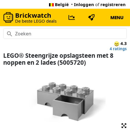
België
•
Inloggen
of
registreren
Brickwatch
MENU
De beste LEGO deals
4.3
4 ratings
LEGO® Steengrijze opslagsteen met 8
noppen en 2 lades (5005720)