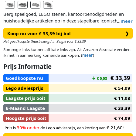
Berg speelgoed, LEGO stenen, kantoorbenodigdheden en
huishoudelijke artikelen op in deze stapelbare iconische
…
meer
LEGO® 5005720 Steengrijze opslagsteen met 8 noppen en 2
Koop nu voor € 33,39 bij bol
❯
lades. Deze handige opslagsteen met 2 opbergruimtes en
lades kan op een bureau, op een plank of op de vloer worden
Het goedkoopste thuisbezorgd in België voor € 33,39
geplaatst.
Sommige links kunnen affiliate links zijn. Als Amazon Associate verdien
Met de enorme LEGO noppen kun je meerdere LEGO
ik met in aanmerking komende aankopen. (
meer
)
opslagstenen op elkaar stapelen. Ze zijn verkrijgbaar in
Prijs Informatie
verschillende kleuren. Zo kun je ze door elkaar gebruiken en
stapelen om elke kamer of kantoor op te fleuren.
€ 33,39
Goedkoopste nu
↓
€ 0,03
Lego adviesprijs
€ 54,99
Laagste prijs ooit
€ 11,98
6-Maand Laagste
€ 33,39
Hoogste prijs ooit
€ 74,99
39% onder
€ 21,60
Prijs is
de Lego adviesprijs, een korting van
!