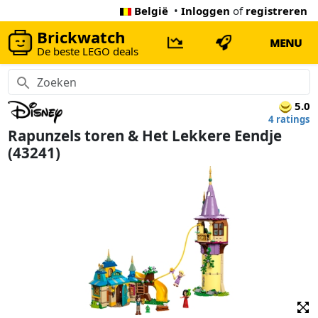
België
•
Inloggen
of
registreren
Brickwatch
MENU
De beste LEGO deals
5.0
4 ratings
Rapunzels toren & Het Lekkere Eendje
(43241)