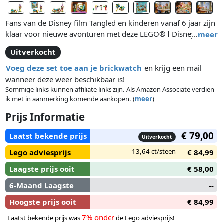
Fans van de Disney film Tangled en kinderen vanaf 6 jaar zijn
klaar voor nieuwe avonturen met deze LEGO® ǀ Disney
…
meer
Princess Rapunzels toren & Het Lekkere Eendje (43241)
Uitverkocht
bouw- en speelset. In de doos vind je een toren van 4
verdiepingen met een geheim laboratorium, een
Voeg deze set toe aan je brickwatch
en krijg een mail
keuken/knutselruimte, een slaapkamer, een kabelbaan naar
wanneer deze weer beschikbaar is!
de herberg en een la met een extra schilderij en elementen.
Sommige links kunnen affiliate links zijn. Als Amazon Associate verdien
ik met in aanmerking komende aankopen. (
meer
)
Herberg Het Lekkere Eendje bevat een tafel, stoelen en een
bouwbare piano. Inclusief LEGO ǀ Disney minipoppetjes van
Prijs Informatie
Rapunzel, Flynn Rider en Moeder Gothel, een Pascal LEGO ǀ
Disney dierenfiguur, Rapunzels koekenpan en nog veel meer
€ 79,00
Laatst bekende prijs
Uitverkocht
verhaalideeën.
13,64 ct/steen
Lego adviesprijs
€ 84,99
Laagste prijs ooit
€ 58,00
6-Maand Laagste
--
Hoogste prijs ooit
€ 84,99
7% onder
Laatst bekende prijs was
de Lego adviesprijs!