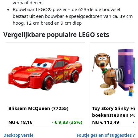
verhaalideeën
Bouwbaar LEGO® plezier – de 623-delige bouwset
bestaat uit een bouwbar e speelgoedtoren van ca. 39 cm
hoog, 12 cm breed en 9 cm diep
Vergelijkbare populaire LEGO sets
Bliksem McQueen (77255)
Toy Story Slinky Ho
boekensteunen (43
Nu € 18,16
- € 9,83 (35%)
Nu € 112,49
- 
Desktop versie
Foutje gezien of suggesties ?