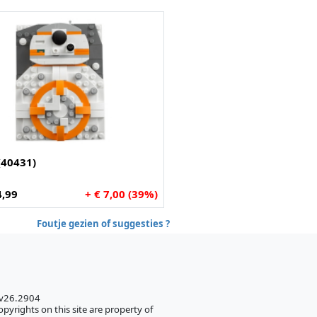
(40431)
4,99
+ € 7,00 (39%)
Foutje gezien of suggesties ?
 v26.2904
pyrights on this site are property of