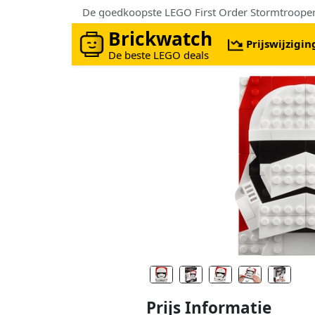
De goedkoopste LEGO First Order Stormtrooper™
Brickwatch
Prijswijzigi
De beste LEGO deals
Prijs Informatie