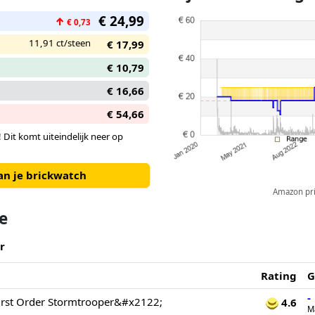
€ 24,99
↑
€ 0,73
11,91 ct/steen
€ 17,99
€ 10,79
€ 16,66
€ 54,66
 Dit komt uiteindelijk neer op
an je brickwatch
Amazon pric
te
r
Rating
G
-
irst Order Stormtrooper&#x2122;
4.6
M