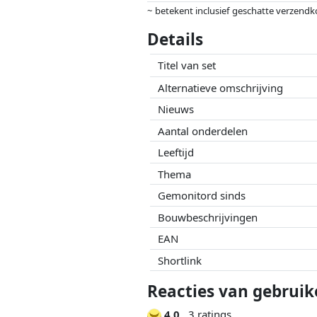
~ betekent inclusief geschatte verzendk
Prijzen en beschikbaarheid kunnen zijn 
Details
geen enkele invoed op. Alleen bij gelijk
Titel van set
Alternatieve omschrijving
Nieuws
Aantal onderdelen
Leeftijd
Thema
Gemonitord sinds
Bouwbeschrijvingen
EAN
Shortlink
Reacties van gebruik
4.0
3 ratings