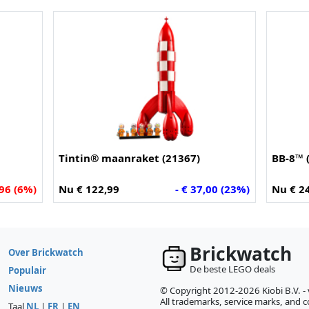
Tintin® maanraket (21367)
BB-8™ 
,96 (6%)
Nu € 122,99
- € 37,00 (23%)
Nu € 2
Brickwatch
Over Brickwatch
De beste LEGO deals
Populair
Nieuws
© Copyright 2012-2026 Kiobi B.V. -
All trademarks, service marks, and co
Taal
NL
|
FR
|
EN