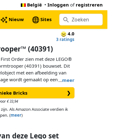
België
•
Inloggen
of
registreren
Nieuw
Sites
4.0
3 ratings
rooper™ (40391)
e First Order zien met deze LEGO®
tormtrooper (40391) bouwset. Dit
object met een afbeelding van
nage wordt gemaakt op een 12x16-
…
meer
gezet of aan de muur
nieke Bricks
❯
e haak. Een leuk cadeau voor
 gelegenheid van een verjaardag of
oor € 33,94
nwinst voor de LEGO Brick
 zijn. Als Amazon Associate verdien ik
g van elke bouwer.
pen. (
meer
)
van deze Lego set