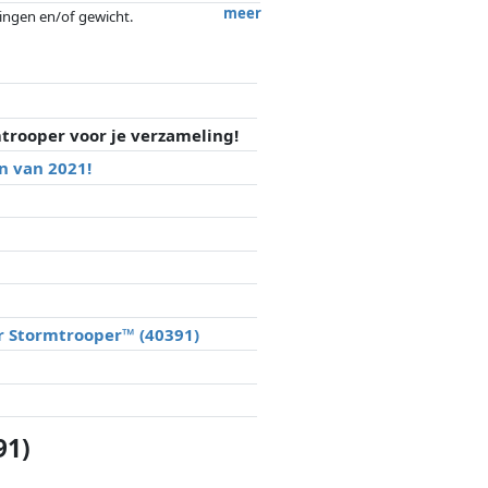
meer
tingen en/of gewicht.
ergoedingen door partners hebben hier
trooper voor je verzameling!
n van 2021!
r Stormtrooper™ (40391)
91)