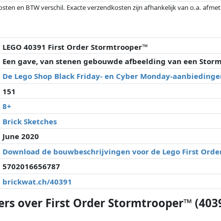
osten en BTW verschil. Exacte verzendkosten zijn afhankelijk van o.a. afme
veranderd sinds de laatste controle. Volgorde is puur op basis van prijs, v
e prijzen kunnen historische prestaties de volgorde beïnvloeden.
LEGO 40391 First Order Stormtrooper™
Een gave, van stenen gebouwde afbeelding van een Storm
De Lego Shop Black Friday- en Cyber Monday-aanbiedinge
151
8+
Brick Sketches
June 2020
Download de bouwbeschrijvingen voor de Lego First Orde
5702016656787
brickwat.ch/40391
ers over First Order Stormtrooper™ (403