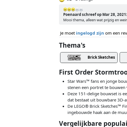
Poenaard schreef op Mar 28, 2021
Mooi thema, alleen wat prijzig en we
Je moet
ingelogd zijn
om een revi
Thema's
Brick Sketches
First Order Stormtr
Star Wars™ fans en jonge bou
stenen een portret te bouwen v
Deze 151-delige bouwset is e
dat bestaat uit bouwbare 3D
De LEGO® Brick Sketches™ Firs
ingebouwde haak aan de muur h
Vergelijkbare popula