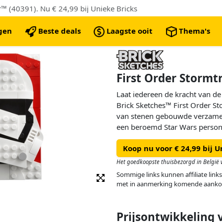
 (40391). Nu € 24,99 bij Unieke Bricks
ngen
Beste deals
Laagste ooit
Thema's
First Order Stormt
Laat iedereen de kracht van d
Brick Sketches™ First Order S
van stenen gebouwde verzamel
een beroemd Star Wars perso
bouwplaat en kan worden neer
Koop nu voor € 24,99 bij U
opgehangen met de ingebouwd
kinderen en Star Wars fans ter
Het goedkoopste thuisbezorgd in België v
de feestdagen en een echte aa
Sommige links kunnen affiliate links
Sketches portrettenverzamelin
met in aanmerking komende aanko
Prijsontwikkeling 