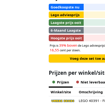
Goedkoopste nu
Lego adviesprijs
Laagste prijs ooit
6-Maand Laagste
Hoogste prijs ooit
39% boven
Prijs is
de Lego adviesprijs!
16,55
cent per steen.
Voeg deze set toe a
Prijzen per winkel/si
Prijzen
Niet leverbaa
Winkel/site
Omschrijving
LEGO 40391 - F