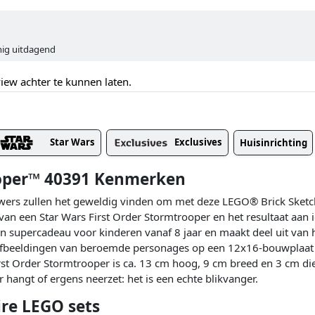
:
inig uitdagend
ew achter te kunnen laten.
Star Wars
Exclusives
Huisinrichting
ooper™ 40391 Kenmerken
wers zullen het geweldig vinden om met deze LEGO® Brick Sketc
an een Star Wars First Order Stormtrooper en het resultaat aan i
en supercadeau voor kinderen vanaf 8 jaar en maakt deel uit va
-afbeeldingen van beroemde personages op een 12x16-bouwplaat
t Order Stormtrooper is ca. 13 cm hoog, 9 cm breed en 3 cm diep
angt of ergens neerzet: het is een echte blikvanger.
ire LEGO sets