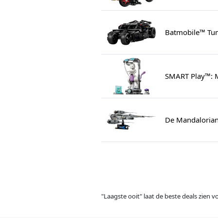
Batmobile™ Tu
SMART Play™: M
De Mandalorian
"Laagste ooit" laat de beste deals zien 