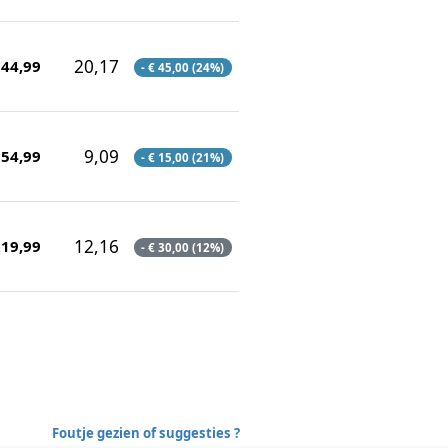
20,17
144,99
- € 45,00 (24%)
9,09
 54,99
- € 15,00 (21%)
12,16
219,99
- € 30,00 (12%)
Foutje gezien of suggesties ?