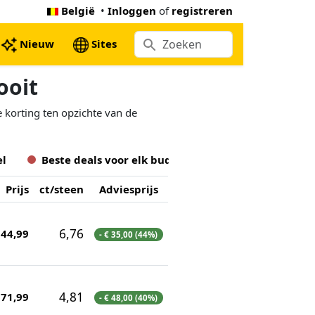
België
•
Inloggen
of
registreren
Nieuw
Sites
ooit
e korting ten opzichte van de
el
Beste deals voor
elk
budget
Prijs
ct/steen
Adviesprijs
6,76
 44,99
- € 35,00 (44%)
4,81
 71,99
- € 48,00 (40%)