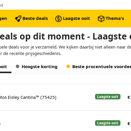
it
ngen
Beste deals
Laagste ooit
Thema's
eals op dit moment - Laagste 
le deals voor je verzameld. We kijken daarbij niet alleen naar d
r de recente prijsgeschiedenis.
ooit
Hoogste korting
Beste procentuele voorde
os Eisley Cantina™ (75425)
€
Laagste ooit
)
€
Laagste ooit