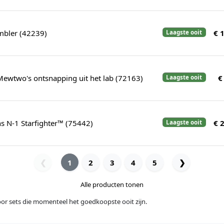
mbler (42239)
€ 
Laagste ooit
ewtwo's ontsnapping uit het lab (72163)
€
Laagste ooit
s N-1 Starfighter™ (75442)
€ 
Laagste ooit
1
2
3
4
5
❯
❮
Alle producten tonen
voor sets die momenteel het goedkoopste ooit zijn.