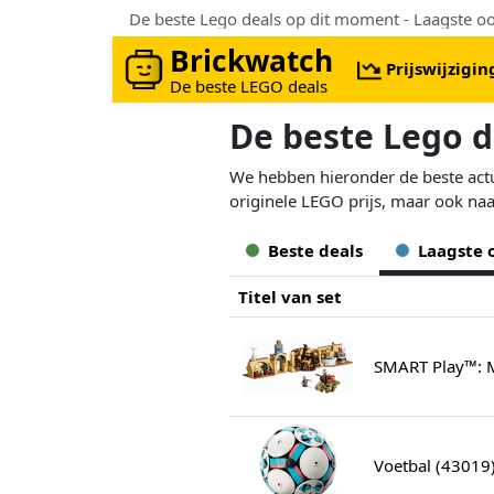
De beste Lego deals op dit moment - Laagste oo
Brickwatch
Prijswijzigi
De beste LEGO deals
De beste Lego d
We hebben hieronder de beste actue
originele LEGO prijs, maar ook naa
Beste deals
Laagste 
Titel van set
SMART Play™: M
Voetbal (43019