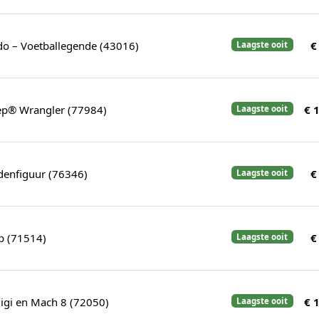
do – Voetballegende (43016)
€
Laagste ooit
eep® Wrangler (77984)
€ 
Laagste ooit
denfiguur (76346)
€
Laagste ooit
p (71514)
€
Laagste ooit
igi en Mach 8 (72050)
€ 
Laagste ooit