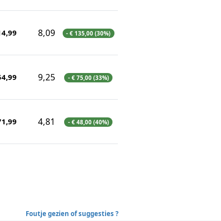
8,09
14,99
- € 135,00 (30%)
9,25
54,99
- € 75,00 (33%)
4,81
71,99
- € 48,00 (40%)
Foutje gezien of suggesties ?