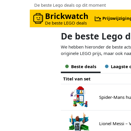
De beste Lego deals op dit moment
Brickwatch
Prijswijzigi
De beste LEGO deals
De beste Lego 
We hebben hieronder de beste actue
originele LEGO prijs, maar ook naa
Beste deals
Laagste 
Titel van set
Spider-Mans hu
Lionel Messi – 