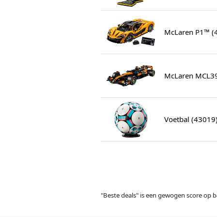
McLaren P1™ (
McLaren MCL39
Voetbal (43019
"Beste deals" is een gewogen score op ba