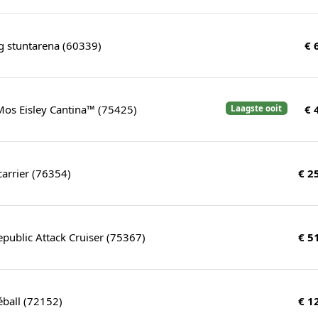
g stuntarena (60339)
€ 
os Eisley Cantina™ (75425)
€ 
Laagste ooit
icarrier (76354)
€ 2
epublic Attack Cruiser (75367)
€ 5
éball (72152)
€ 1