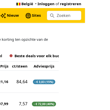
België
•
Inloggen
of
registreren
Nieuw
Sites
e korting ten opzichte van de
el
Beste deals voor
elk
budget
Prijs
ct/steen
Adviesprijs
84,64
21,16
- € 3,83 (15%)
7,57
07,99
- € 72,00 (40%)