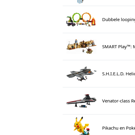
Dubbele loopin
SMART Play™: M
S.H.I.E.L.D. Hel
Venator-class R
Pikachu en Pok