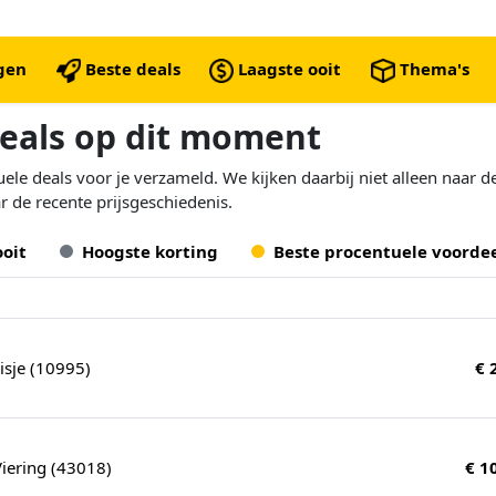
ngen
Beste deals
Laagste ooit
Thema's
deals op dit moment
le deals voor je verzameld. We kijken daarbij niet alleen naar d
r de recente prijsgeschiedenis.
ooit
Hoogste korting
Beste procentuele voorde
isje (10995)
€ 
Viering (43018)
€ 1