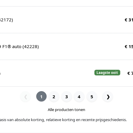
42172)
€ 3
 F1® auto (42228)
€ 1
)
€ 
Laagste ooit
1
2
3
4
5
❯
❮
Alle producten tonen
sis van absolute korting, relatieve korting en recente prijsgeschiedenis.