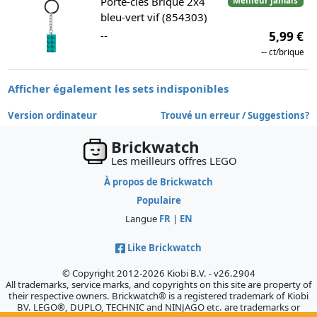
Porte-clés Brique 2x4
Meilleur jamais
bleu-vert vif (854303)
--
5,99 €
--
ct/brique
Afficher également les sets indisponibles
Version ordinateur
Trouvé un erreur / Suggestions?
Brickwatch
Les meilleurs offres LEGO
À propos de Brickwatch
Populaire
Langue
FR
|
EN
Like Brickwatch
© Copyright 2012-2026 Kiobi B.V. - v26.2904
All trademarks, service marks, and copyrights on this site are property of
their respective owners. Brickwatch® is a registered trademark of Kiobi
BV. LEGO®, DUPLO, TECHNIC and NINJAGO etc. are trademarks or