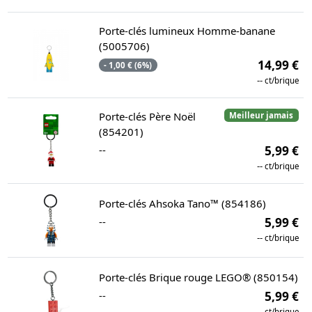
Porte-clés lumineux Homme-banane
(5005706)
14,99 €
- 1,00 € (6%)
--
ct/brique
Porte-clés Père Noël
Meilleur jamais
(854201)
--
5,99 €
--
ct/brique
Porte-clés Ahsoka Tano™ (854186)
--
5,99 €
--
ct/brique
Porte-clés Brique rouge LEGO® (850154)
--
5,99 €
--
ct/brique