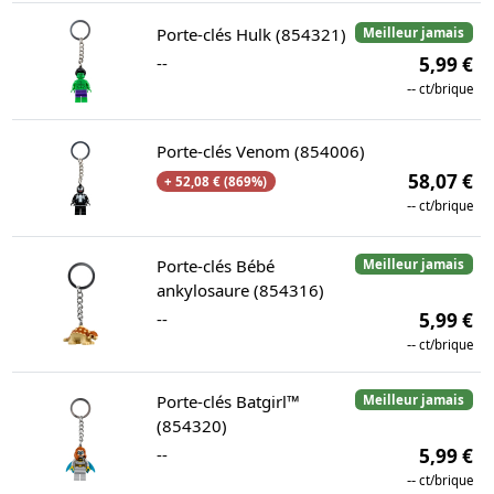
Porte-clés Hulk (854321)
Meilleur jamais
--
5,99 €
--
ct/brique
Porte-clés Venom (854006)
58,07 €
+ 52,08 € (869%)
--
ct/brique
Porte-clés Bébé
Meilleur jamais
ankylosaure (854316)
--
5,99 €
--
ct/brique
Porte-clés Batgirl™
Meilleur jamais
(854320)
--
5,99 €
--
ct/brique