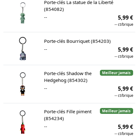
Porte-clés La statue de la Liberté
(854082)
--
5,99 €
--
ct/brique
Porte-clés Bourriquet (854203)
--
5,99 €
--
ct/brique
Porte-clés Shadow the
Meilleur jamais
Hedgehog (854302)
--
5,99 €
--
ct/brique
Porte-clés Fille piment
Meilleur jamais
(854234)
--
5,99 €
--
ct/brique