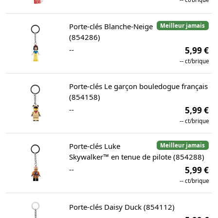
Porte-clés Blanche-Neige
Meilleur jamais
(854286)
--
5,99 €
--
ct/brique
Porte-clés Le garçon bouledogue français
(854158)
--
5,99 €
--
ct/brique
Porte-clés Luke
Meilleur jamais
Skywalker™ en tenue de pilote (854288)
--
5,99 €
--
ct/brique
Porte-clés Daisy Duck (854112)