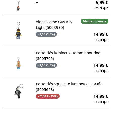
--
5,99 €
--
ct/brique
Video Game Guy Key
Meilleur jamais
Light (5008990)
14,99 €
- 1,00 € (6%)
--
ct/brique
Porte-clés lumineux Homme hot-dog
(5005705)
14,99 €
- 1,00 € (6%)
--
ct/brique
Porte-clés squelette lumineux LEGO®
(5005668)
14,99 €
+ 2,00 € (15%)
--
ct/brique