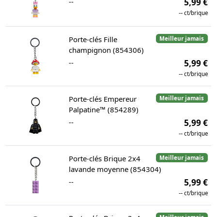
--
5,99 €
--
ct/brique
Porte-clés Fille
Meilleur jamais
champignon (854306)
--
5,99 €
--
ct/brique
Porte-clés Empereur
Meilleur jamais
Palpatine™ (854289)
--
5,99 €
--
ct/brique
Porte-clés Brique 2x4
Meilleur jamais
lavande moyenne (854304)
--
5,99 €
--
ct/brique