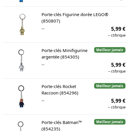
Porte-clés Figurine dorée LEGO®
(850807)
--
5,99 €
--
ct/brique
Porte-clés Minifigurine
Meilleur jamais
argentée (854305)
--
5,99 €
--
ct/brique
Porte-clés Rocket
Meilleur jamais
Raccoon (854296)
--
5,99 €
--
ct/brique
Porte-clés Batman™
Meilleur jamais
(854235)