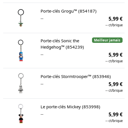
Porte-clés Grogu™ (854187)
--
5,99 €
--
ct/brique
Porte-clés Sonic the
Meilleur jamais
Hedgehog™ (854239)
--
5,99 €
--
ct/brique
Porte-clés Stormtrooper™ (853946)
--
5,99 €
--
ct/brique
Le porte-clés Mickey (853998)
--
5,99 €
--
ct/brique