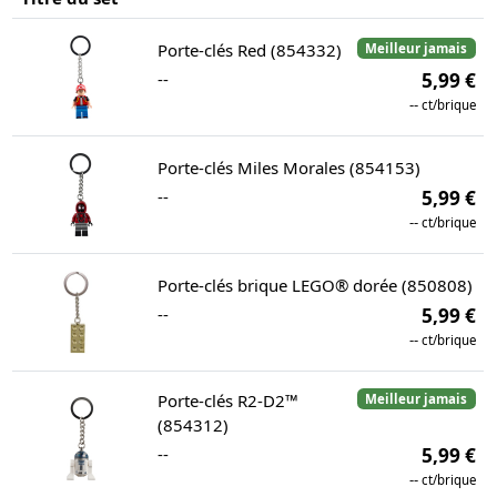
Porte-clés Red (854332)
Meilleur jamais
--
5,99 €
--
ct/brique
Porte-clés Miles Morales (854153)
--
5,99 €
--
ct/brique
Porte-clés brique LEGO® dorée (850808)
--
5,99 €
--
ct/brique
Porte-clés R2-D2™
Meilleur jamais
(854312)
--
5,99 €
--
ct/brique