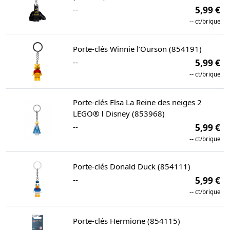
--
5,99 €
--
ct/brique
Porte-clés Winnie l’Ourson (854191)
--
5,99 €
--
ct/brique
Porte-clés Elsa La Reine des neiges 2
LEGO® ǀ Disney (853968)
--
5,99 €
--
ct/brique
Porte-clés Donald Duck (854111)
--
5,99 €
--
ct/brique
Porte-clés Hermione (854115)