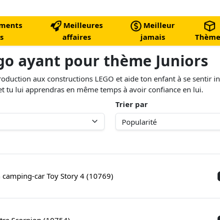
ments
Meilleures
Meilleur
s
affaires
jamais
Thème
ego ayant pour thème Juniors
roduction aux constructions LEGO et aide ton enfant à se sentir 
t tu lui apprendras en même temps à avoir confiance en lui.
Trier par
 camping-car Toy Story 4 (10769)
tre Scorpion (10754)