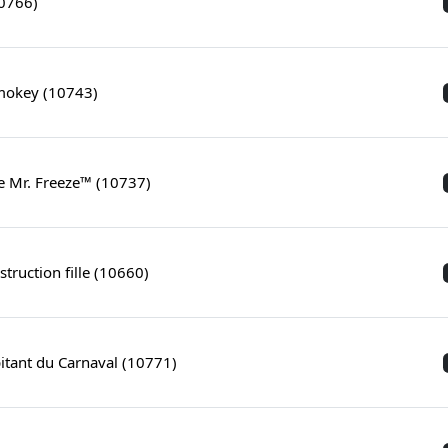
0766)
mokey (10743)
 Mr. Freeze™ (10737)
struction fille (10660)
itant du Carnaval (10771)