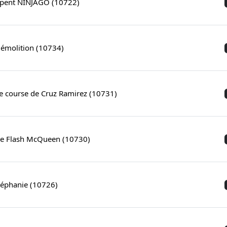
erpent NINJAGO (10722)
démolition (10734)
e course de Cruz Ramirez (10731)
de Flash McQueen (10730)
téphanie (10726)