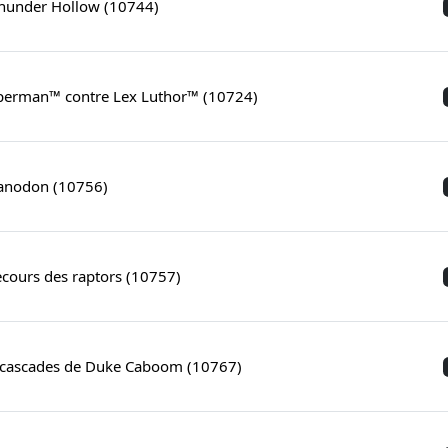
Thunder Hollow (10744)
perman™ contre Lex Luthor™ (10724)
ranodon (10756)
cours des raptors (10757)
e cascades de Duke Caboom (10767)