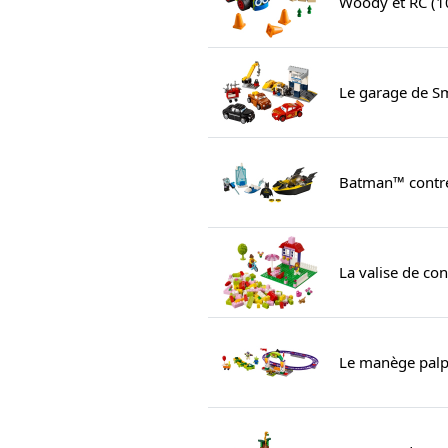
Woody et RC (1
Le garage de S
Batman™ contre
La valise de con
Le manège palp