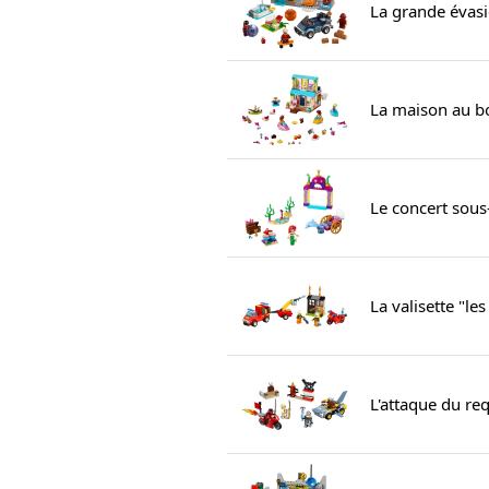
La grande évas
La maison au bo
Le concert sous
La valisette "l
L'attaque du re