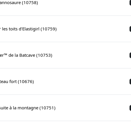
rannosaure (10758)
 les toits d'Elastigirl (10759)
ker™ de la Batcave (10753)
teau fort (10676)
suite à la montagne (10751)