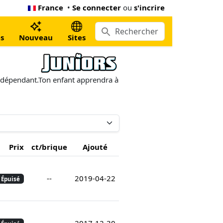
France
•
Se connecter
ou
s'incrire
s
Nouveau
Sites
indépendant.Ton enfant apprendra à
Prix
ct/brique
Ajouté
--
2019-04-22
Épuisé
--
2017-12-30