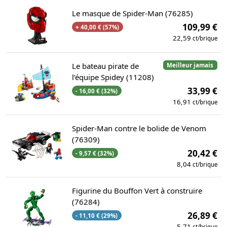
Le masque de Spider-Man (76285)
109,99 €
+ 40,00 € (57%)
22,59
ct/brique
Le bateau pirate de
Meilleur jamais
l’équipe Spidey (11208)
33,99 €
- 16,00 € (32%)
16,91
ct/brique
Spider-Man contre le bolide de Venom
(76309)
20,42 €
- 9,57 € (32%)
8,04
ct/brique
Figurine du Bouffon Vert à construire
(76284)
26,89 €
- 11,10 € (29%)
5,71
ct/brique