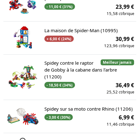
23,99 €
- 11,00 € (31%)
15,58
ct/brique
La maison de Spider-Man (10995)
30,99 €
+ 6,00 € (24%)
123,96
ct/brique
Spidey contre le raptor
Meilleur jamais
de Gobby à la cabane dans l’arbre
(11200)
36,49 €
- 18,50 € (34%)
25,52
ct/brique
Spidey sur sa moto contre Rhino (11206)
6,99 €
- 3,00 € (30%)
11,46
ct/brique