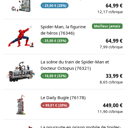
64,99 €
- 25,00 € (28%)
12,17
ct/brique
Spider-Man, la figurine
Meilleur jamais
de héros (76346)
64,99 €
- 35,00 € (35%)
7,99
ct/brique
La scène du train de Spider-Man et
Docteur Octopus (76321)
33,99 €
- 16,00 € (32%)
8,65
ct/brique
Le Daily Bugle (76178)
449,00 €
+ 99,01 € (28%)
11,90
ct/brique
La poursuite en prison mobile de Spider-