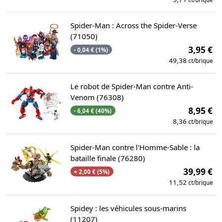
Spider-Man : Across the Spider-Verse
(71050)
3,95 €
- 0,04 € (1%)
49,38
ct/brique
Le robot de Spider-Man contre Anti-
Venom (76308)
8,95 €
- 6,04 € (40%)
8,36
ct/brique
Spider-Man contre l'Homme-Sable : la
bataille finale (76280)
39,99 €
+ 2,00 € (5%)
11,52
ct/brique
Spidey : les véhicules sous-marins
(11207)