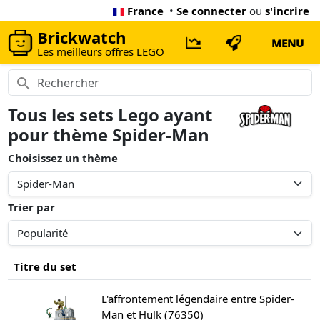
France
•
Se connecter
ou
s'incrire
Brickwatch
MENU
Les meilleurs offres LEGO
Tous les sets Lego ayant
pour thème Spider-Man
Choisissez un thème
Trier par
Titre du set
L'affrontement légendaire entre Spider-
Man et Hulk (76350)