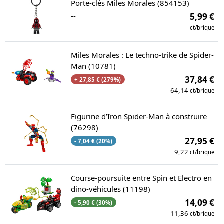
Porte-clés Miles Morales (854153)
--
5,99 €
--
ct/brique
Miles Morales : Le techno-trike de Spider-
Man (10781)
37,84 €
+ 27,85 € (279%)
64,14
ct/brique
Figurine d’Iron Spider-Man à construire
(76298)
27,95 €
- 7,04 € (20%)
9,22
ct/brique
Course-poursuite entre Spin et Electro en
dino-véhicules (11198)
14,09 €
- 5,90 € (30%)
11,36
ct/brique