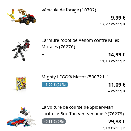
Véhicule de forage (10792)
--
9,99 €
17,22
ct/brique
L’armure robot de Venom contre Miles
Morales (76276)
--
14,99 €
11,19
ct/brique
Mighty LEGO® Mechs (5007211)
11,09 €
- 3,90 € (26%)
--
ct/brique
La voiture de course de Spider-Man
contre le Bouffon Vert venomisé (76279)
29,88 €
- 0,11 € (0%)
13,16
ct/brique