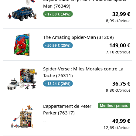
Man (76349)
32,99 €
- 17,00 € (34%)
8,99
ct/brique
The Amazing Spider-Man (31209)
149,00 €
- 50,99 € (25%)
7,10
ct/brique
Spider-Verse : Miles Morales contre La
Tache (76311)
36,75 €
- 13,24 € (26%)
9,80
ct/brique
L’appartement de Peter
Meilleur jamais
Parker (76317)
--
49,99 €
12,69
ct/brique