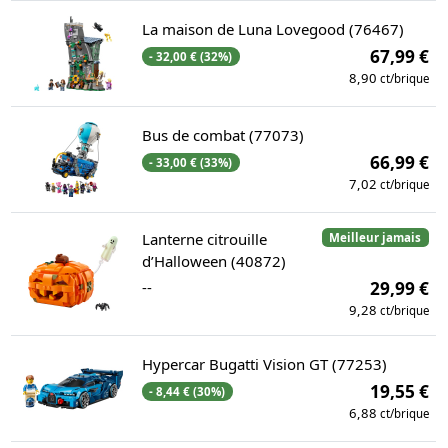
La maison de Luna Lovegood (76467)
67,99 €
- 32,00 € (32%)
8,90
ct/brique
Bus de combat (77073)
66,99 €
- 33,00 € (33%)
7,02
ct/brique
Lanterne citrouille
Meilleur jamais
d’Halloween (40872)
--
29,99 €
9,28
ct/brique
Hypercar Bugatti Vision GT (77253)
19,55 €
- 8,44 € (30%)
6,88
ct/brique