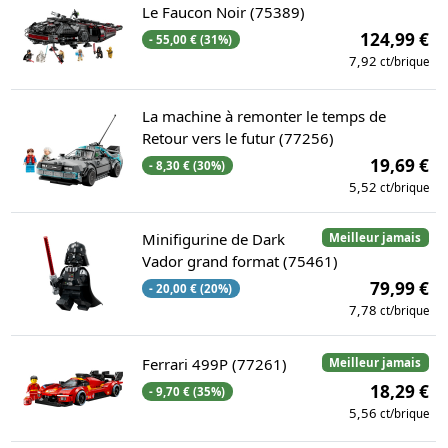
Le Faucon Noir (75389)
124,99 €
- 55,00 € (31%)
7,92
ct/brique
La machine à remonter le temps de
Retour vers le futur (77256)
19,69 €
- 8,30 € (30%)
5,52
ct/brique
Minifigurine de Dark
Meilleur jamais
Vador grand format (75461)
79,99 €
- 20,00 € (20%)
7,78
ct/brique
Ferrari 499P (77261)
Meilleur jamais
18,29 €
- 9,70 € (35%)
5,56
ct/brique