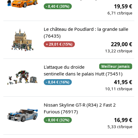
19,59 €
- 8,40 € (30%)
6,71
ct/brique
Le château de Poudlard : la grande salle
(76435)
229,00 €
+ 29,01 € (15%)
13,22
ct/brique
L’attaque du droïde
Meilleur jamais
sentinelle dans le palais Hutt (75451)
41,95 €
- 8,04 € (16%)
10,11
ct/brique
Nissan Skyline GT-R (R34) 2 Fast 2
Furious (76917)
16,99 €
- 8,00 € (32%)
5,33
ct/brique