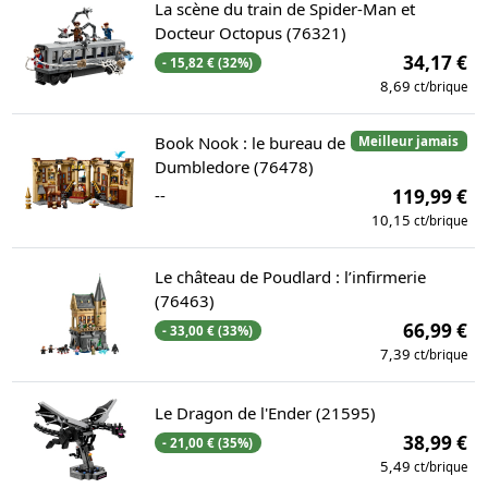
La scène du train de Spider-Man et
Docteur Octopus (76321)
34,17 €
- 15,82 € (32%)
8,69
ct/brique
Book Nook : le bureau de
Meilleur jamais
Dumbledore (76478)
--
119,99 €
10,15
ct/brique
Le château de Poudlard : l’infirmerie
(76463)
66,99 €
- 33,00 € (33%)
7,39
ct/brique
Le Dragon de l'Ender (21595)
38,99 €
- 21,00 € (35%)
5,49
ct/brique