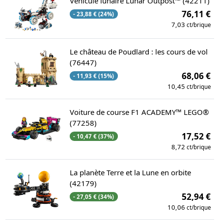
Véhicule lunaire Lunar Outpost™ (42211)
76,11 €
- 23,88 € (24%)
7,03
ct/brique
Le château de Poudlard : les cours de vol
(76447)
68,06 €
- 11,93 € (15%)
10,45
ct/brique
Voiture de course F1 ACADEMY™ LEGO®
(77258)
17,52 €
- 10,47 € (37%)
8,72
ct/brique
La planète Terre et la Lune en orbite
(42179)
52,94 €
- 27,05 € (34%)
10,06
ct/brique