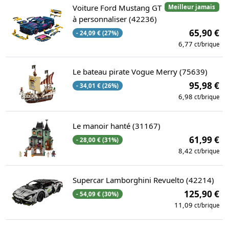
Voiture Ford Mustang GT
Meilleur jamais
à personnaliser (42236)
65,90 €
- 24,09 € (27%)
6,77
ct/brique
Le bateau pirate Vogue Merry (75639)
95,98 €
- 34,01 € (26%)
6,98
ct/brique
Le manoir hanté (31167)
61,99 €
- 28,00 € (31%)
8,42
ct/brique
Supercar Lamborghini Revuelto (42214)
125,90 €
- 54,09 € (30%)
11,09
ct/brique