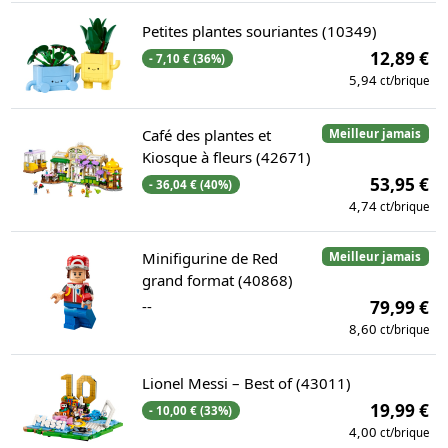
Petites plantes souriantes (10349)
12,89 €
- 7,10 € (36%)
5,94
ct/brique
Café des plantes et
Meilleur jamais
Kiosque à fleurs (42671)
53,95 €
- 36,04 € (40%)
4,74
ct/brique
Minifigurine de Red
Meilleur jamais
grand format (40868)
--
79,99 €
8,60
ct/brique
Lionel Messi – Best of (43011)
19,99 €
- 10,00 € (33%)
4,00
ct/brique