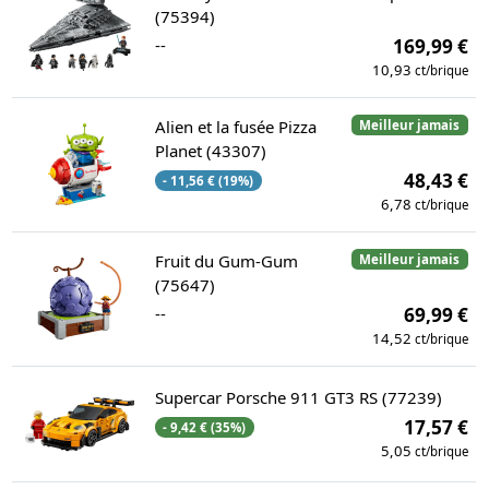
(75394)
--
169,99 €
10,93
ct/brique
Alien et la fusée Pizza
Meilleur jamais
Planet (43307)
48,43 €
- 11,56 € (19%)
6,78
ct/brique
Fruit du Gum-Gum
Meilleur jamais
(75647)
--
69,99 €
14,52
ct/brique
Supercar Porsche 911 GT3 RS (77239)
17,57 €
- 9,42 € (35%)
5,05
ct/brique