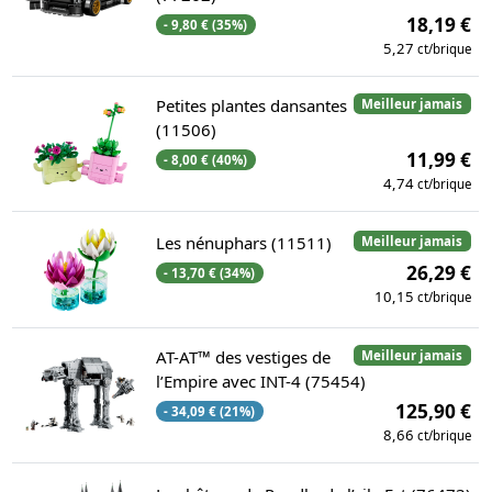
18,19 €
- 9,80 € (35%)
5,27
ct/brique
Petites plantes dansantes
Meilleur jamais
(11506)
11,99 €
- 8,00 € (40%)
4,74
ct/brique
Les nénuphars (11511)
Meilleur jamais
26,29 €
- 13,70 € (34%)
10,15
ct/brique
AT-AT™ des vestiges de
Meilleur jamais
l’Empire avec INT-4 (75454)
125,90 €
- 34,09 € (21%)
8,66
ct/brique