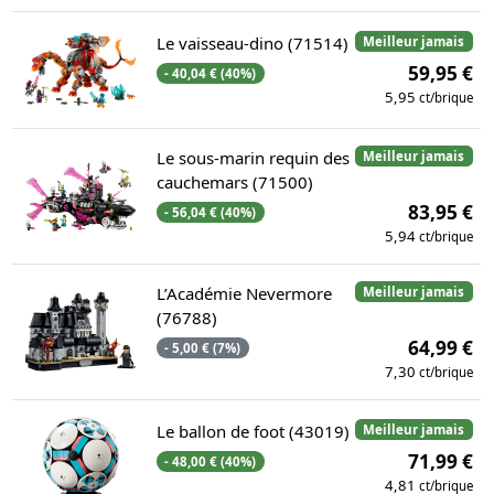
Le vaisseau-dino (71514)
Meilleur jamais
59,95 €
- 40,04 € (40%)
5,95
ct/brique
Le sous-marin requin des
Meilleur jamais
cauchemars (71500)
83,95 €
- 56,04 € (40%)
5,94
ct/brique
L’Académie Nevermore
Meilleur jamais
(76788)
64,99 €
- 5,00 € (7%)
7,30
ct/brique
Le ballon de foot (43019)
Meilleur jamais
71,99 €
- 48,00 € (40%)
4,81
ct/brique