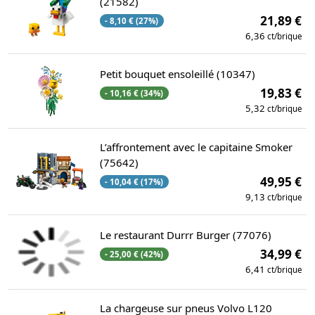
(21582)
21,89 €
- 8,10 € (27%)
6,36
ct/brique
Petit bouquet ensoleillé (10347)
19,83 €
- 10,16 € (34%)
5,32
ct/brique
L’affrontement avec le capitaine Smoker
(75642)
49,95 €
- 10,04 € (17%)
9,13
ct/brique
Le restaurant Durrr Burger (77076)
34,99 €
- 25,00 € (42%)
6,41
ct/brique
La chargeuse sur pneus Volvo L120