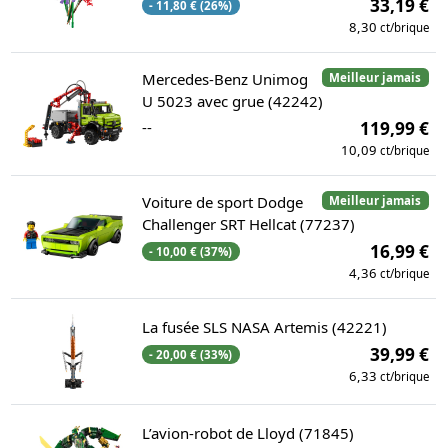
33,19 €
- 11,80 € (26%)
8,30
ct/brique
Mercedes-Benz Unimog
Meilleur jamais
U 5023 avec grue (42242)
--
119,99 €
10,09
ct/brique
Voiture de sport Dodge
Meilleur jamais
Challenger SRT Hellcat (77237)
16,99 €
- 10,00 € (37%)
4,36
ct/brique
La fusée SLS NASA Artemis (42221)
39,99 €
- 20,00 € (33%)
6,33
ct/brique
L’avion-robot de Lloyd (71845)