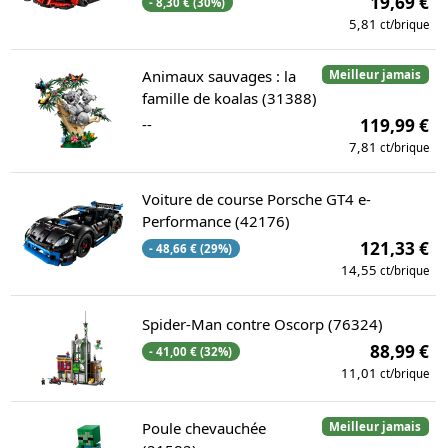
19,69 €
- 8,30 € (30%)
5,81
ct/brique
Animaux sauvages : la
Meilleur jamais
famille de koalas (31388)
--
119,99 €
7,81
ct/brique
Voiture de course Porsche GT4 e-
Performance (42176)
121,33 €
- 48,66 € (29%)
14,55
ct/brique
Spider-Man contre Oscorp (76324)
88,99 €
- 41,00 € (32%)
11,01
ct/brique
Poule chevauchée
Meilleur jamais