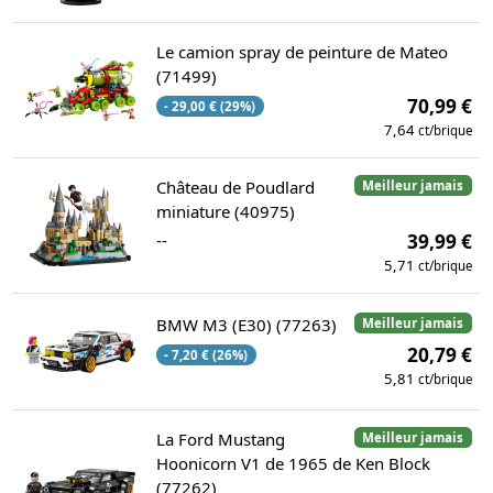
Le camion spray de peinture de Mateo
(71499)
70,99 €
- 29,00 € (29%)
7,64
ct/brique
Château de Poudlard
Meilleur jamais
miniature (40975)
--
39,99 €
5,71
ct/brique
BMW M3 (E30) (77263)
Meilleur jamais
20,79 €
- 7,20 € (26%)
5,81
ct/brique
La Ford Mustang
Meilleur jamais
Hoonicorn V1 de 1965 de Ken Block
(77262)