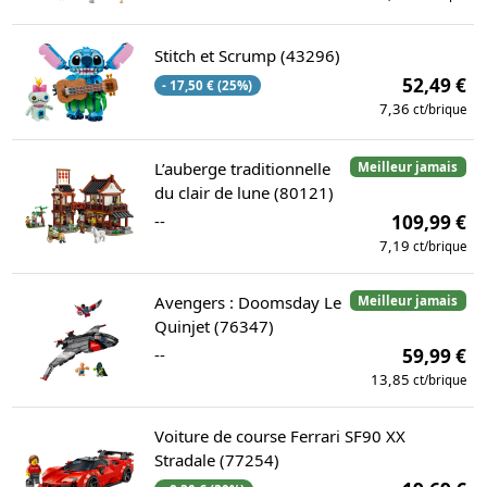
Stitch et Scrump (43296)
52,49 €
- 17,50 € (25%)
7,36
ct/brique
L’auberge traditionnelle
Meilleur jamais
du clair de lune (80121)
--
109,99 €
7,19
ct/brique
Avengers : Doomsday Le
Meilleur jamais
Quinjet (76347)
--
59,99 €
13,85
ct/brique
Voiture de course Ferrari SF90 XX
Stradale (77254)