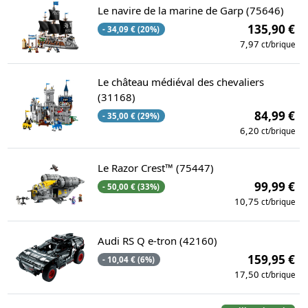
Le navire de la marine de Garp (75646)
135,90 €
- 34,09 € (20%)
7,97
ct/brique
Le château médiéval des chevaliers
(31168)
84,99 €
- 35,00 € (29%)
6,20
ct/brique
Le Razor Crest™ (75447)
99,99 €
- 50,00 € (33%)
10,75
ct/brique
Audi RS Q e-tron (42160)
159,95 €
- 10,04 € (6%)
17,50
ct/brique