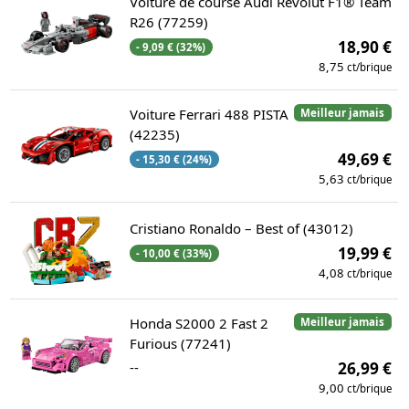
Voiture de course Audi Revolut F1® Team
R26 (77259)
18,90 €
- 9,09 € (32%)
8,75
ct/brique
Voiture Ferrari 488 PISTA
Meilleur jamais
(42235)
49,69 €
- 15,30 € (24%)
5,63
ct/brique
Cristiano Ronaldo – Best of (43012)
19,99 €
- 10,00 € (33%)
4,08
ct/brique
Honda S2000 2 Fast 2
Meilleur jamais
Furious (77241)
--
26,99 €
9,00
ct/brique