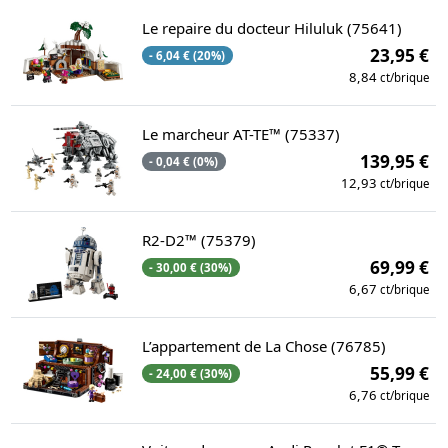
Le repaire du docteur Hiluluk (75641)
23,95 €
- 6,04 € (20%)
8,84
ct/brique
Le marcheur AT-TE™ (75337)
139,95 €
- 0,04 € (0%)
12,93
ct/brique
R2-D2™ (75379)
69,99 €
- 30,00 € (30%)
6,67
ct/brique
L’appartement de La Chose (76785)
55,99 €
- 24,00 € (30%)
6,76
ct/brique