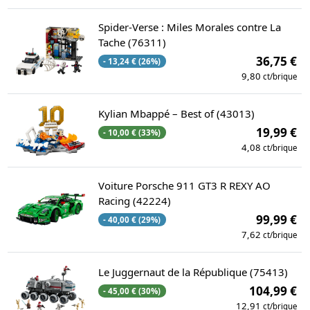
Spider-Verse : Miles Morales contre La
Tache (76311)
36,75 €
- 13,24 € (26%)
9,80
ct/brique
Kylian Mbappé – Best of (43013)
19,99 €
- 10,00 € (33%)
4,08
ct/brique
Voiture Porsche 911 GT3 R REXY AO
Racing (42224)
99,99 €
- 40,00 € (29%)
7,62
ct/brique
Le Juggernaut de la République (75413)
104,99 €
- 45,00 € (30%)
12,91
ct/brique