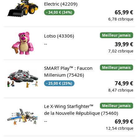
Electric (42209)
65,99 €
- 34,00 € (34%)
6,78
ct/brique
Lotso (43306)
Meilleur jamais
--
39,99 €
7,02
ct/brique
SMART Play™ : Faucon
Meilleur jamais
Millenium (75426)
74,99 €
- 25,00 € (25%)
8,47
ct/brique
Le X-Wing Starfighter™
Meilleur jamais
de la Nouvelle République (75460)
--
69,99 €
12,54
ct/brique