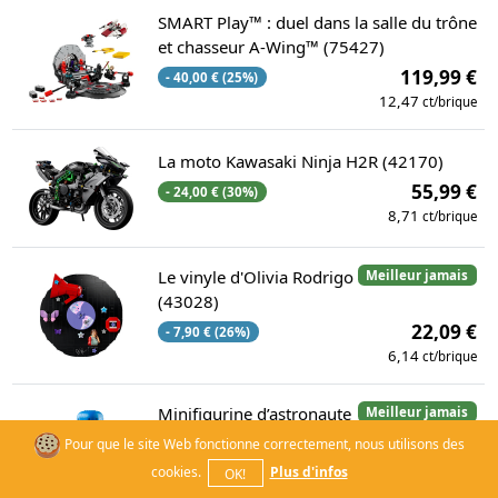
SMART Play™ : duel dans la salle du trône
et chasseur A-Wing™ (75427)
119,99 €
- 40,00 € (25%)
12,47
ct/brique
La moto Kawasaki Ninja H2R (42170)
55,99 €
- 24,00 € (30%)
8,71
ct/brique
Le vinyle d'Olivia Rodrigo
Meilleur jamais
(43028)
22,09 €
- 7,90 € (26%)
6,14
ct/brique
Minifigurine d’astronaute
Meilleur jamais
bleu grand format (40921)
Pour que le site Web fonctionne correctement, nous utilisons des
--
59,99 €
cookies.
Plus d'infos
OK!
7,56
ct/brique