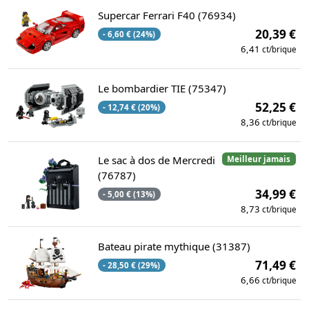
Supercar Ferrari F40 (76934)
20,39 €
- 6,60 € (24%)
6,41
ct/brique
Le bombardier TIE (75347)
52,25 €
- 12,74 € (20%)
8,36
ct/brique
Le sac à dos de Mercredi
Meilleur jamais
(76787)
34,99 €
- 5,00 € (13%)
8,73
ct/brique
Bateau pirate mythique (31387)
71,49 €
- 28,50 € (29%)
6,66
ct/brique