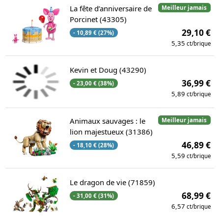
La fête d’anniversaire de
Meilleur jamais
Porcinet (43305)
29,10 €
- 10,89 € (27%)
5,35
ct/brique
Kevin et Doug (43290)
36,99 €
- 23,00 € (38%)
5,89
ct/brique
Animaux sauvages : le
Meilleur jamais
lion majestueux (31386)
46,89 €
- 18,10 € (28%)
5,59
ct/brique
Le dragon de vie (71859)
68,99 €
- 31,00 € (31%)
6,57
ct/brique