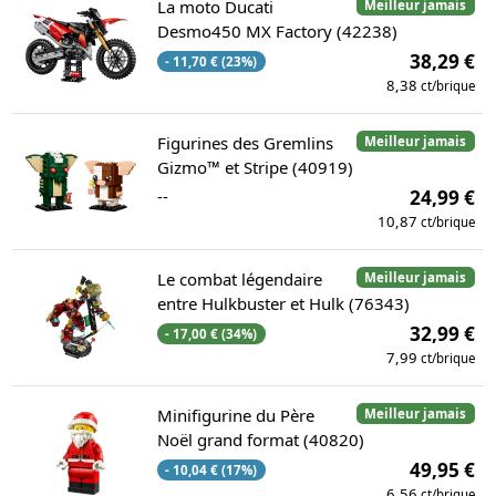
La moto Ducati
Meilleur jamais
Desmo450 MX Factory (42238)
38,29 €
- 11,70 € (23%)
8,38
ct/brique
Figurines des Gremlins
Meilleur jamais
Gizmo™ et Stripe (40919)
--
24,99 €
10,87
ct/brique
Le combat légendaire
Meilleur jamais
entre Hulkbuster et Hulk (76343)
32,99 €
- 17,00 € (34%)
7,99
ct/brique
Minifigurine du Père
Meilleur jamais
Noël grand format (40820)
49,95 €
- 10,04 € (17%)
6,56
ct/brique