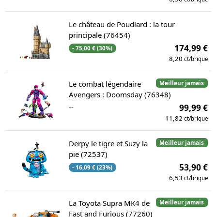
Le château de Poudlard : la tour
principale (76454)
174,99 €
- 75,00 € (30%)
8,20
ct/brique
Le combat légendaire
Meilleur jamais
Avengers : Doomsday (76348)
--
99,99 €
11,82
ct/brique
Derpy le tigre et Suzy la
Meilleur jamais
pie (72537)
53,90 €
- 16,09 € (23%)
6,53
ct/brique
La Toyota Supra MK4 de
Meilleur jamais
Fast and Furious (77260)