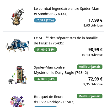
Le combat légendaire entre Spider-Man
et Sandman (76334)
17,99 €
- 7,00 € (28%)
8,95
ct/brique
Le MTT™ des séparatistes de la bataille
de Felucia (75435)
98,99 €
- 51,00 € (34%)
10,14
ct/brique
Spider-Man contre
Meilleur jamais
Mystério : le Daily Bugle (76342)
72,99 €
- 37,00 € (34%)
9,35
ct/brique
Bouquet de fleurs
Meilleur jamais
d'Olivia Rodrigo (11507)