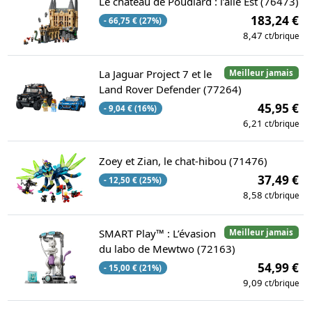
Le château de Poudlard : l’aile Est (76473)
183,24 €
- 66,75 € (27%)
8,47
ct/brique
La Jaguar Project 7 et le
Meilleur jamais
Land Rover Defender (77264)
45,95 €
- 9,04 € (16%)
6,21
ct/brique
Zoey et Zian, le chat-hibou (71476)
37,49 €
- 12,50 € (25%)
8,58
ct/brique
SMART Play™ : L’évasion
Meilleur jamais
du labo de Mewtwo (72163)
54,99 €
- 15,00 € (21%)
9,09
ct/brique