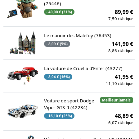
(75446)
89,99 €
- 40,00 € (31%)
7,50
ct/brique
Le manoir des Malefoy (76453)
141,90 €
- 8,09 € (5%)
8,86
ct/brique
La voiture de Cruella d’Enfer (43277)
41,95 €
- 8,04 € (16%)
11,10
ct/brique
Voiture de sport Dodge
Meilleur jamais
Viper GTS-R (42234)
48,89 €
- 16,10 € (25%)
6,07
ct/brique