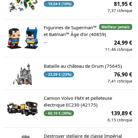
81,95 €
- 18,04 € (18%)
7,37
ct/brique
Figurines de Superman™
Meilleur jamais
et Batman™ Âge d’or (40859)
--
24,99 €
11,46
ct/brique
Bataille au château de Drum (75645)
76,90 €
- 23,09 € (23%)
7,41
ct/brique
Camion Volvo FMX et pelleteuse
électrique EC230 (42175)
139,89 €
- 60,10 € (30%)
6,15
ct/brique
Destroyer stellaire de classe Impérial