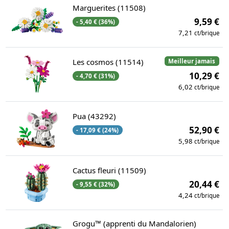
Marguerites (11508)
9,59 €
- 5,40 € (36%)
7,21
ct/brique
Les cosmos (11514)
Meilleur jamais
10,29 €
- 4,70 € (31%)
6,02
ct/brique
Pua (43292)
52,90 €
- 17,09 € (24%)
5,98
ct/brique
Cactus fleuri (11509)
20,44 €
- 9,55 € (32%)
4,24
ct/brique
Grogu™ (apprenti du Mandalorien)