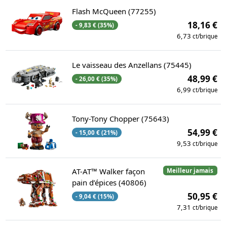
Flash McQueen (77255)
18,16 €
- 9,83 € (35%)
6,73
ct/brique
Le vaisseau des Anzellans (75445)
48,99 €
- 26,00 € (35%)
6,99
ct/brique
Tony-Tony Chopper (75643)
54,99 €
- 15,00 € (21%)
9,53
ct/brique
AT-AT™ Walker façon
Meilleur jamais
pain d’épices (40806)
50,95 €
- 9,04 € (15%)
7,31
ct/brique