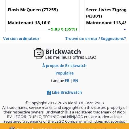
Flash McQueen (77255)
Serre-livres Zigzag 
(43301)
Maintenant 18,16 €
Maintenant 113,49 
- 9,83 € (35%)
- 
Version ordinateur
Trouvé un erreur / Suggestions?
Brickwatch
Les meilleurs offres LEGO
À propos de Brickwatch
Populaire
Langue
FR
|
EN
Like Brickwatch
© Copyright 2012-2026 Kiobi B.V. - v26.2903
All trademarks, service marks, and copyrights on this site are property of
their respective owners. Brickwatch® is a registered trademark of Kiobi
BV. LEGO®, DUPLO, TECHNIC and NINJAGO etc. are trademarks or
registered trademarks of the LEGO Company, which does not sponsor,
authorize, or endorse this site.