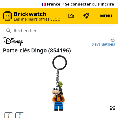
France
•
Se connecter
ou
s'incrire
Brickwatch
MENU
Les meilleurs offres LEGO
0 évaluations
Porte-clés Dingo (854196)