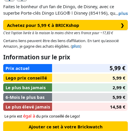
Faites le bonheur d’un fan de Dingo, de Disney, avec ce
superbe Porte-clés Dingo LEGO® ǀ Disney (854196), qui
…
plus
l’accompagnera dans toutes ses aventures ! Le porte-clés
Achetez pour 5,99 € à BRICKshop
❯
s’orne d’une minifigurine de Dingo, très décontracté avec son
inséparable pull orange, son pantalon bleu et son drôle de
C'est l'option livrée à la maison la moins chère vers France pour ~17,83 €
chapeau vert, attachée à un anneau par une chaîne en métal
Certains liens peuvent être des liens d’affiliation. En tant qu'associé
solide. Ce porte-clés attrayant peut s’accrocher à un sac à dos
Amazon, je gagne des achats éligibles. (
plus
)
ou garder vos clés en toute sécurité dans une poche ou un
Information sur le prix
sac.
5,99 €
Prix actuel
Lego prix conseillé
5,99 €
Le plus bas jamais
2,99 €
6-Mois le plus bas
5,99 €
Le plus élevé jamais
14,58 €
égal à
Le prix est
du prix conseillé de Lego!
Ajouter ce set à votre Brickwatch