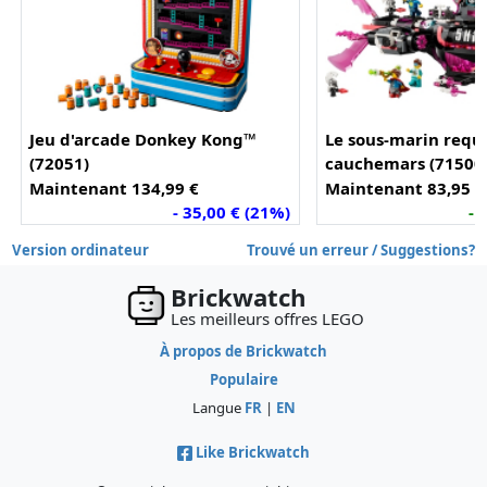
Jeu d'arcade Donkey Kong™
Le sous-marin requ
(72051)
cauchemars (71500
Maintenant 134,99 €
Maintenant 83,95 €
- 35,00 € (21%)
- 
Version ordinateur
Trouvé un erreur / Suggestions?
Brickwatch
Les meilleurs offres LEGO
À propos de Brickwatch
Populaire
Langue
FR
|
EN
Like Brickwatch