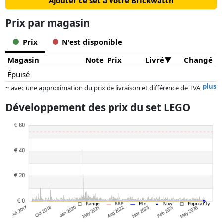
Ajouter ce set à votre Brickwatch
Prix ​​par magasin
Prix
N'est disponible
Magasin
Note
Prix
Livré
Changé
Épuisé
plus
~ avec une approximation du prix de livraison et différence de TVA,
car le prix de la livraison varie selon le poids et/ ou les dimensions.
Développement des prix du set LEGO
Les prix et la disponibilité peuvent avoir changé depuis la dernière mise
à jour. L'ordre est purement basé sur le prix, la rémunération des
partenaires n'a aucune influence sur celui-ci. Ce n'est qu'à prix égaux
que les réalisations historiques peuvent influencer l'ordre.