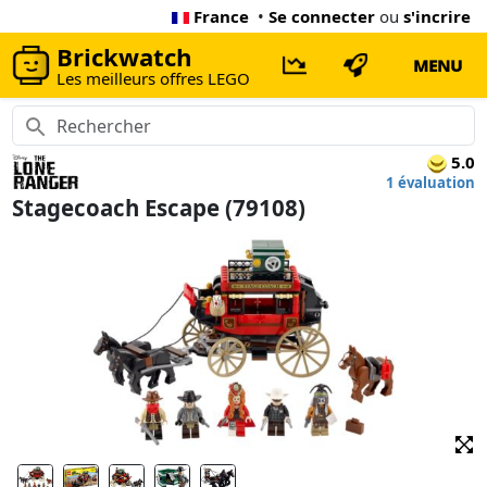
France
•
Se connecter
ou
s'incrire
Brickwatch
MENU
Les meilleurs offres LEGO
5.0
1 évaluation
Stagecoach Escape (79108)