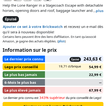
Help the Lone Ranger in a Stagecoach Escape with detachable
horses, opening doors and roof, baggage launcher and Red
…
plus
Harrington’s silver!
Épuisé
Ajouter ce set à votre Brickwatch
et recevez un e-mail dès
qu'il sera à nouveau disponible!
Certains liens peuvent être des liens d’affiliation. En tant qu'associé
Amazon, je gagne des achats éligibles. (
plus
)
Information sur le prix
243,63 €
Le dernier prix connu
Épuisé
19,71 ct/brique
Lego prix conseillé
54,99 €
Le plus bas jamais
22,99 €
6-Mois le plus bas
--
Le plus élevé jamais
67,99 €
343% supérieur
Le dernier prix connu est
du prix conseillé de Lego!